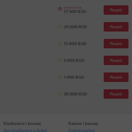
EKSKLUZIVA
Poseti
17 500 RSD
20 000 RSD
Poseti
12 000 RSD
Poseti
5 000 RSD
Poseti
1 000 RSD
Poseti
30 000 RSD
Poseti
Kladionice i bonusi
Kazino i bonusi
Sve kladionice u Srbiji
Online kazino