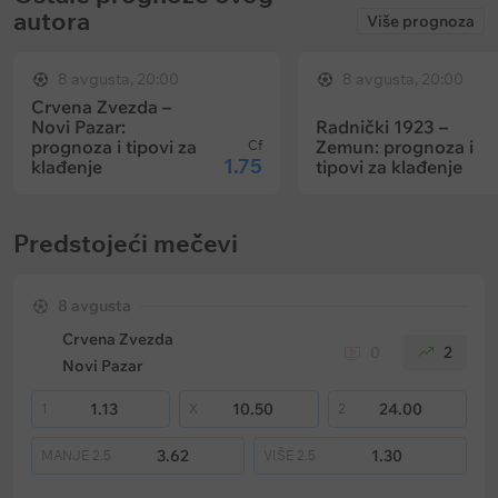
autora
Više prognoza
8 avgusta, 20:00
8 avgusta, 20:00
Crvena Zvezda –
Novi Pazar:
Radnički 1923 –
prognoza i tipovi za
Zemun: prognoza i
Cf
1.75
klađenje
tipovi za klađenje
Predstojeći mečevi
8 avgusta
Crvena Zvezda
0
2
Novi Pazar
1.13
10.50
24.00
1
X
2
3.62
1.30
MANJE
2.5
VIŠE
2.5