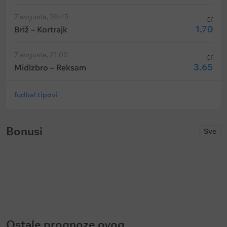
7 avgusta, 20:45
Cf
1.70
Briž – Kortrajk
7 avgusta, 21:00
Cf
3.65
Midlzbro – Reksam
fudbal tipovi
Bonusi
Sve
1 000 000 RSD u 
50000 RSD
spinovima
Soccerbet: Nedelja provajdera –
Soccerbet: Obori Svoj Rekord Av
Mystery drops
300 000 RSD
Ističe:
bez vremenskog ograničenja
Ističe:
u
17 časova
Ostale prognoze ovog