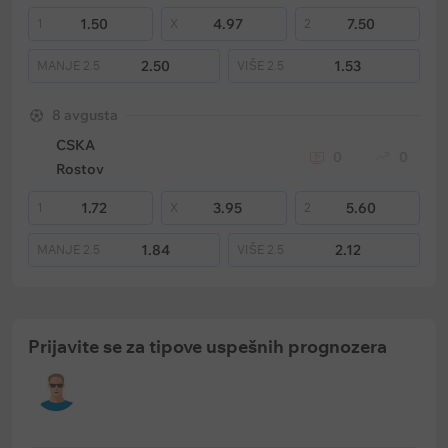
1.50
4.97
7.50
1
X
2
2.50
1.53
MANJE
2.5
VIŠE
2.5
8 avgusta
CSKA
0
0
Rostov
1.72
3.95
5.60
1
X
2
1.84
2.12
MANJE
2.5
VIŠE
2.5
Prijavite se za tipove uspešnih prognozera