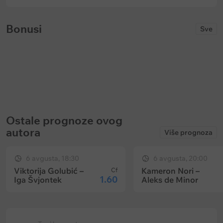
Bonusi
Sve
1 000 000 RSD u 
50000 RSD
spinovima
Soccerbet: Nedelja provajdera –
Soccerbet: Obori Svoj Rekord Av
Mystery drops
300 000 RSD
Ističe:
bez vremenskog ograničenja
Ističe:
u
1 dan
Ostale prognoze ovog
autora
Više prognoza
6 avgusta, 18:30
6 avgusta, 20:00
Viktorija Golubić –
Kameron Nori –
Cf
1.60
Iga Švjontek
Aleks de Minor