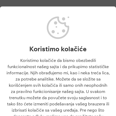
Tipovi
Meč centar
Besplatni tipovi
Fudbal kvote
Tipovi fudbal
Fudbalske utakmice danas
Tipovi košarka
Superliga Srbije
Tenis tipovi
Liga Šampiona
Evroliga tipovi
Liga Evrope
NBA tipovi
Liga Konferencija
Koristimo kolačiće
Liga Šampiona tipovi
Engleska Premijer Liga
Liga Evrope tipovi
La Liga
Koristimo kolačiće da bismo obezbedili
Tiket dana
funkcionalnost našeg sajta i da prikupimo statističke
Besplatni tipovi 1x2
informacije. Njih obrađujemo mi, kao i neka treća lica,
za potrebe analitike. Možete da se složite sa
Članci
O sajtu
korišćenjem svih kolačića ili samo onih neophodnih
Blogovi
O nama
za pravilno funkcionisanje našeg sajta. U svakom
Škola klađenja
Kontakt
trenutku možete da povučete svoju saglasnost i to
Kazino škola
Odgovorno igranje
tako što ćete izmeniti podešavanja vašeg brauzera ili
Sve o sportu
Politika privatnosti
izbrisati kolačiće sa vašeg uređaja. Pre nego što
FAQ
Uslovi korišćenja