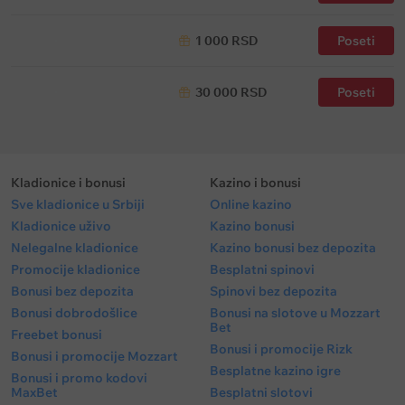
1 000 RSD
Poseti
30 000 RSD
Poseti
Kladionice i bonusi
Kazino i bonusi
Sve kladionice u Srbiji
Online kazino
Kladionice uživo
Kazino bonusi
Nelegalne kladionice
Kazino bonusi bez depozita
Promocije kladionice
Besplatni spinovi
Bonusi bez depozita
Spinovi bez depozita
Bonusi dobrodošlice
Bonusi na slotove u Mozzart
Bet
Freebet bonusi
Bonusi i promocije Rizk
Bonusi i promocije Mozzart
Besplatne kazino igre
Bonusi i promo kodovi
MaxBet
Besplatni slotovi