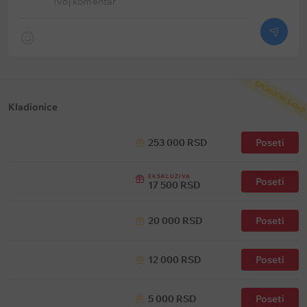
Tvoj komentar
SPONZORISANO
Kladionice
253 000 RSD
Poseti
EKSKLUZIVA
Poseti
17 500 RSD
20 000 RSD
Poseti
12 000 RSD
Poseti
5 000 RSD
Poseti