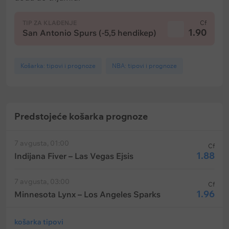
TIP ZA KLAĐENJE
Cf
1.90
San Antonio Spurs (-5,5 hendikep)
Košarka: tipovi i prognoze
NBA: tipovi i prognoze
Predstojeće košarka prognoze
7 avgusta, 01:00
Cf
1.88
Indijana Fiver – Las Vegas Ejsis
7 avgusta, 03:00
Cf
1.96
Minnesota Lynx – Los Angeles Sparks
košarka tipovi