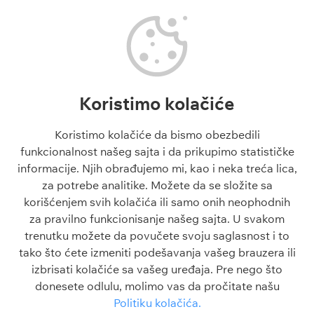
Besplatni tipovi
Fudbal kvote
Tipovi fudbal
Fudbalske utakmice danas
Tipovi košarka
Superliga Srbije
Tenis tipovi
Liga Šampiona
Evroliga tipovi
Liga Evrope
NBA tipovi
Liga Konferencija
Koristimo kolačiće
Liga Šampiona tipovi
Engleska Premijer Liga
Liga Evrope tipovi
La Liga
Koristimo kolačiće da bismo obezbedili
Tiket dana
funkcionalnost našeg sajta i da prikupimo statističke
Besplatni tipovi 1x2
informacije. Njih obrađujemo mi, kao i neka treća lica,
za potrebe analitike. Možete da se složite sa
Članci
O sajtu
korišćenjem svih kolačića ili samo onih neophodnih
Blogovi
O nama
za pravilno funkcionisanje našeg sajta. U svakom
Škola klađenja
Kontakt
trenutku možete da povučete svoju saglasnost i to
Kazino škola
Odgovorno igranje
tako što ćete izmeniti podešavanja vašeg brauzera ili
Sve o sportu
Politika privatnosti
izbrisati kolačiće sa vašeg uređaja. Pre nego što
FAQ
Uslovi korišćenja
donesete odlulu, molimo vas da pročitate našu
Politika kolačića
Politiku kolačića.