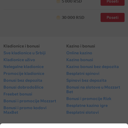
5 000 RSD
Poseti
30 000 RSD
Poseti
Kladionice i bonusi
Kazino i bonusi
Sve kladionice u Srbiji
Online kazino
Kladionice uživo
Kazino bonusi
Nelegalne kladionice
Kazino bonusi bez depozita
Promocije kladionice
Besplatni spinovi
Bonusi bez depozita
Spinovi bez depozita
Bonusi dobrodošlice
Bonusi na slotove u Mozzart
Bet
Freebet bonusi
Bonusi i promocije Rizk
Bonusi i promocije Mozzart
Besplatne kazino igre
Bonusi i promo kodovi
MaxBet
Besplatni slotovi
Tipovi
Meč centar