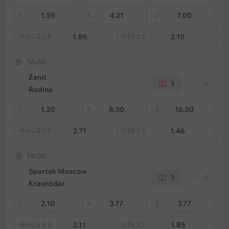
1.59
4.21
7.00
1
X
2
1.85
2.10
MANJE
2.5
VIŠE
2.5
16:00
Zenit
1
0
Rodina
1.20
8.50
16.50
1
X
2
2.71
1.46
MANJE
2.5
VIŠE
2.5
19:00
Spartak Moscow
1
0
Krasnodar
2.10
3.77
3.77
1
X
2
2.11
1.85
MANJE
2.5
VIŠE
2.5