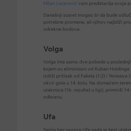
Milan Lazarević
vam predstavlja svoja pr
Današnji susret mogao bi da bude odluču
potrebne promene, ali njihov najbliži prot
odrekne bodova.
Volga
Volga ima samo dve pobede u poslednjih 1
kojem su eliminisani od Kuban Holdinga 
izdrži pritisak od Fakela (1:2) i Yeniseya 
okvir gola u 14. kolu. Na domaćem tere
utakmica (16. rezultat u ligi), primivši
odbranu.
Ufa
Serija bez poraza Ufe sada je šest utakm