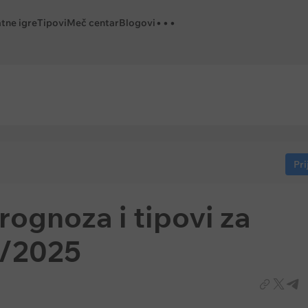
…
tne igre
Tipovi
Meč centar
Blogovi
Pri
rognoza i tipovi za
0/2025