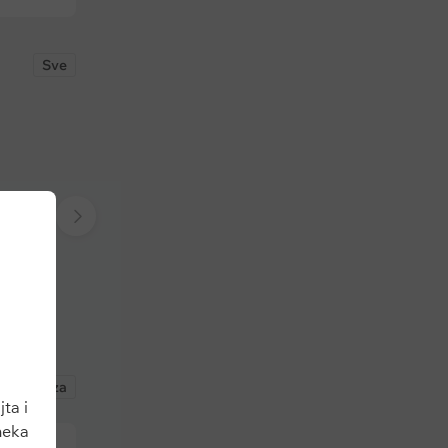
Sve
30 besplatnih 
50 Freebet
spinova
200 RSD
Rizk: 30 Besplatnih spinova za Rizk
Mozzart Bet: Dne
rođendan
600 RSD na Aviat
Uzmi bonus
Uzm
Ističe:
u
5 časova
Ističe:
u
24 dani
 prognoza
ta i
neka