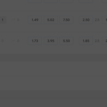
1
0
1.49
5.02
7.50
2.50
2.5
0
0
1.73
3.95
5.50
1.85
2.5