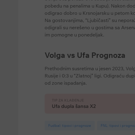
pobedu na penalima u Kupu). Nakon dod
odigrao dobro u Krsnojarsku u petom ko
Na gostovanjima, “Ljubičasti” su nepora
odigrali su nerešeno u gostima sa Arsen
im pomogne u ponedeljak.
Volga vs Ufa Prognoza
Prethodnim susretima u jesen 2023, Volg
Rusije i 0:3 u “Zlatnoj” ligi. Odigraću d
od zone ispadanja.
TIP ZA KLAĐENJE
Ufa dupla šansa X2
Fudbal: tipovi i prognoze
FNL: tipovi i progno