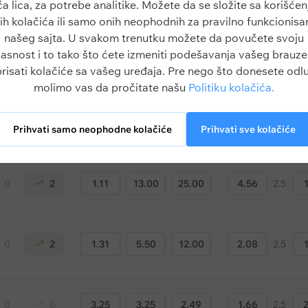
ća lica, za potrebe analitike. Možete da se složite sa korišće
Zvezda – Novi
ih kolačića ili samo onih neophodnih za pravilno funkcionisa
rognoza i tipovi za
Arsenal – Borussia
Cf
našeg sajta. U svakom trenutku možete da povučete svoju
1.75
e
Dortmund
asnost i to tako što ćete izmeniti podešavanja vašeg brauzer
brisati kolačiće sa vašeg uređaja. Pre nego što donesete odlu
molimo vas da pročitate našu
Politiku kolačića.
Prihvati samo neophodne kolačiće
Prihvati sve kolačiće
1
X
2
Manje
V
0
2
1.11
13.00
25.00
4.56
2.5
0
2
1.31
5.50
12.00
2.08
2.5
0
0
3.25
3.25
2.49
1.66
2.5
2