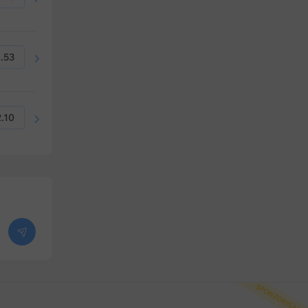
1.53
2.10
SPONZORISANO