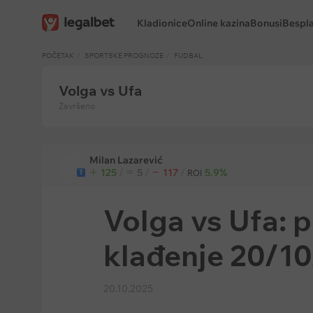
Kladionice
Online kazina
Bonusi
Bespla
POČETAK
SPORTSKE PROGNOZE
FUDBAL
Volga vs Ufa
Završeno
Milan Lazarević
125
/
5
/
117
/
5.9%
T
ROI
Volga vs Ufa: p
klađenje 20/1
20.10.2025