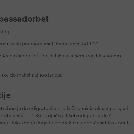
bassadorbet
nalog;
 čemu svaki par mora imati kvotu veću od 1.30;
e AmbassadorBet Bonus Pik na vašem kvalifikacionom
;
bitke do maksimalnog iznosa.
ije
otrebno je da odigrate tiket za keš sa minimalno 3 para, pri
otu veću od 1.30. Isključivo tiketi odigrani za keš
par iz bilo kog razloga bude prekinut i obračunat kvotom 1,