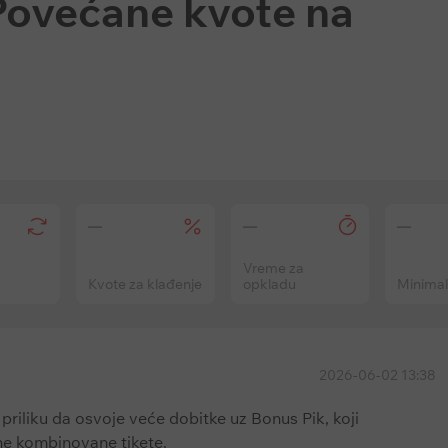
ovećane kvote na
—
—
—
Vreme za
Kvote za klađenje
opkladu
Minimal
2026-06-02 13:38
priliku da osvoje veće dobitke uz Bonus Pik, koji
e kombinovane tikete.