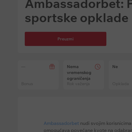
Ambassadorbet: P
sportske opklade
Preuzmi
—
Nema
Ne
vremenskog
ograničenja
Bonus
Rok važenja
Opklada
Ambassadorbet
nudi svojim korisnicima 
omogućava povećane kvote na odabran