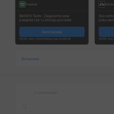
Freebet
Keš b
Bet365: Tenis - Zagarantovana
Soccerbe
pobjeda čak i u slučaju povrede
poluvre
Uzmi bonus
Ističe:
bez vremenskog ograničenja
Ističe:
bez
Svi bonusi
Tvoj komentar