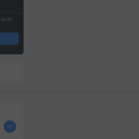
 do 36