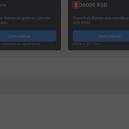
36000 RSD
onus
t: Bonus za golove u prvom
Superbet: Bonus dobrodošlice
menu
000 RSD
Uzmi bonus
Uzmi bonus
 vremenskog ograničenja
Ističe:
u
147 dani