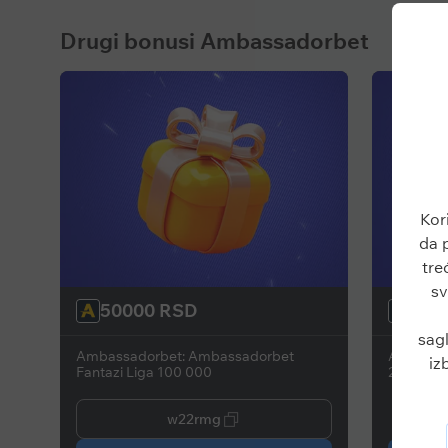
Drugi bonusi Ambassadorbet
Kor
da 
tre
sv
50000 RSD
Keš b
sagl
Ambassadorbet: Ambassadorbet
Ambassad
iz
Fantazi Liga 100 000
2:0
w22rmg