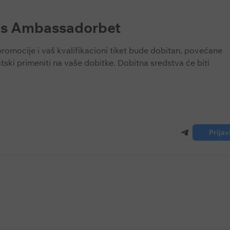
nus Ambassadorbet
romocije i vaš kvalifikacioni tiket bude dobitan, povećane
ski primeniti na vaše dobitke. Dobitna sredstva će biti
Prijav