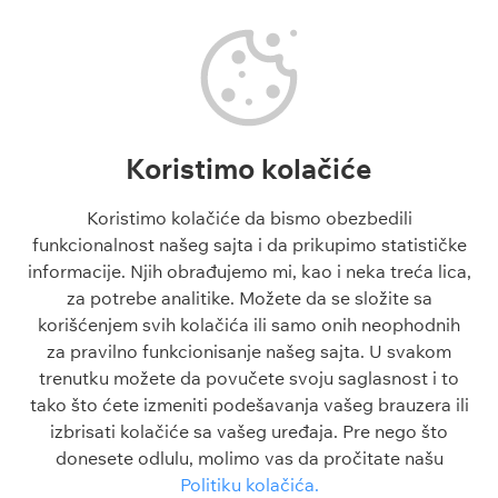
Besplatni tipovi
Fudbal kvote
Tipovi fudbal
Fudbalske utakmice danas
Tipovi košarka
Superliga Srbije
Tenis tipovi
Liga Šampiona
Evroliga tipovi
Liga Evrope
NBA tipovi
Liga Konferencija
Koristimo kolačiće
Liga Šampiona tipovi
Engleska Premijer Liga
Liga Evrope tipovi
La Liga
Koristimo kolačiće da bismo obezbedili
Tiket dana
funkcionalnost našeg sajta i da prikupimo statističke
Besplatni tipovi 1x2
informacije. Njih obrađujemo mi, kao i neka treća lica,
za potrebe analitike. Možete da se složite sa
Članci
O sajtu
korišćenjem svih kolačića ili samo onih neophodnih
Blogovi
O nama
za pravilno funkcionisanje našeg sajta. U svakom
Škola klađenja
Kontakt
trenutku možete da povučete svoju saglasnost i to
Kazino škola
Odgovorno igranje
tako što ćete izmeniti podešavanja vašeg brauzera ili
Sve o sportu
Politika privatnosti
izbrisati kolačiće sa vašeg uređaja. Pre nego što
FAQ
Uslovi korišćenja
donesete odlulu, molimo vas da pročitate našu
Politika kolačića
Politiku kolačića.