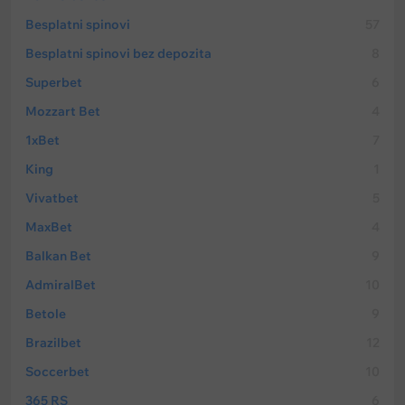
Besplatni spinovi
57
Besplatni spinovi bez depozita
8
Superbet
6
Mozzart Bet
4
1xBet
7
King
1
Vivatbet
5
MaxBet
4
Balkan Bet
9
AdmiralBet
10
Betole
9
Brazilbet
12
Soccerbet
10
365 RS
6