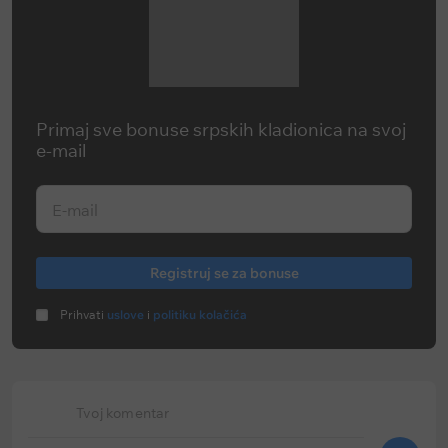
Primaj sve bonuse srpskih kladionica na svoj
e-mail
E-mail
Registruj se za bonuse
Prihvati
uslove
i
politiku kolačića
Tvoj komentar