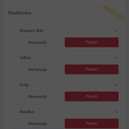
SPONZORISANO
Kladionice
Mozzart Bet
Poseti
Recenzija
1xBet
Poseti
Recenzija
King
Poseti
Recenzija
MaxBet
Poseti
Recenzija