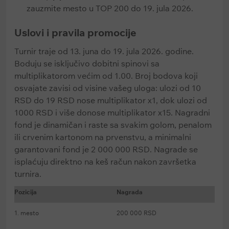
zauzmite mesto u TOP 200 do 19. jula 2026.
Uslovi i pravila promocije
Turnir traje od 13. juna do 19. jula 2026. godine.
Boduju se isključivo dobitni spinovi sa
multiplikatorom većim od 1.00. Broj bodova koji
osvajate zavisi od visine vašeg uloga: ulozi od 10
RSD do 19 RSD nose multiplikator x1, dok ulozi od
1000 RSD i više donose multiplikator x15. Nagradni
fond je dinamičan i raste sa svakim golom, penalom
ili crvenim kartonom na prvenstvu, a minimalni
garantovani fond je 2 000 000 RSD. Nagrade se
isplaćuju direktno na keš račun nakon završetka
turnira.
Pozicija
Nagrada
1. mesto
200 000 RSD