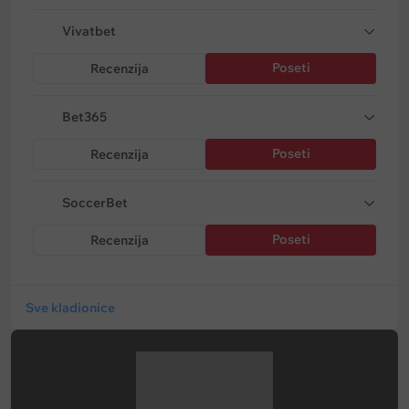
Vivatbet
Poseti
Recenzija
Bet365
Poseti
Recenzija
SoccerBet
Poseti
Recenzija
Sve kladionice