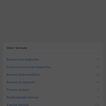
5000 RSD
Keš bonus
Vivatbet: 50% freebet za motosport
Bet365: Dodatno -
do 5 000 RSD
Pobednik/Plasman
Ističe:
u
125 dani
Ističe:
bez vremenskog ograničenja
Izbor bonusa
Bonusi bez depozita
17
Casino bonusi bez depozita
11
Bonusi dobrodošlice
25
Bonusi za depozit
44
Promo kodovi
9
Rođendanski bonusi
6
Kazino bonusi
124