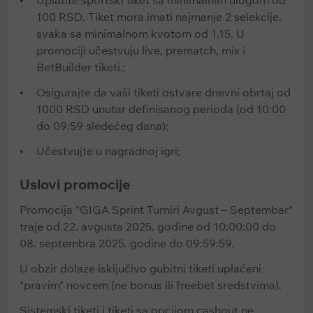
100 RSD. Tiket mora imati najmanje 2 selekcije,
svaka sa minimalnom kvotom od 1.15. U
promociji učestvuju live, prematch, mix i
BetBuilder tiketi.;
Osigurajte da vaši tiketi ostvare dnevni obrtaj od
1000 RSD unutar definisanog perioda (od 10:00
do 09:59 sledećeg dana);
Učestvujte u nagradnoj igri;
Uslovi promocije
Promocija "GIGA Sprint Turniri Avgust – Septembar"
traje od 22. avgusta 2025. godine od 10:00:00 do
08. septembra 2025. godine do 09:59:59.
U obzir dolaze isključivo gubitni tiketi uplaćeni
"pravim" novcem (ne bonus ili freebet sredstvima).
Sistemski tiketi i tiketi sa opcijom cashout ne