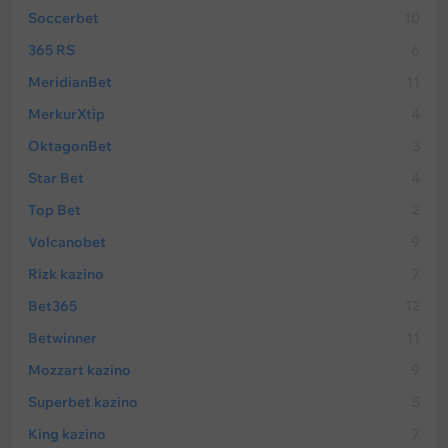
Soccerbet
10
365 RS
6
MeridianBet
11
MerkurXtip
4
OktagonBet
3
Star Bet
4
Top Bet
2
Volcanobet
9
Rizk kazino
7
Bet365
12
Betwinner
11
Mozzart kazino
9
Superbet kazino
5
King kazino
7