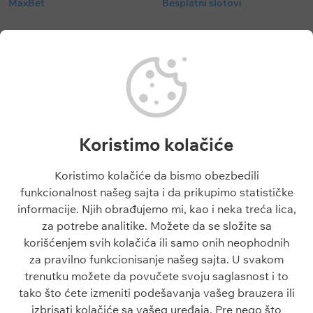
MaxBet
Besplatni slotovi
Tipovi
Meč centar
Besplatni tipovi
Fudbal kvote
Tipovi fudbal
Fudbalske utakmice danas
Tipovi košarka
Superliga Srbije
Tenis tipovi
Liga Šampiona
Evroliga tipovi
Liga Evrope
NBA tipovi
Liga Konferencija
Koristimo kolačiće
Liga Šampiona tipovi
Engleska Premijer Liga
Liga Evrope tipovi
La Liga
Koristimo kolačiće da bismo obezbedili
Tiket dana
funkcionalnost našeg sajta i da prikupimo statističke
Besplatni tipovi 1x2
informacije. Njih obrađujemo mi, kao i neka treća lica,
za potrebe analitike. Možete da se složite sa
Članci
O sajtu
korišćenjem svih kolačića ili samo onih neophodnih
Blogovi
O nama
za pravilno funkcionisanje našeg sajta. U svakom
Škola klađenja
Kontakt
trenutku možete da povučete svoju saglasnost i to
Kazino škola
Odgovorno igranje
tako što ćete izmeniti podešavanja vašeg brauzera ili
Sve o sportu
Politika privatnosti
izbrisati kolačiće sa vašeg uređaja. Pre nego što