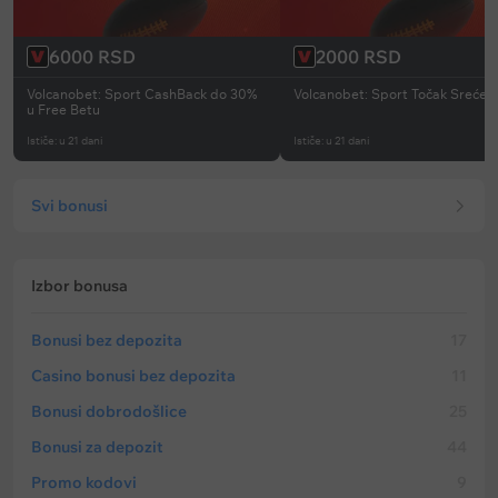
6000 RSD
2000 RSD
Volcanobet: Sport CashBack do 30%
Volcanobet: Sport Točak Sreće
u Free Betu
Ističe:
u
21 dani
Ističe:
u
21 dani
Svi bonusi
Izbor bonusa
Bonusi bez depozita
17
Casino bonusi bez depozita
11
Bonusi dobrodošlice
25
Bonusi za depozit
44
Promo kodovi
9