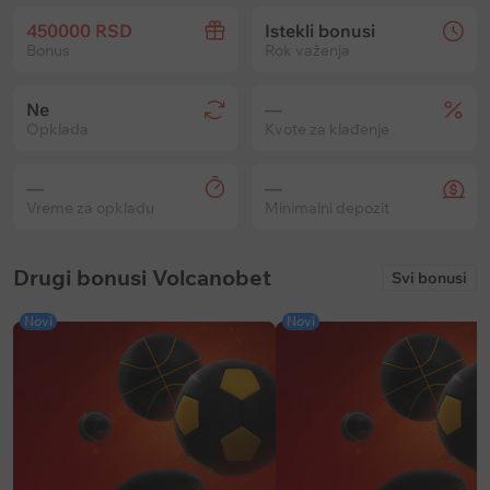
450000
RSD
Istekli bonusi
Bonus
Rok važenja
Ne
—
Opklada
Kvote za klađenje
—
—
Vreme za opkladu
Minimalni depozit
Drugi bonusi Volcanobet
Svi bonusi
Novi
Novi