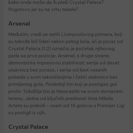
kako onda može da ih plaši Crystal Palace?
Pogotovo jer su na vrhu tabele?
Arsenal
Međutim, vredi se setiti Liverpoolovog primera, koji
su takođe bili lideri nakon petog kola, ali je poraz od
Crystal Palaca (1:2) označio je početak njihovog
pada sa prve pozicije. Arsenal, s druge strane,
demonstrira impresivnu stabilnost: serija od devet
utakmica bez poraza, i serija od šest vezanih
pobeda u svim takmičenjima i četiri utakmice bez
primljenog gola. Poslednji tim koji je postigao gol
protiv Tobdžija bio je Newcastle na svom domaćem
terenu. Jedna od ključnih prednosti tima Mikela
Artete su prekidi – osam od 15 golova u Premijer Ligi
su postigli iz njih.
Crystal Palace