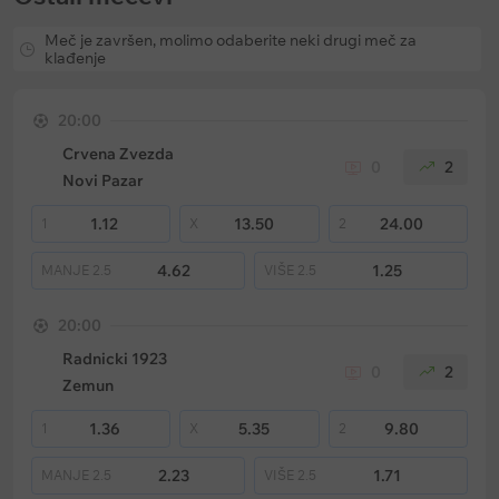
Meč je završen, molimo odaberite neki drugi meč za
klađenje
20:00
Crvena Zvezda
0
2
Novi Pazar
1.12
13.50
24.00
1
X
2
4.62
1.25
MANJE
2.5
VIŠE
2.5
20:00
Radnicki 1923
0
2
Zemun
1.36
5.35
9.80
1
X
2
2.23
1.71
MANJE
2.5
VIŠE
2.5