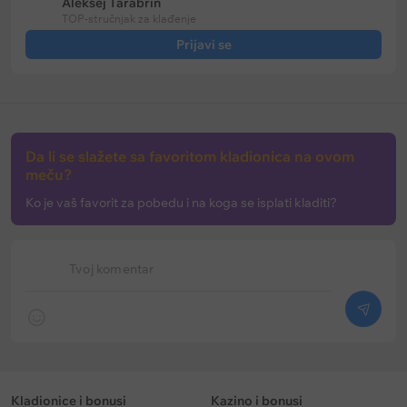
Aleksej Tarabrin
TOP-stručnjak za klađenje
Prijavi se
Da li se slažete sa favoritom kladionica na ovom
meču?
Ko je vaš favorit za pobedu i na koga se isplati kladiti?
Tvoj komentar
Kladionice i bonusi
Kazino i bonusi