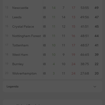
13
Newcastle
38
14
7
17
53:55
49
14
Leeds
38
11
14
13
49:56
47
15
Crystal Palace
38
11
12
15
41:51
45
16
Nottingham Forest
38
11
11
16
48:51
44
17
Tottenham
38
10
11
17
48:57
41
18
West Ham
38
10
9
19
46:65
39
19
Burnley
38
4
10
24
38:75
22
20
Wolverhampton
38
3
11
24
27:68
20
Legenda