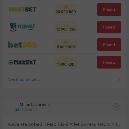
Poseti
20 000 RSD
Poseti
12 000 RSD
Poseti
5 000 RSD
Poseti
1 000 RSD
Sve kladionice
23
Milan Lazarević
Tipster
T
Kada ste pobedili Madridski Atletico rezultatom 4:0,