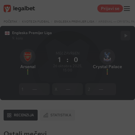
Prijavi se
POČETAK
KVOTE ZA FUDBAL
ENGLESKA PREMIJER LIGA
ARSENAL — CRYSTAL P
Engleska Premijer Liga
9. kolo
MEč ZAVRšEN
1
:
0
26 oktobra 2025,
Arsenal
Crystal Palace
15:00
1
—
X
—
2
—
RECENZIJA
STATISTIKA
Ostali mečevi