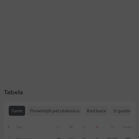
Keš bonus
Keš bonus
Bet365: Prevremena isplata na
Soccerbet: Bonus za golove u p
fudbal
poluvremenu
Ističe:
u
145 dani
Ističe:
bez vremenskog ograničenja
Tabela
Turnir
Poslednjih pet utakmica
Kod kuće
U gostima
#
Tim
Forma
U
W
D
A
G
Poeni
1