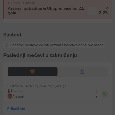
TIP ZA KLAĐENJE
Arsenal pobeđuje & Ukupno više od 2,5
Cf
2.23
gola
Sastavi
Početne postave će biti poznate nekoliko dana pre meča
Poslednji mečevi u takmičenju
18 oktobra, 2025
Engleska Premijer Liga
Fulham
0
W
Arsenal
1
Prikaži još