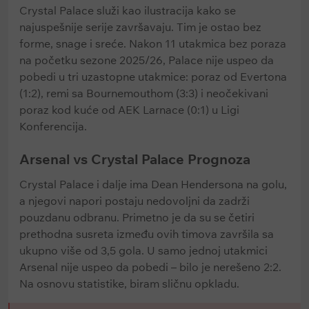
Crystal Palace služi kao ilustracija kako se
najuspešnije serije završavaju. Tim je ostao bez
forme, snage i sreće. Nakon 11 utakmica bez poraza
na početku sezone 2025/26, Palace nije uspeo da
pobedi u tri uzastopne utakmice: poraz od Evertona
(1:2), remi sa Bournemouthom (3:3) i neočekivani
poraz kod kuće od AEK Larnace (0:1) u Ligi
Konferencija.
Arsenal vs Crystal Palace Prognoza
Crystal Palace i dalje ima Dean Hendersona na golu,
a njegovi napori postaju nedovoljni da zadrži
pouzdanu odbranu. Primetno je da su se četiri
prethodna susreta između ovih timova završila sa
ukupno više od 3,5 gola. U samo jednoj utakmici
Arsenal nije uspeo da pobedi – bilo je nerešeno 2:2.
Na osnovu statistike, biram sličnu opkladu.