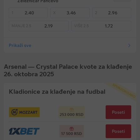
Zeleznicar Pancevo
2.40
3.46
2.96
1
X
2
2.19
1.72
MANJE
2.5
VIŠE
2.5
Prikaži sve
Arsenal — Crystal Palace kvote za klađenje
26. oktobra 2025
SPONZORISANO
Kladionice za klađenje na fudbal
Poseti
253 000 RSD
Poseti
17 500 RSD