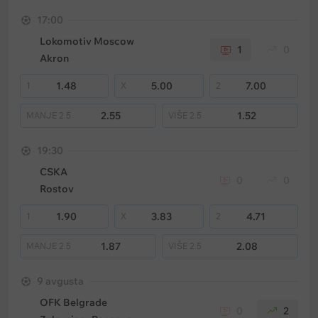
17:00
Lokomotiv Moscow
1
0
Akron
1.48
5.00
7.00
1
X
2
2.55
1.52
MANJE
2.5
VIŠE
2.5
19:30
CSKA
0
0
Rostov
1.90
3.83
4.71
1
X
2
1.87
2.08
MANJE
2.5
VIŠE
2.5
9 avgusta
OFK Belgrade
0
2