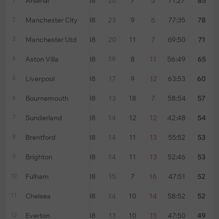
Arsenal
38
26
7
5
71:27
85
2
Manchester City
38
23
9
6
77:35
78
3
Manchester Utd
38
20
11
7
69:50
71
4
Aston Villa
38
19
8
11
56:49
65
5
Liverpool
38
17
9
12
63:53
60
6
Bournemouth
38
13
18
7
58:54
57
7
Sunderland
38
14
12
12
42:48
54
8
Brentford
38
14
11
13
55:52
53
9
Brighton
38
14
11
13
52:46
53
10
Fulham
38
15
7
16
47:51
52
11
Chelsea
38
14
10
14
58:52
52
12
Everton
38
13
10
15
47:50
49