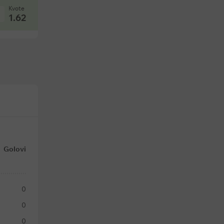
Kvote
1.62
Golovi
0
0
0