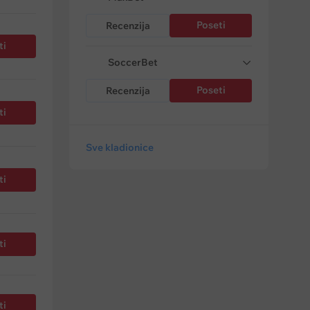
Poseti
Recenzija
ti
SoccerBet
Poseti
Recenzija
ti
Sve kladionice
ti
ti
ti