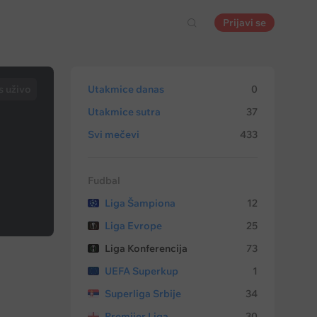
Prijavi se
s uživo
Utakmice danas
0
Utakmice sutra
37
Svi mečevi
433
Fudbal
Liga Šampiona
12
Liga Evrope
25
Liga Konferencija
73
UEFA Superkup
1
Superliga Srbije
34
Premijer Liga
30