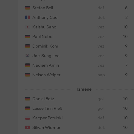
Stefan Bell
def.
6
Anthony Caci
def.
2
Kaishu Sano
vez.
10
Paul Nebel
vez.
10
Dominik Kohr
vez.
9
Jae-Sung Lee
vez.
9
Nadiem Amiri
vez.
7
Nelson Weiper
nap.
9
Izmene
Daniel Batz
gol.
10
Lasse Finn Rieß
gol.
10
Kacper Potulski
def.
10
Silvan Widmer
def.
10