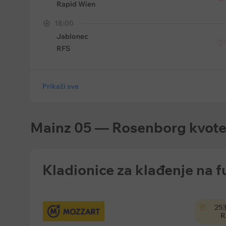
Rapid Wien
18:00
Jablonec
RFS
Prikaži sve
Mainz 05 — Rosenborg kvote 
Kladionice za klađenje na 
253
R