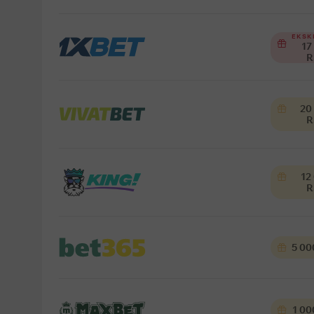
EKSK
17
R
20
R
12
R
5 00
1 00