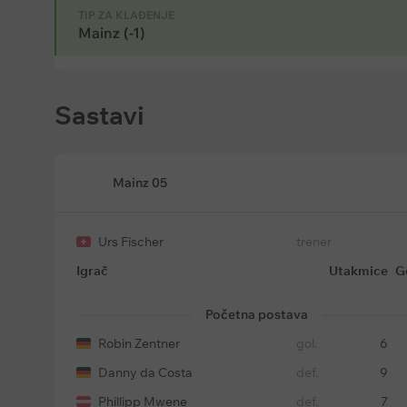
TIP ZA KLAĐENJE
Mainz (-1)
Sastavi
Mainz 05
Urs Fischer
trener
Igrač
Utakmice
G
Početna postava
Robin Zentner
gol.
6
Danny da Costa
def.
9
Phillipp Mwene
def.
7