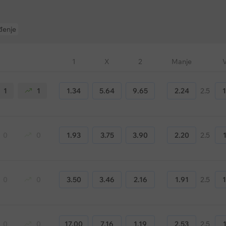
đenje
1
X
2
Manje
V
1
1
1.34
5.64
9.65
2.24
2.5
1
0
0
1.93
3.75
3.90
2.20
2.5
0
0
3.50
3.46
2.16
1.91
2.5
1
0
0
17.00
7.16
1.19
2.53
2.5