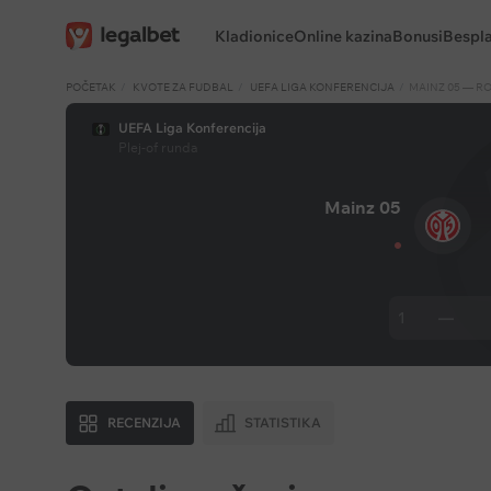
Kladionice
Online kazina
Bonusi
Bespla
POČETAK
KVOTE ZA FUDBAL
UEFA LIGA KONFERENCIJA
MAINZ 05 — 
UEFA Liga Konferencija
Plej-of runda
Mainz 05
1
—
RECENZIJA
STATISTIKA