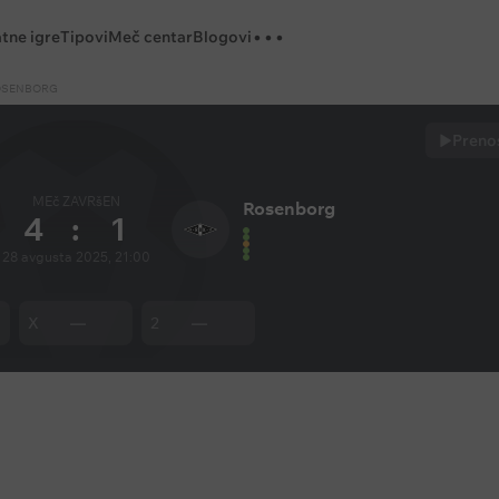
…
tne igre
Tipovi
Meč centar
Blogovi
ROSENBORG
Preno
MEč ZAVRšEN
Rosenborg
4
:
1
28 avgusta 2025, 21:00
X
—
2
—