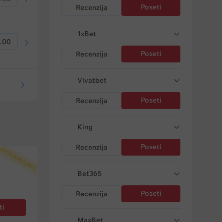
Poseti
Recenzija
1xBet
.00
Poseti
Recenzija
Vivatbet
Poseti
Recenzija
King
Poseti
Recenzija
SPONZORISANO
Bet365
Poseti
Recenzija
ti
MaxBet