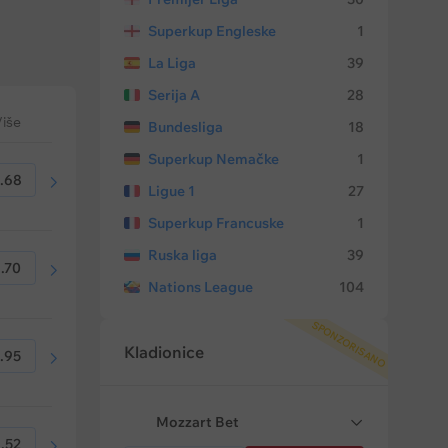
Superkup Engleske
1
La Liga
39
Serija A
28
iše
Bundesliga
18
Superkup Nemačke
1
.68
Ligue 1
27
Superkup Francuske
1
Ruska liga
39
1.70
Nations League
104
SPONZORISANO
Kladionice
.95
Mozzart Bet
1.52