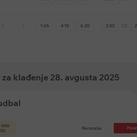
0
0
1.65
4.10
6.20
2.02
2.5
2
za klađenje 28. avgusta 2025
fudbal
 000
Pose
Recenzija
SD