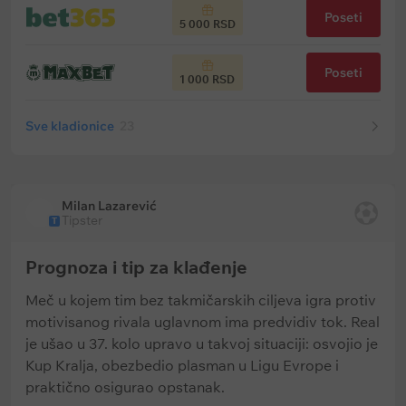
Poseti
5 000 RSD
Poseti
1 000 RSD
Sve kladionice
23
Milan Lazarević
Tipster
T
Prognoza i tip za klađenje
Meč u kojem tim bez takmičarskih ciljeva igra protiv
motivisanog rivala uglavnom ima predvidiv tok. Real
je ušao u 37. kolo upravo u takvoj situaciji: osvojio je
Kup Kralja, obezbedio plasman u Ligu Evrope i
praktično osigurao opstanak.