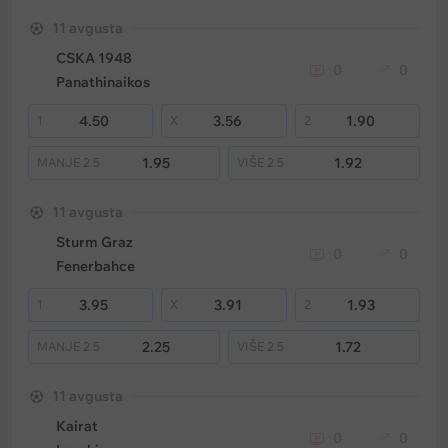
11 avgusta
CSKA 1948
0
0
Panathinaikos
4.50
3.56
1.90
1
X
2
1.95
1.92
MANJE
2.5
VIŠE
2.5
11 avgusta
Sturm Graz
0
0
Fenerbahce
3.95
3.91
1.93
1
X
2
2.25
1.72
MANJE
2.5
VIŠE
2.5
11 avgusta
Kairat
0
0