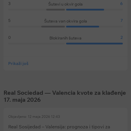
3
6
Šutevi u okvir gola
5
7
Šuteva van okvira gola
0
2
Blokiranih šuteva
Prikaži još
Real Sociedad — Valencia kvote za klađenje
17. maja 2026
Objavljeno: 12 maja 2026 12:43
Real Sosijedad – Valensija: prognoza i tipovi za