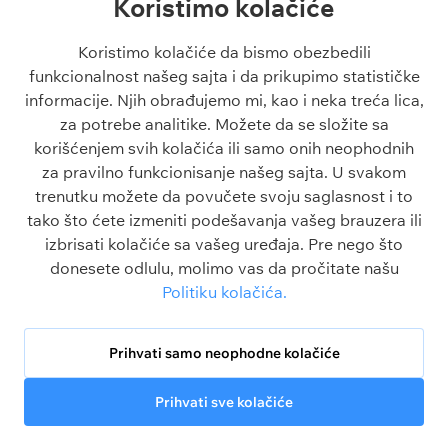
Koristimo kolačiće
Liga Šampiona tipovi
Engleska Premijer Liga
Liga Evrope tipovi
La Liga
Koristimo kolačiće da bismo obezbedili
Tiket dana
funkcionalnost našeg sajta i da prikupimo statističke
Besplatni tipovi 1x2
informacije. Njih obrađujemo mi, kao i neka treća lica,
za potrebe analitike. Možete da se složite sa
Članci
O sajtu
korišćenjem svih kolačića ili samo onih neophodnih
Blogovi
O nama
za pravilno funkcionisanje našeg sajta. U svakom
Škola klađenja
Kontakt
trenutku možete da povučete svoju saglasnost i to
Kazino škola
Odgovorno igranje
tako što ćete izmeniti podešavanja vašeg brauzera ili
Sve o sportu
Politika privatnosti
izbrisati kolačiće sa vašeg uređaja. Pre nego što
FAQ
Uslovi korišćenja
donesete odlulu, molimo vas da pročitate našu
Politika kolačića
Politiku kolačića.
Srbija
Legalbet nije kompanija za klađenje. Celokupni sadržaj na ovom sajtu je
isključivo u informativne svrhe.
Prihvati samo neophodne kolačiće
Prihvati sve kolačiće
© 2026 MC Media Corp. Limited.
Za osobe
Sva prava zadržana.
starije od 18 godina
Utakmice
Kladionice
Tipovi
Bonusi