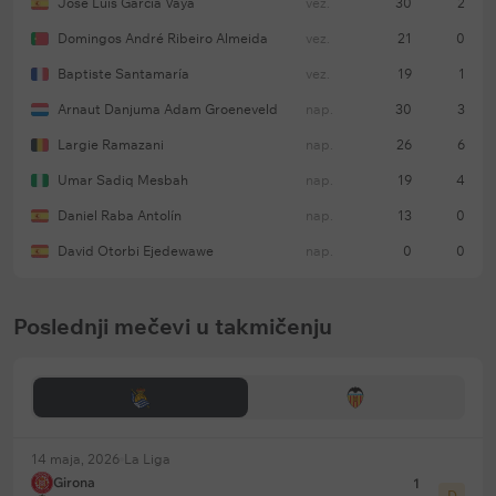
José Luis García Vayá
vez.
30
2
Domingos André Ribeiro Almeida
vez.
21
0
Baptiste Santamaría
vez.
19
1
Arnaut Danjuma Adam Groeneveld
nap.
30
3
Largie Ramazani
nap.
26
6
Umar Sadiq Mesbah
nap.
19
4
Daniel Raba Antolín
nap.
13
0
David Otorbi Ejedewawe
nap.
0
0
Poslednji mečevi u takmičenju
14 maja, 2026
La Liga
Girona
1
D