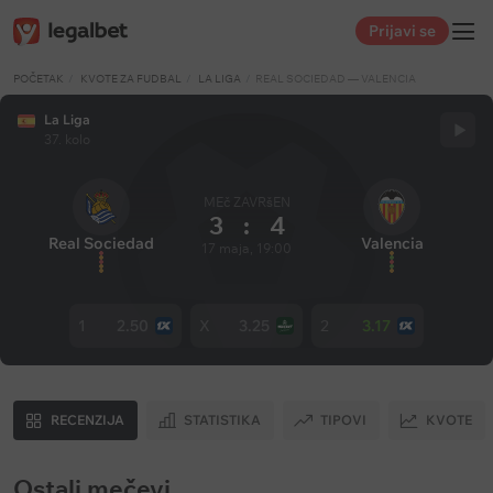
Prijavi se
POČETAK
KVOTE ZA FUDBAL
LA LIGA
REAL SOCIEDAD — VALENCIA
La Liga
37. kolo
MEč ZAVRšEN
3
:
4
Real Sociedad
Valencia
17 maja, 19:00
1
2.50
X
3.25
2
3.17
RECENZIJA
STATISTIKA
TIPOVI
KVOTE
Ostali mečevi