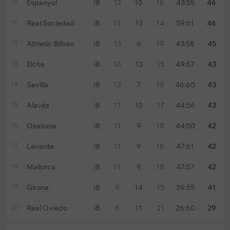
10
Espanyol
38
12
10
16
43:55
46
11
Real Sociedad
38
11
13
14
59:61
46
12
Athletic Bilbao
38
13
6
19
43:58
45
13
Elche
38
10
13
15
49:57
43
14
Sevilla
38
12
7
19
46:60
43
15
Alavés
38
11
10
17
44:56
43
16
Osasuna
38
11
9
18
44:50
42
17
Levante
38
11
9
18
47:61
42
18
Mallorca
38
11
9
18
47:57
42
19
Girona
38
9
14
15
39:55
41
20
Real Oviedo
38
6
11
21
26:60
29