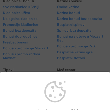
Kladionice i bonusi
Kazino i bonusi
Sve kladionice u Srbiji
Online kazino
Kladionice uživo
Kazino bonusi
Nelegalne kladionice
Kazino bonusi bez depozita
Promocije kladionice
Besplatni spinovi
Bonusi bez depozita
Spinovi bez depozita
Bonusi dobrodošlice
Bonusi na slotove u Mozzart
Bet
Freebet bonusi
Bonusi i promocije Rizk
Bonusi i promocije Mozzart
Besplatne kazino igre
Bonusi i promo kodovi
MaxBet
Besplatni slotovi
Tipovi
Meč centar
Besplatni tipovi
Fudbal kvote
Tipovi fudbal
Fudbalske utakmice danas
Tipovi košarka
Superliga Srbije
Tenis tipovi
Liga Šampiona
Evroliga tipovi
Liga Evrope
NBA tipovi
Liga Konferencija