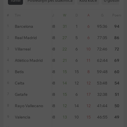
Turnir
Poslednjih pet utakmica
Kod kuće
U gostima
#
Tim
Forma
U
W
D
A
G
Poeni
1
Barcelona
38
31
1
6
95:36
94
2
Real Madrid
38
27
5
6
77:35
86
3
Villarreal
38
22
6
10
72:46
72
4
Atlético Madrid
38
21
6
11
62:44
69
5
Betis
38
15
15
8
59:48
60
6
Celta
38
14
12
12
53:48
54
7
Getafe
38
15
6
17
32:38
51
8
Rayo Vallecano
38
12
14
12
41:44
50
9
Valencia
38
13
10
15
46:55
49