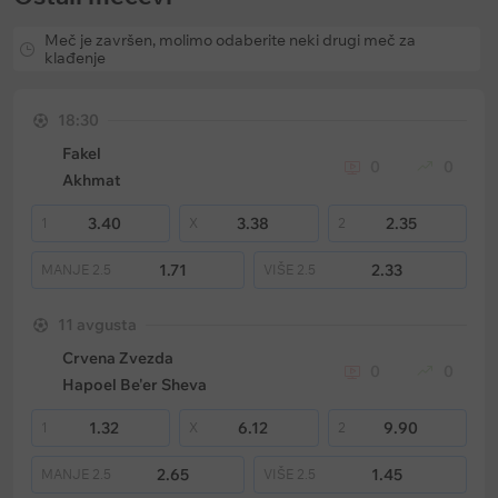
Meč je završen, molimo odaberite neki drugi meč za
klađenje
18:30
Fakel
0
0
Akhmat
3.40
3.38
2.35
1
X
2
1.71
2.33
MANJE
2.5
VIŠE
2.5
11 avgusta
Crvena Zvezda
0
0
Hapoel Be'er Sheva
1.32
6.12
9.90
1
X
2
2.65
1.45
MANJE
2.5
VIŠE
2.5