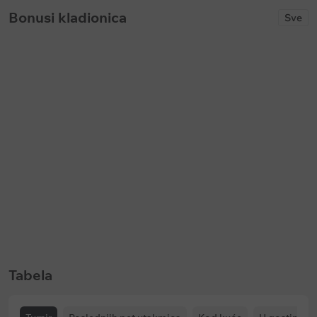
Bonusi kladionica
Sve
Keš bonus
Keš bonus
Bet365: Prevremena isplata na
Soccerbet: Bonus za golove u p
fudbal
poluvremenu
Ističe:
u
143 dani
Ističe:
bez vremenskog ograničenja
Tabela