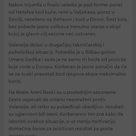
Nakon trijumfa u finalu usledio je pad forme: poraz
od Hetafea kod kuće, remi u Valjekasu, poraz u
Sevilji, nerešeno sa Betisom i bod u Đironi. Šest kola
bez pobede jasno oslikava trenutno stanje u ekipi
kojoj je glavni cilj sezone već ostvaren.
Valensija dolazi u drugačijoj takmičarskoj i
psihološkoj situaciji. Pobedila je u Bilbau golom
Umara Sadika i sada je na samo tri boda od pozicija
koje vode u Evropu. Korberan je jasno poručio da će
se za svaki preostali bod njegova ekipa maksimalno
boriti.
Na Reale Areni Baski su u poslednjim sezonama
često uspevali da ostanu neporaženi protiv
Valensije, ali retko su pobeđivali ubedljivo: rezultati
su uglavnom bili tesni. Korberanov tim zna kako da
iskoristi ovakve situacije, a uz manju motivaciju
domaćina šanse za pozitivan rezultat za goste
znatno rastu.