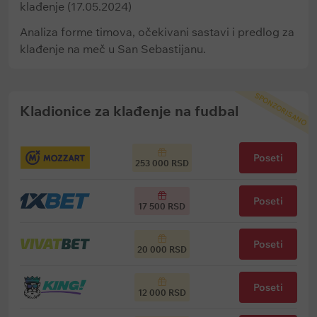
klađenje (17.05.2024)
Analiza forme timova, očekivani sastavi i predlog za
klađenje na meč u San Sebastijanu.
SPONZORISANO
Kladionice za klađenje na fudbal
Poseti
253 000 RSD
Poseti
17 500 RSD
Poseti
20 000 RSD
Poseti
12 000 RSD