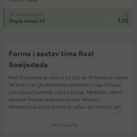
TIP ZA KLAĐENJE
Cf
1.70
Dupla šansa X2
Forma i sastav tima Real
Sosijedada
Real Sosijedad je osmi u La Ligi sa 45 bodova nakon
36 kola i već je obezbedio plasman u Ligu Evrope
zahvaljujući pobedi u Kupu Kralja. Međutim, nakon
aprilske finalne utakmice protiv Atletika,
Mataracova ekipa znatno je pala u prvenstvu: pet
mečeva bez pobede, tri remija i dva poraza. U Đironi
je Real osvojio samo bod (1:1), pa je situacija u finišu
Pročitaj više
sezone i dalje neizvesna — tim je daleko iznad zone
ispadanja, ali je teško očekivati maksimalnu