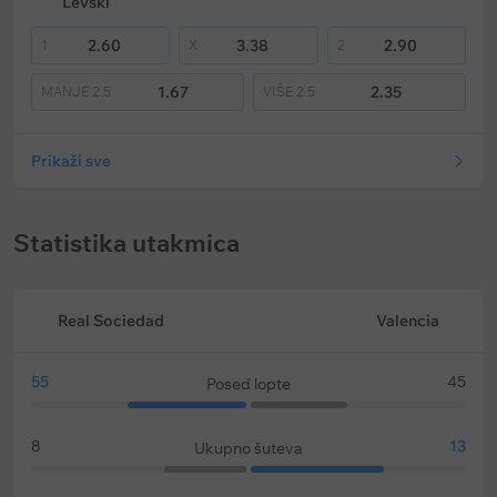
Levski
2.60
3.38
2.90
1
X
2
1.67
2.35
MANJE
2.5
VIŠE
2.5
Prikaži sve
Statistika utakmica
Real Sociedad
Valencia
55
45
Posed lopte
8
13
Ukupno šuteva