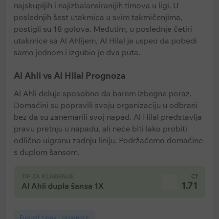
najskupljih i najizbalansiranijih timova u ligi. U
poslednjih šest utakmica u svim takmičenjima,
postigli su 18 golova. Međutim, u poslednje četiri
utakmice sa Al Ahlijem, Al Hilal je uspeo da pobedi
samo jednom i izgubio je dva puta.
Al Ahli vs Al Hilal Prognoza
Al Ahli deluje sposobno da barem izbegne poraz.
Domaćini su popravili svoju organizaciju u odbrani
bez da su zanemarili svoj napad. Al Hilal predstavlja
pravu pretnju u napadu, ali neće biti lako probiti
odlično uigranu zadnju liniju. Podržaćemo domaćine
s duplom šansom.
TIP ZA KLAĐENJE
Cf
1.71
Al Ahli dupla šansa 1X
Fudbal: tipovi i prognoze