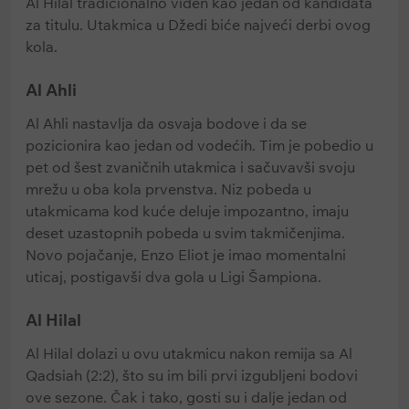
Al Hilal tradicionalno viđen kao jedan od kandidata
za titulu. Utakmica u Džedi biće najveći derbi ovog
kola.
Al Ahli
Al Ahli nastavlja da osvaja bodove i da se
pozicionira kao jedan od vodećih. Tim je pobedio u
pet od šest zvaničnih utakmica i sačuvavši svoju
mrežu u oba kola prvenstva. Niz pobeda u
utakmicama kod kuće deluje impozantno, imaju
deset uzastopnih pobeda u svim takmičenjima.
Novo pojačanje, Enzo Eliot je imao momentalni
uticaj, postigavši dva gola u Ligi Šampiona.
Al Hilal
Al Hilal dolazi u ovu utakmicu nakon remija sa Al
Qadsiah (2:2), što su im bili prvi izgubljeni bodovi
ove sezone. Čak i tako, gosti su i dalje jedan od