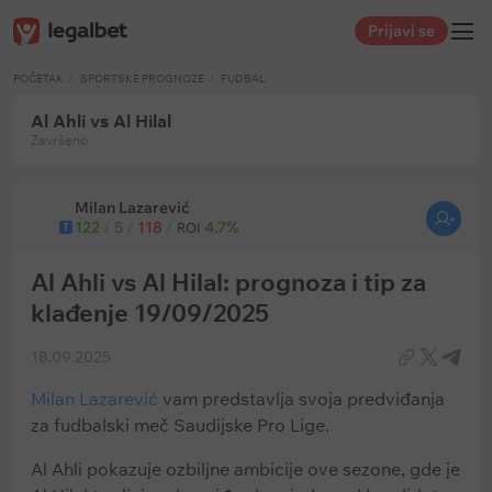
Prijavi se
POČETAK
SPORTSKE PROGNOZE
FUDBAL
Al Ahli vs Al Hilal
Završeno
Milan Lazarević
122
/
5
/
118
/
4.7%
T
ROI
Al Ahli vs Al Hilal: prognoza i tip za
klađenje 19/09/2025
18.09.2025
Milan Lazarević
vam predstavlja svoja predviđanja
za fudbalski meč Saudijske Pro Lige.
Al Ahli pokazuje ozbiljne ambicije ove sezone, gde je