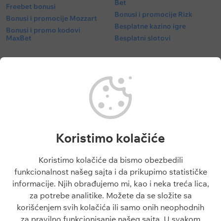
Bet
Freebet bonusi
Bonusi i promocije Rizk
Bonusi i promocije Mozzart
Besplatne kazino igre
Bonusi i promo kodovi
MaxBet
Besplatni slotovi
Tipovi
Meč centar
Besplatni tipovi
Fudbal kvote
Tipovi fudbal
Fudbalske utakmice danas
Tipovi košarka
Superliga Srbije
Tenis tipovi
Liga Šampiona
Evroliga tipovi
Liga Evrope
NBA tipovi
Liga Konferencija
Koristimo kolačiće
Liga Šampiona tipovi
Engleska Premijer Liga
Liga Evrope tipovi
La Liga
Koristimo kolačiće da bismo obezbedili
Tiket dana
funkcionalnost našeg sajta i da prikupimo statističke
Besplatni tipovi 1x2
informacije. Njih obrađujemo mi, kao i neka treća lica,
za potrebe analitike. Možete da se složite sa
Članci
O sajtu
korišćenjem svih kolačića ili samo onih neophodnih
Blogovi
O nama
za pravilno funkcionisanje našeg sajta. U svakom