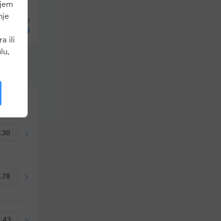
njem
nje
Cf
2.70
a ili
lu,
iše
.30
1.78
.43