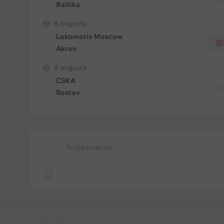
Baltika
8 avgusta
Lokomotiv Moscow
Akron
8 avgusta
CSKA
Rostov
Tvoj komentar