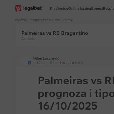
Kladionice
Online kazina
Bonusi
Bespla
POČETAK
SPORTSKE PROGNOZE
FUDBAL
Palmeiras vs RB Bragantino
Završeno
Milan Lazarević
123
/
5
/
116
/
6.8%
T
ROI
Palmeiras vs R
prognoza i tipo
16/10/2025