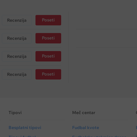
Poseti
Recenzija
Poseti
Recenzija
Poseti
Recenzija
Poseti
Recenzija
Tipovi
Meč centar
Besplatni tipovi
Fudbal kvote