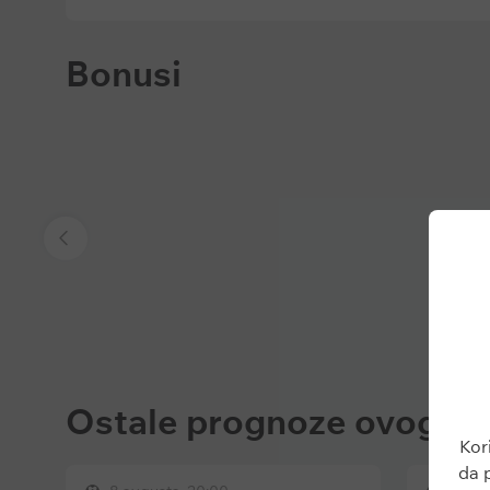
Bonusi
1 000 000 RSD u 
50000
spinovima
Soccerbet: Nedelja provajdera –
Soccerbet: O
Mystery drops
300 000 RS
Uzmi bonus
Ističe:
bez vremenskog ograničenja
Ističe:
u
17 čas
Ostale prognoze ovog au
Kor
da 