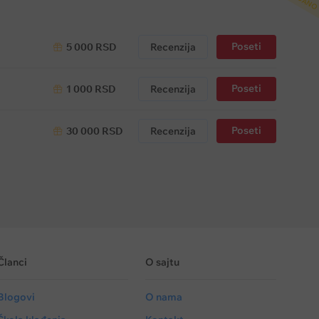
Poseti
5 000 RSD
Recenzija
Poseti
1 000 RSD
Recenzija
Poseti
30 000 RSD
Recenzija
Članci
O sajtu
Blogovi
O nama