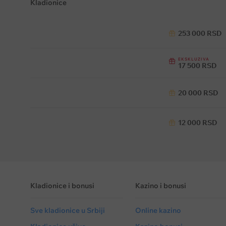
Kladionice
253 000 RSD
EKSKLUZIVA
17 500 RSD
20 000 RSD
12 000 RSD
Kladionice i bonusi
Kazino i bonusi
Sve kladionice u Srbiji
Online kazino