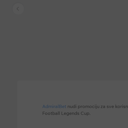
10000 RSD
15000
Admiralbet: Sve što ti treba - Nagrade
Admiralbet:
sa neba 2 500 000 RSD
na virtualima
Uzmi bonus
Ističe:
u
25 dani
Ističe:
u
24 dan
AdmiralBet
nudi promociju za sve koris
Football Legends Cup.