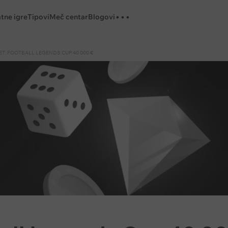
…
tne igre
Tipovi
Meč centar
Blogovi
T: FOOTBALL LEGENDS CUP 40 000 €