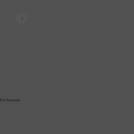
100000 RSD
1 000 bespl
spinova
Admiralbet: TNT Jackpot do 150 000
Admiralbet: Zavrt
RSD
000 Free Spinova
Uzmi bonus
Uzm
Ističe:
bez vremenskog ograničenja
Ističe:
bez vremensk
Svi bonusi