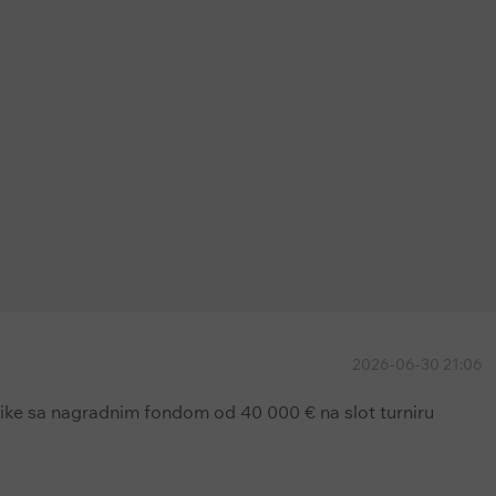
0 RSD
1 500 besplatnih 
spinova
 Jackpot do 150 000 RSD
Admiralbet: Do 1 500 besplatnih
spinova za nove igrače
KAZINO
Uzmi bonus
Uzmi bonus
i
Ističe:
u
12 dani
2026-06-30 21:06
nike sa nagradnim fondom od 40 000 € na slot turniru