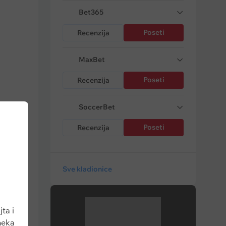
Bet365
Poseti
Recenzija
MaxBet
Poseti
Recenzija
SoccerBet
Poseti
Recenzija
Sve kladionice
ta i
neka