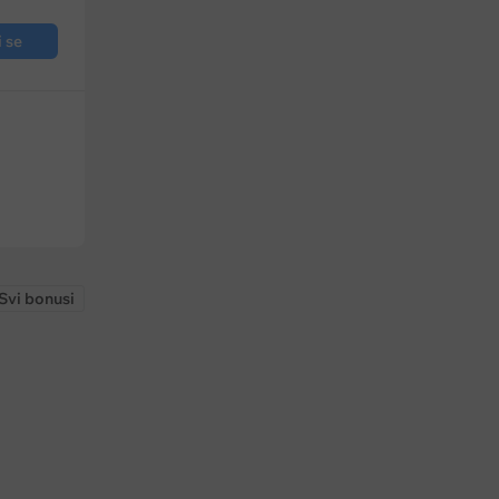
i se
Svi bonusi