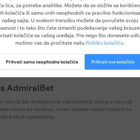
70 €
ća lica, za potrebe analitike. Možete da se složite sa korišće
ih kolačića ili samo onih neophodnih za pravilno funkcionisa
60 €
našeg sajta. U svakom trenutku možete da povučete svoju
asnost i to tako što ćete izmeniti podešavanja vašeg brauzer
50 €
brisati kolačiće sa vašeg uređaja. Pre nego što donesete odlu
30 €
molimo vas da pročitate našu
Politiku kolačića.
20 €
Prihvati samo neophodne kolačiće
Prihvati sve kolačiće
10 €
us AdmiralBet
, one će biti dodeljene na vaš korisnički nalog u roku od
nema uslova za obrtanje, novac možete odmah koristiti za
i bez ikakvih ograničenja.