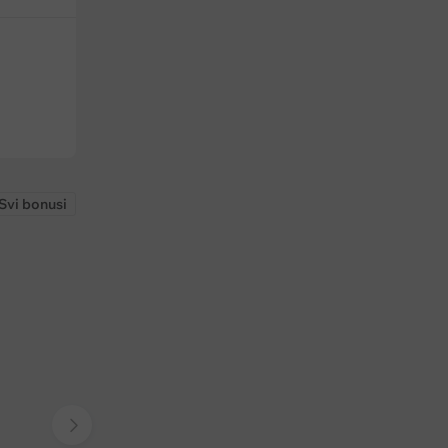
Svi bonusi