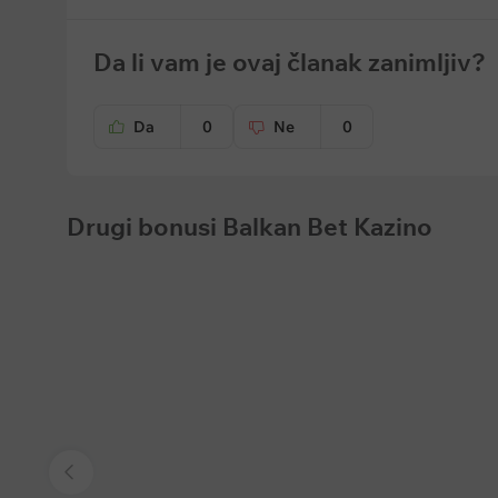
Da li vam je ovaj članak zanimljiv?
Da
0
Ne
0
Drugi bonusi Balkan Bet Kazino