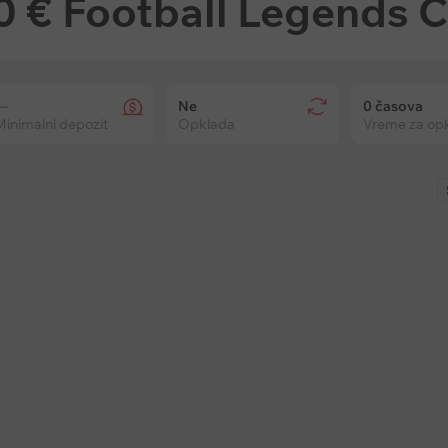
0 € Football Legends 
—
Ne
0 časova
Minimalni depozit
Opklada
Vreme za op