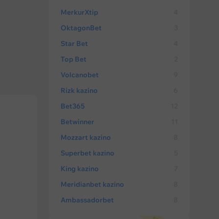
Jackpot do 3 
5000 RSD
MerkurXtip
4
000 000 RSD
Balkan Bet: Online Jackpot do 3 000
OktagonBet
Balkan Bet: 200 
3
000 RSD
Play Dropovi
Star Bet
4
Uzmi bonus
Uzm
Top Bet
2
Ističe:
bez vremenskog ograničenja
Ističe:
bez vremensk
Volcanobet
9
Rizk kazino
6
Bet365
12
Betwinner
11
Mozzart kazino
8
Superbet kazino
5
King kazino
7
Meridianbet kazino
8
Ambassadorbet
8