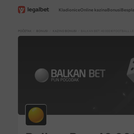
Kladionice
Online kazina
Bonusi
Bespla
POČETAK
BONUSI
KAZINO BONUSI
BALKAN BET: 40 000 € FOOTBALL 