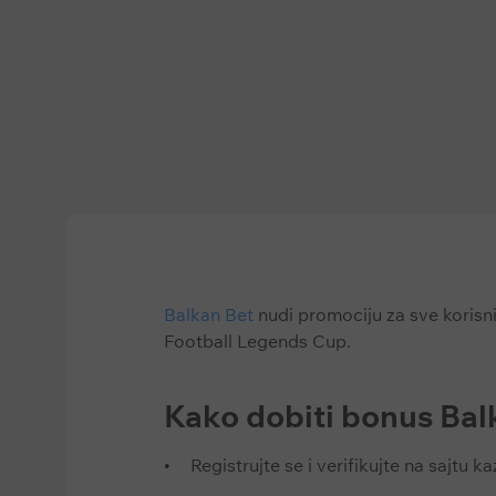
100 besplatnih 
Do 5 0
spinova
Balkan Bet: Bonus dobrodošlice 100
Balkan Bet: 
besplatnih spinova
ulog
Uzmi bonus
Ističe:
u
12 dani
Ističe:
bez vre
Balkan Bet
nudi promociju za sve korisn
Football Legends Cup.
Kako dobiti bonus Bal
Registrujte se i verifikujte na sajtu ka