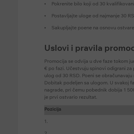
Pokrenite bilo koji od 30 kvalifikova
Postavljajte uloge od najmanje 30 R
Sakupljajte poene na osnovu ostvaren
Uslovi i pravila promoc
Promocija se odvija u dve faze tokom j
€ po fazi. Učestvuju spinovi odigrani z
ulog od 30 RSD. Poeni se obračunavaju 
Dobitak podeljen sa ulogom. U svakoj fazi
nagrade, pri čemu pobednik dobija 1 500
je prvi ostvario rezultat.
Pozicija
1.
2.