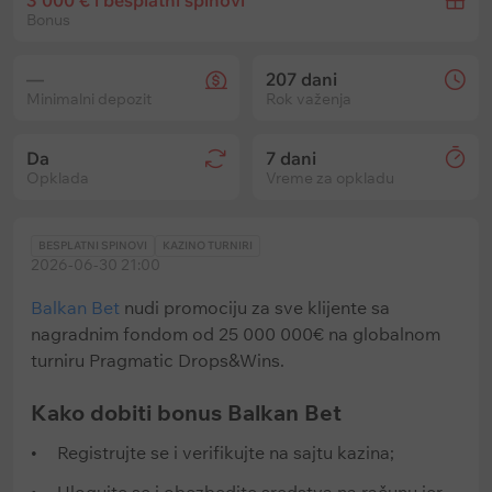
Bonus
—
207 dani
Minimalni depozit
Rok važenja
Da
7 dani
Opklada
Vreme za opkladu
BESPLATNI SPINOVI
KAZINO TURNIRI
2026-06-30 21:00
Balkan Bet
nudi promociju za sve klijente sa
nagradnim fondom od 25 000 000€ na globalnom
turniru Pragmatic Drops&Wins.
Kako dobiti bonus Balkan Bet
Registrujte se i verifikujte na sajtu kazina;
Ulogujte se i obezbedite sredstva na računu jer