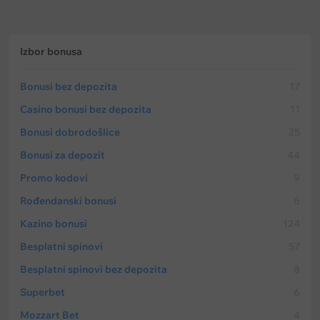
Ističe:
bez vremenskog ograničenja
Ističe:
bez vremenskog ograničenja
Izbor bonusa
Bonusi bez depozita
17
Casino bonusi bez depozita
11
Bonusi dobrodošlice
25
Bonusi za depozit
44
Promo kodovi
9
Rođendanski bonusi
6
Kazino bonusi
124
Besplatni spinovi
57
Besplatni spinovi bez depozita
8
Superbet
6
Mozzart Bet
4