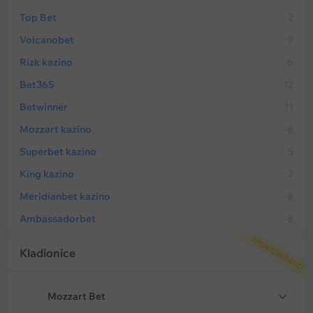
Top Bet
2
Volcanobet
9
Rizk kazino
6
Bet365
12
Betwinner
11
Mozzart kazino
8
Superbet kazino
5
King kazino
7
Meridianbet kazino
8
Ambassadorbet
8
SPONZORISANO
Kladionice
Mozzart Bet