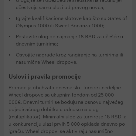
učestvuju samo ulozi od pravog novca;
Igrajte kvalifikacione slotove kao što su Gates of
Olympus 1000 ili Sweet Bonanza 1000;
Postavite ulog od najmanje 18 RSD za učešće u
dnevnim turnirima;
Osvojite nagrade kroz rangiranje na turnirima ili
nasumične Wheel dropove.
Uslovi i pravila promocije
Promocija obuhvata dnevne slot turnire i nedeljne
Wheel dropove sa ukupnim fondom od 25 000
000€. Dnevni turniri se boduju na osnovu najvećeg
pojedinačnog dobitka u odnosu na ulog
(multiplikator). Minimalni ulog za turnire je 18 RSD, a
u konkurenciju ulazi prvih 5 000 opklada dnevno po
igraču. Wheel dropovi se aktiviraju nasumično