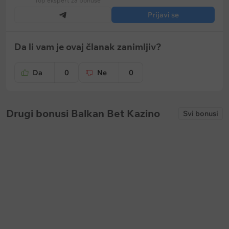
Top ekspert za bonuse
Prijavi se
Da li vam je ovaj članak zanimljiv?
Da
0
Ne
0
Drugi bonusi Balkan Bet Kazino
Svi bonusi
100 besplatnih spinova
Do 5 000x ulog