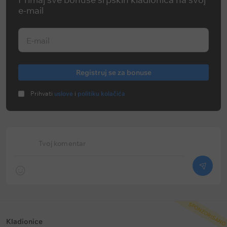
e-mail
E-mail
Registruj se za bonuse
Prihvati
uslove
i
politiku kolačića
Tvoj komentar
SPONZORISANO
Kladionice