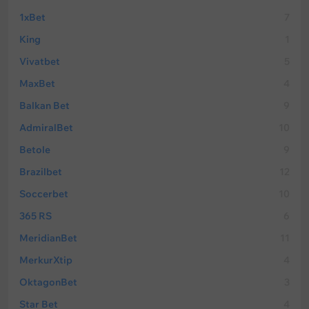
1xBet
7
King
1
Vivatbet
5
MaxBet
4
Balkan Bet
9
AdmiralBet
10
Betole
9
Brazilbet
12
Soccerbet
10
365 RS
6
MeridianBet
11
MerkurXtip
4
OktagonBet
3
Star Bet
4