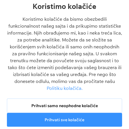
NBA tipovi
Liga Konferencija
Koristimo kolačiće
Liga Šampiona tipovi
Engleska Premijer Liga
Liga Evrope tipovi
La Liga
Koristimo kolačiće da bismo obezbedili
Tiket dana
funkcionalnost našeg sajta i da prikupimo statističke
Besplatni tipovi 1x2
informacije. Njih obrađujemo mi, kao i neka treća lica,
za potrebe analitike. Možete da se složite sa
Članci
O sajtu
korišćenjem svih kolačića ili samo onih neophodnih
Blogovi
O nama
za pravilno funkcionisanje našeg sajta. U svakom
Škola klađenja
Kontakt
trenutku možete da povučete svoju saglasnost i to
Kazino škola
Odgovorno igranje
tako što ćete izmeniti podešavanja vašeg brauzera ili
Sve o sportu
Politika privatnosti
izbrisati kolačiće sa vašeg uređaja. Pre nego što
FAQ
Uslovi korišćenja
donesete odlulu, molimo vas da pročitate našu
Politika kolačića
Politiku kolačića.
Srbija
Legalbet nije kompanija za klađenje. Celokupni sadržaj na ovom sajtu je
Prihvati samo neophodne kolačiće
isključivo u informativne svrhe.
Prihvati sve kolačiće
© 2026 MC Media Corp. Limited.
Za osobe