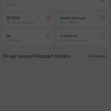
Bonus
20 RSD
Istekli bonusi
Minimalni depozit
Rok važenja
Ne
0 časova
Opklada
Vreme za opkladu
Drugi bonusi Mozzart Kazino
Svi bonusi