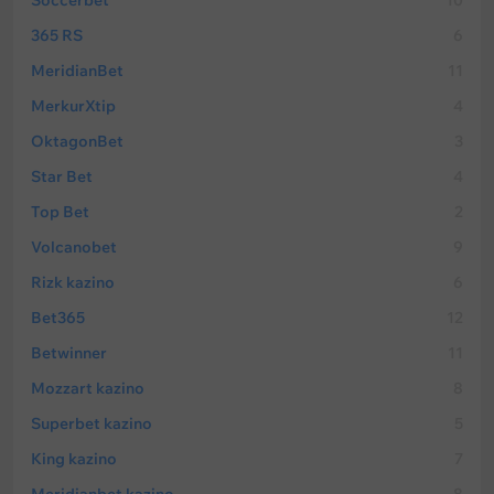
365 RS
6
MeridianBet
11
MerkurXtip
4
OktagonBet
3
Star Bet
4
Top Bet
2
Volcanobet
9
Rizk kazino
6
Bet365
12
Betwinner
11
Mozzart kazino
8
Superbet kazino
5
King kazino
7
Meridianbet kazino
8