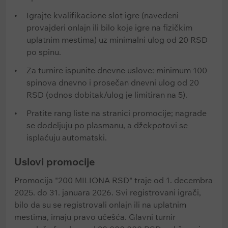
Igrajte kvalifikacione slot igre (navedeni
provajderi onlajn ili bilo koje igre na fizičkim
uplatnim mestima) uz minimalni ulog od 20 RSD
po spinu.
Za turnire ispunite dnevne uslove: minimum 100
spinova dnevno i prosečan dnevni ulog od 20
RSD (odnos dobitak/ulog je limitiran na 5).
Pratite rang liste na stranici promocije; nagrade
se dodeljuju po plasmanu, a džekpotovi se
isplaćuju automatski.
Uslovi promocije
Promocija "200 MILIONA RSD" traje od 1. decembra
2025. do 31. januara 2026. Svi registrovani igrači,
bilo da su se registrovali onlajn ili na uplatnim
mestima, imaju pravo učešća. Glavni turnir