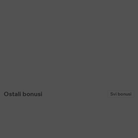
50 Freebetova x 200 
Kvota 26
RSD
Mozzart Bet: Dnevni Freebet Fond
Mozzart Bet: Superdobitak na L
35 600 RSD na Aviatoru
Super 6 - Kvota 26
Ističe:
u
21 dani
Ističe:
bez vremenskog ograničenja
Ostali bonusi
Svi bonusi