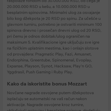
raspolaže fondom od 30.000.000 RSD, od čega je
20.000.000 RSD u kešu, a 10.000.000 RSD u
besplatnim spinovima. Minimalni ulog za osvajanje
bilo kog džekpota je 20 RSD po spinu. Za učešće u
glavnom turniru, potrebno je ostvariti minimum 100
spinova dnevno i prosečan dnevni ulog od 20 RSD,
pri čemu je odnos dobitak/ulog ograničen na
maksimum 5. Kvalifikacione igre uključuju sve igre
na fizičkim uplatnim mestima, kao i onlajn slotove
od provajdera: Pragmatic Play, Fazi, Amusnet,
Endorphina, Greentube, Spinomenal, Evoplay,
Expanse, Playson, Synot, Hacksaw, Play'n GO,
Yggdrasil, Push Gaming i Ruby Play.
Kako da iskoristite bonus Mozzart
Novčane nagrade osvojene putem džekpotova
isplaćuju se automatski na vaš račun nakon
aktivacije. Nagrade osvojene kroz turnire,
uključujući gotovinu i besplatne spinove, dodeljuju