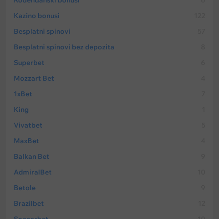
Kazino bonusi
122
Besplatni spinovi
57
Besplatni spinovi bez depozita
8
Superbet
6
Mozzart Bet
4
1xBet
7
King
1
Vivatbet
5
MaxBet
4
Balkan Bet
9
AdmiralBet
10
Betole
9
Brazilbet
12
Soccerbet
10