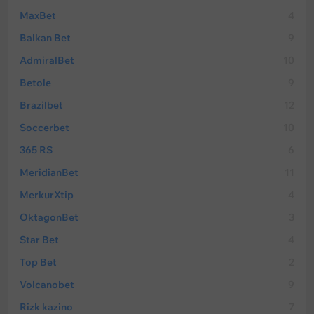
MaxBet
4
Balkan Bet
9
AdmiralBet
10
Betole
9
Brazilbet
12
Soccerbet
10
365 RS
6
MeridianBet
11
MerkurXtip
4
OktagonBet
3
Star Bet
4
Top Bet
2
Volcanobet
9
Rizk kazino
7