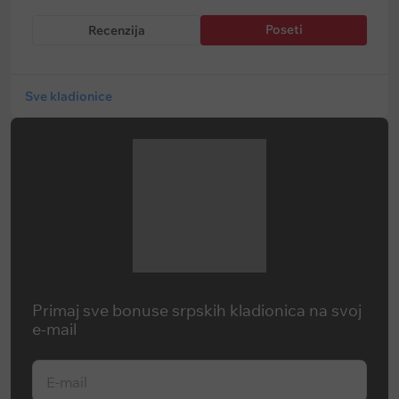
Poseti
Recenzija
Sve kladionice
Primaj sve bonuse srpskih kladionica na svoj
e-mail
E-mail