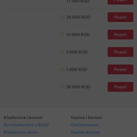
17 500 RSD
20 000 RSD
Poseti
12 000 RSD
Poseti
5 000 RSD
Poseti
1 000 RSD
Poseti
30 000 RSD
Poseti
Kladionice i bonusi
Kazino i bonusi
Sve kladionice u Srbiji
Online kazino
Kladionice uživo
Kazino bonusi