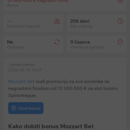
Bonus
—
206 dani
Minimalni depozit
Rok važenja
Ne
0 časova
Opklada
Vreme za opkladu
KAZINO TURNIRI
2026-06-16 15:47
Mozzart Bet
nudi promociju za sve korisnike sa
nagradnim fondom od 12 000 000 € na slot turniru
Spinoleague.
Uzmi bonus
Kako dobiti bonus Mozzart Bet