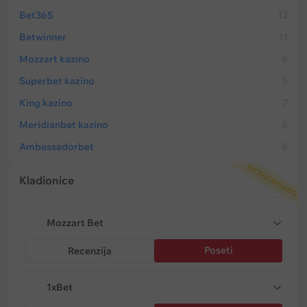
Bet365
12
Betwinner
11
Mozzart kazino
8
Superbet kazino
5
King kazino
7
Meridianbet kazino
8
Ambassadorbet
8
SPONZORISANO
Kladionice
Mozzart Bet
Poseti
Recenzija
1xBet