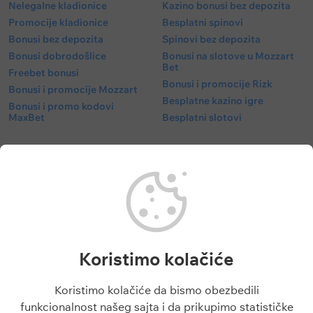
Nelegalne kladionice
Kazino bonusi bez depozita
Promocije kladionice
Besplatni spinovi
Bonusi bez depozita
Spinovi bez depozita
Bonusi dobrodošlice
Bonusi na slotove u Mozzart
Bet
Freebet bonusi
Bonusi i promocije Rizk
Bonusi i promocije Mozzart
Besplatne kazino igre
Bonusi i promo kodovi
MaxBet
Besplatni slotovi
Tipovi
Meč centar
Besplatni tipovi
Fudbal kvote
Tipovi fudbal
Fudbalske utakmice danas
Tipovi košarka
Superliga Srbije
Tenis tipovi
Liga Šampiona
Evroliga tipovi
Liga Evrope
NBA tipovi
Liga Konferencija
Koristimo kolačiće
Liga Šampiona tipovi
Engleska Premijer Liga
Liga Evrope tipovi
La Liga
Koristimo kolačiće da bismo obezbedili
Tiket dana
funkcionalnost našeg sajta i da prikupimo statističke