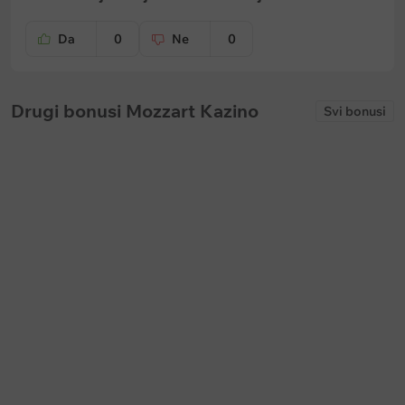
Da
0
Ne
0
Drugi bonusi Mozzart Kazino
Svi bonusi
50 Freebetova x 200 
Kvota 26
RSD
Mozzart Bet: Dnevni Freebet Fond
Mozzart Bet: Superdobitak na L
35 600 RSD na Aviatoru
Super 6 - Kvota 26
Ističe:
u
24 dani
Ističe:
bez vremenskog ograničenja