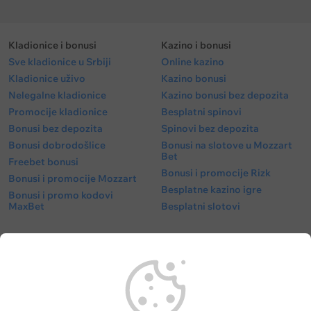
Kladionice i bonusi
Kazino i bonusi
Sve kladionice u Srbiji
Online kazino
Kladionice uživo
Kazino bonusi
Nelegalne kladionice
Kazino bonusi bez depozita
Promocije kladionice
Besplatni spinovi
Bonusi bez depozita
Spinovi bez depozita
Bonusi dobrodošlice
Bonusi na slotove u Mozzart
Bet
Freebet bonusi
Bonusi i promocije Rizk
Bonusi i promocije Mozzart
Besplatne kazino igre
Bonusi i promo kodovi
MaxBet
Besplatni slotovi
Tipovi
Meč centar
Besplatni tipovi
Fudbal kvote
Tipovi fudbal
Fudbalske utakmice danas
Tipovi košarka
Superliga Srbije
Tenis tipovi
Liga Šampiona