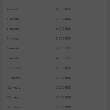
4. mesto
8 000 RSD
5. mesto
7 000 RSD
6. mesto
6 000 RSD
7. mesto
5 000 RSD
8. mesto
4 000 RSD
9. mesto
4 000 RSD
10. mesto
3 000 RSD
11. mesto
3 000 RSD
12. mesto
3 000 RSD
13. mesto
3 000 RSD
14. mesto
2 000 RSD