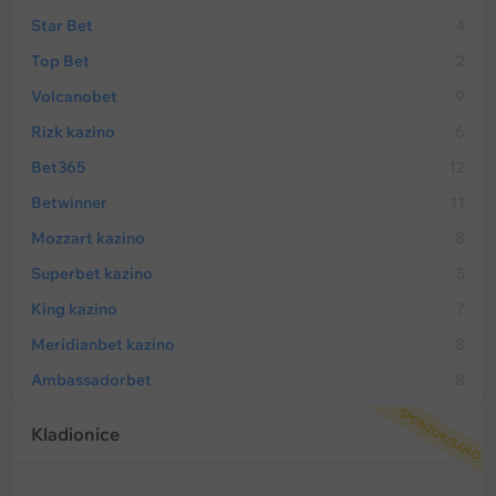
Star Bet
4
Top Bet
2
Volcanobet
9
Rizk kazino
6
Bet365
12
Betwinner
11
Mozzart kazino
8
Superbet kazino
5
King kazino
7
Meridianbet kazino
8
Ambassadorbet
8
SPONZORISANO
Kladionice