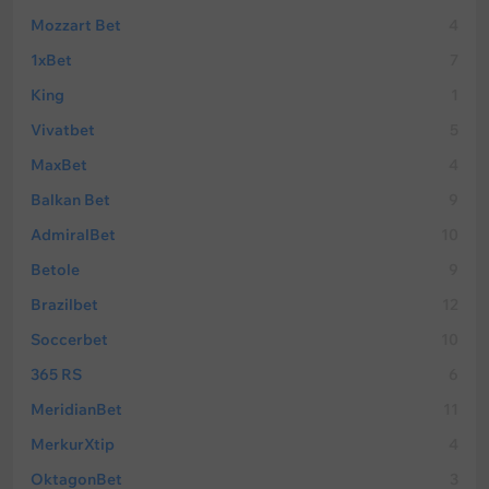
Mozzart Bet
4
1xBet
7
King
1
Vivatbet
5
MaxBet
4
Balkan Bet
9
AdmiralBet
10
Betole
9
Brazilbet
12
Soccerbet
10
365 RS
6
MeridianBet
11
MerkurXtip
4
OktagonBet
3