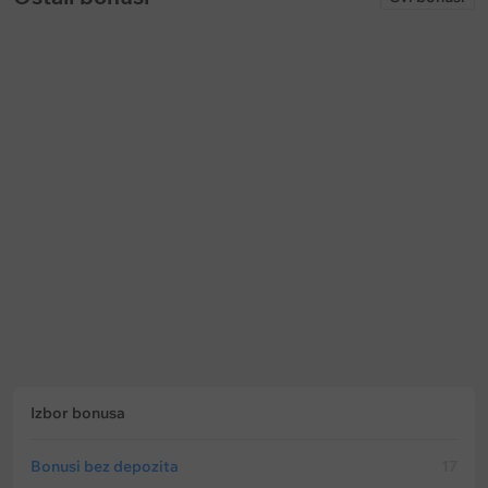
30000 RSD
253000 RSD
1xbet: 50% nedeljni freebet do 30
Mozzart Bet: Bonus dobrodošlic
000 RSD
250 000 RSD + 3 000 RSD bez
depozita
Ističe:
u
103 dani
Ističe:
bez vremenskog ograničenja
Izbor bonusa
Bonusi bez depozita
17