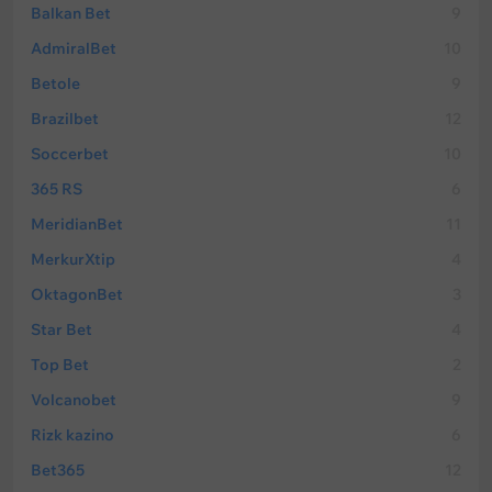
Balkan Bet
9
AdmiralBet
10
Betole
9
Brazilbet
12
Soccerbet
10
365 RS
6
MeridianBet
11
MerkurXtip
4
OktagonBet
3
Star Bet
4
Top Bet
2
Volcanobet
9
Rizk kazino
6
Bet365
12