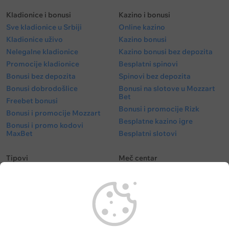
Kladionice i bonusi
Kazino i bonusi
Sve kladionice u Srbiji
Online kazino
Kladionice uživo
Kazino bonusi
Nelegalne kladionice
Kazino bonusi bez depozita
Promocije kladionice
Besplatni spinovi
Bonusi bez depozita
Spinovi bez depozita
Bonusi dobrodošlice
Bonusi na slotove u Mozzart
Bet
Freebet bonusi
Bonusi i promocije Rizk
Bonusi i promocije Mozzart
Besplatne kazino igre
Bonusi i promo kodovi
MaxBet
Besplatni slotovi
Tipovi
Meč centar
Besplatni tipovi
Fudbal kvote
Tipovi fudbal
Fudbalske utakmice danas
Tipovi košarka
Superliga Srbije
Tenis tipovi
Liga Šampiona
Evroliga tipovi
Liga Evrope