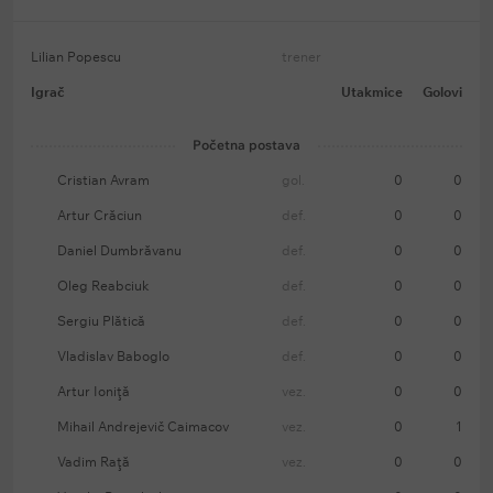
Lilian Popescu
trener
Igrač
Utakmice
Golovi
Početna postava
Cristian Avram
gol.
0
0
Artur Crăciun
def.
0
0
Daniel Dumbrăvanu
def.
0
0
Oleg Reabciuk
def.
0
0
Sergiu Plătică
def.
0
0
Vladislav Baboglo
def.
0
0
Artur Ioniţă
vez.
0
0
Mihail Andrejevič Caimacov
vez.
0
1
Vadim Raţă
vez.
0
0