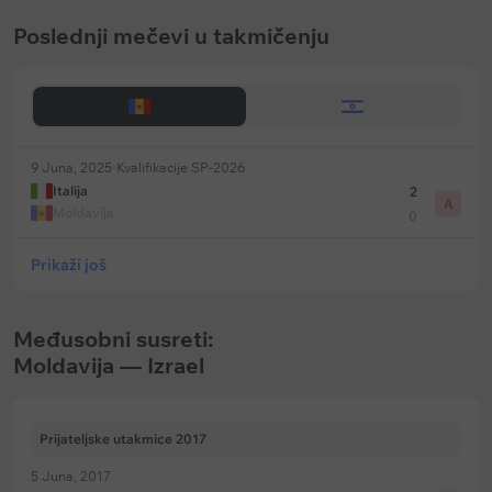
Poslednji mečevi u takmičenju
9 Juna, 2025
Kvalifikacije SP-2026
Italija
2
A
Moldavija
0
Prikaži još
Međusobni susreti:
Moldavija — Izrael
Prijateljske utakmice 2017
5 Juna, 2017