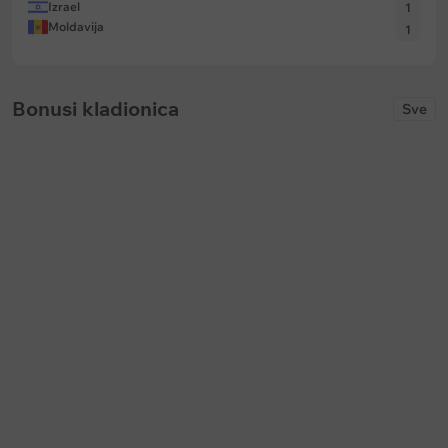
Izrael
1
Moldavija
1
Bonusi kladionica
Sve
Keš bonus
Keš bonus
Bet365: Prevremena isplata na
Soccerbet: Bonus za golove u p
fudbal
poluvremenu
Ističe:
u
147 dani
Ističe:
bez vremenskog ograničenja