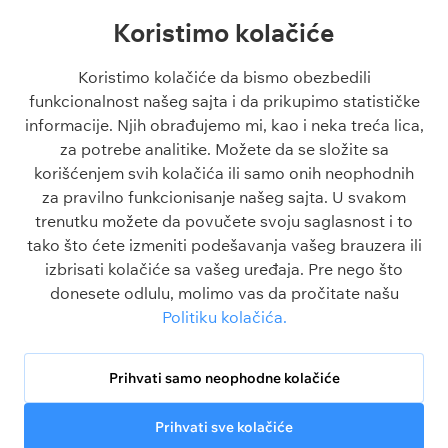
NBA tipovi
Liga Konferencija
Koristimo kolačiće
Liga Šampiona tipovi
Engleska Premijer Liga
Liga Evrope tipovi
La Liga
Koristimo kolačiće da bismo obezbedili
Tiket dana
funkcionalnost našeg sajta i da prikupimo statističke
Besplatni tipovi 1x2
informacije. Njih obrađujemo mi, kao i neka treća lica,
za potrebe analitike. Možete da se složite sa
Članci
O sajtu
korišćenjem svih kolačića ili samo onih neophodnih
Blogovi
O nama
za pravilno funkcionisanje našeg sajta. U svakom
Škola klađenja
Kontakt
trenutku možete da povučete svoju saglasnost i to
Kazino škola
Odgovorno igranje
tako što ćete izmeniti podešavanja vašeg brauzera ili
Sve o sportu
Politika privatnosti
izbrisati kolačiće sa vašeg uređaja. Pre nego što
FAQ
Uslovi korišćenja
donesete odlulu, molimo vas da pročitate našu
Politika kolačića
Politiku kolačića.
Srbija
Legalbet nije kompanija za klađenje. Celokupni sadržaj na ovom sajtu je
isključivo u informativne svrhe.
Prihvati samo neophodne kolačiće
Prihvati sve kolačiće
© 2026 MC Media Corp. Limited.
Za osobe
Sva prava zadržana.
starije od 18 godina