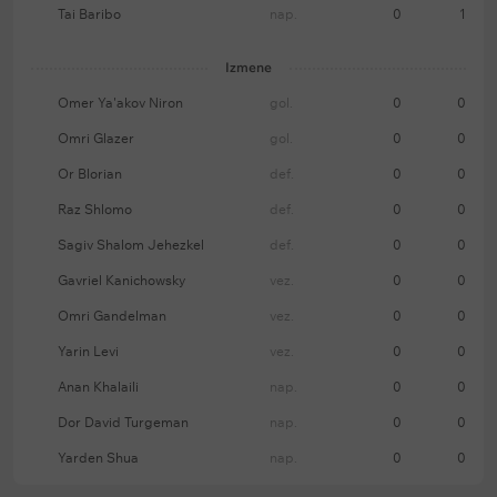
Tai Baribo
nap.
0
1
Izmene
Omer Ya'akov Niron
gol.
0
0
Omri Glazer
gol.
0
0
Or Blorian
def.
0
0
Raz Shlomo
def.
0
0
Sagiv Shalom Jehezkel
def.
0
0
Gavriel Kanichowsky
vez.
0
0
Omri Gandelman
vez.
0
0
Yarin Levi
vez.
0
0
Anan Khalaili
nap.
0
0
Dor David Turgeman
nap.
0
0
Yarden Shua
nap.
0
0