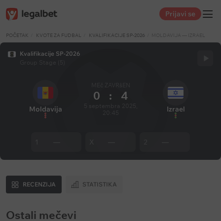
Prijavi se
POČETAK
KVOTE ZA FUDBAL
KVALIFIKACIJE SP-2026
MOLDAVIJA — IZRAEL
Kvalifikacije SP-2026
Group Stage (5)
MEč ZAVRšEN
0
:
4
5 septembra 2025,
Moldavija
Izrael
20:45
1
—
X
—
2
—
RECENZIJA
STATISTIKA
Ostali mečevi