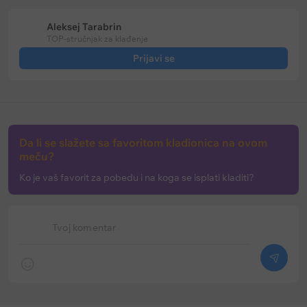
Aleksej Tarabrin
TOP-stručnjak za klađenje
Prijavi se
Da li se slažete sa favoritom kladionica na ovom
meču?
Ko je vaš favorit za pobedu i na koga se isplati kladiti?
Tvoj komentar