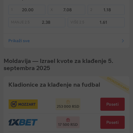
20.00
7.08
1.18
1
X
2
2.38
1.61
MANJE
2.5
VIŠE
2.5
Prikaži sve
Moldavija — Izrael kvote za klađenje 5.
septembra 2025
SPONZORISANO
Kladionice za klađenje na fudbal
Poseti
253 000 RSD
Poseti
17 500 RSD