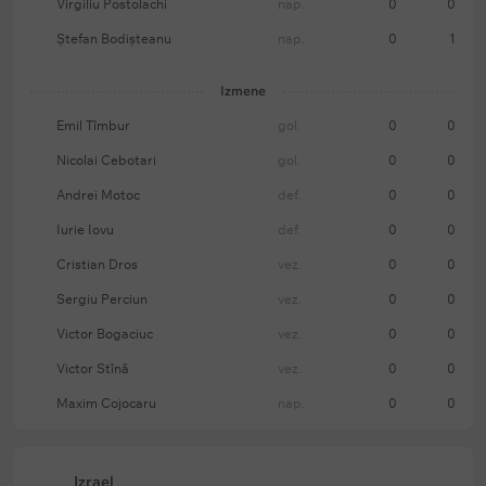
Virgiliu Postolachi
nap.
0
0
Ștefan Bodișteanu
nap.
0
1
Izmene
Emil Tîmbur
gol.
0
0
Nicolai Cebotari
gol.
0
0
Andrei Motoc
def.
0
0
Iurie Iovu
def.
0
0
Cristian Dros
vez.
0
0
Sergiu Perciun
vez.
0
0
Victor Bogaciuc
vez.
0
0
Victor Stînă
vez.
0
0
Maxim Cojocaru
nap.
0
0
Izrael