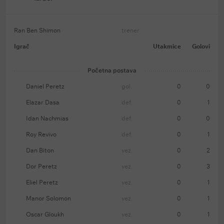
Ran Ben Shimon
trener
Igrač
Utakmice
Golovi
Početna postava
Daniel Peretz
gol.
0
0
Elazar Dasa
def.
0
1
Idan Nachmias
def.
0
0
Roy Revivo
def.
0
1
Dan Biton
vez.
0
2
Dor Peretz
vez.
0
3
Eliel Peretz
vez.
0
1
Manor Solomon
vez.
0
1
Oscar Gloukh
vez.
0
1