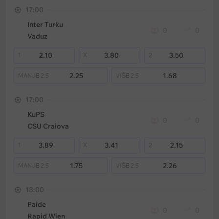
17:00
Inter Turku
0
0
Vaduz
2.10
3.80
3.50
1
X
2
2.25
1.68
MANJE
2.5
VIŠE
2.5
17:00
KuPS
0
0
CSU Craiova
3.89
3.41
2.15
1
X
2
1.75
2.26
MANJE
2.5
VIŠE
2.5
18:00
Paide
0
0
Rapid Wien