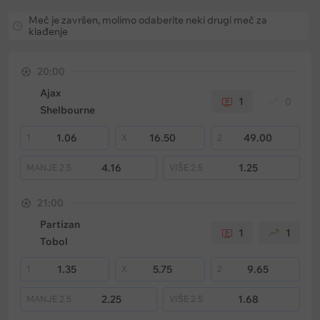
Meč je završen, molimo odaberite neki drugi meč za
klađenje
20:00
Ajax
1
0
Shelbourne
1.06
16.50
49.00
1
X
2
4.16
1.25
MANJE
2.5
VIŠE
2.5
21:00
Partizan
1
1
Tobol
1.35
5.75
9.65
1
X
2
2.25
1.68
MANJE
2.5
VIŠE
2.5