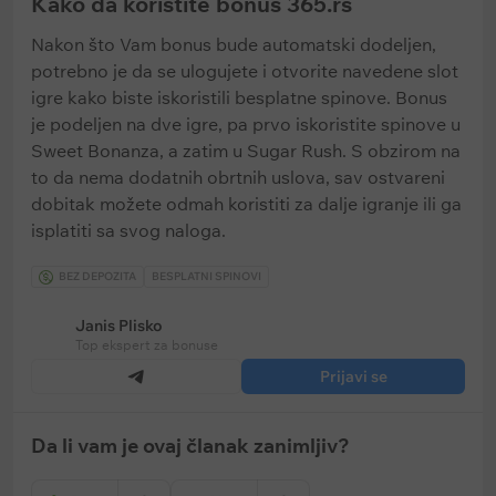
Kako da koristite bonus 365.rs
Nakon što Vam bonus bude automatski dodeljen,
potrebno je da se ulogujete i otvorite navedene slot
igre kako biste iskoristili besplatne spinove. Bonus
je podeljen na dve igre, pa prvo iskoristite spinove u
Sweet Bonanza, a zatim u Sugar Rush. S obzirom na
to da nema dodatnih obrtnih uslova, sav ostvareni
dobitak možete odmah koristiti za dalje igranje ili ga
isplatiti sa svog naloga.
BEZ DEPOZITA
BESPLATNI SPINOVI
Janis Plisko
Top ekspert za bonuse
Prijavi se
Da li vam je ovaj članak zanimljiv?