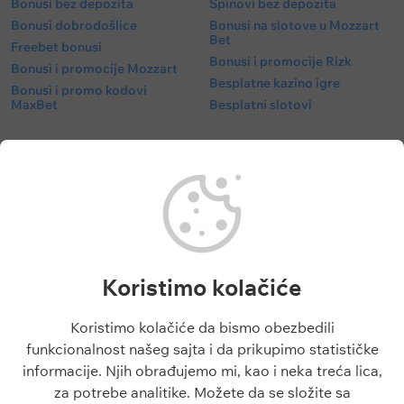
Bonusi bez depozita
Spinovi bez depozita
Bonusi dobrodošlice
Bonusi na slotove u Mozzart
Bet
Freebet bonusi
Bonusi i promocije Rizk
Bonusi i promocije Mozzart
Besplatne kazino igre
Bonusi i promo kodovi
MaxBet
Besplatni slotovi
Tipovi
Meč centar
Besplatni tipovi
Fudbal kvote
Tipovi fudbal
Fudbalske utakmice danas
Tipovi košarka
Superliga Srbije
Tenis tipovi
Liga Šampiona
Evroliga tipovi
Liga Evrope
NBA tipovi
Liga Konferencija
Koristimo kolačiće
Liga Šampiona tipovi
Engleska Premijer Liga
Liga Evrope tipovi
La Liga
Koristimo kolačiće da bismo obezbedili
Tiket dana
funkcionalnost našeg sajta i da prikupimo statističke
Besplatni tipovi 1x2
informacije. Njih obrađujemo mi, kao i neka treća lica,
za potrebe analitike. Možete da se složite sa