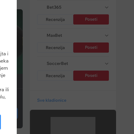
Bet365
Poseti
Recenzija
MaxBet
Poseti
Recenzija
ta i
neka
SoccerBet
njem
nje
Poseti
Recenzija
a ili
rvom
lu,
Sve kladionice
a