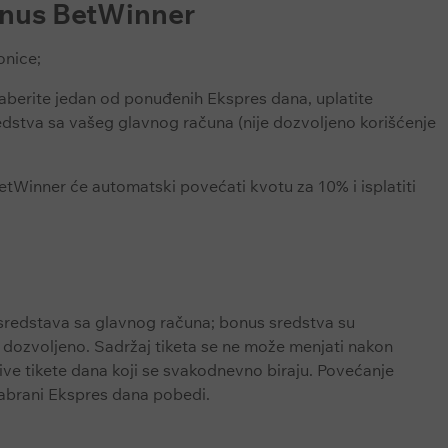
nus BetWinner
ionice;
i izaberite jedan od ponuđenih Ekspres dana, uplatite
redstva sa vašeg glavnog računa (nije dozvoljeno korišćenje
etWinner će automatski povećati kvotu za 10% i isplatiti
a sredstava sa glavnog računa; bonus sredstva su
e dozvoljeno. Sadržaj tiketa se ne može menjati nakon
ive tikete dana koji se svakodnevno biraju. Povećanje
abrani Ekspres dana pobedi.