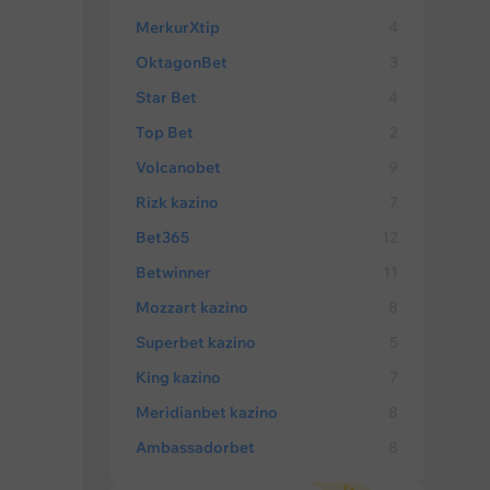
MerkurXtip
4
OktagonBet
3
Star Bet
4
Top Bet
2
Volcanobet
9
Rizk kazino
7
Bet365
12
Betwinner
11
Mozzart kazino
8
Superbet kazino
5
King kazino
7
Meridianbet kazino
8
Ambassadorbet
8