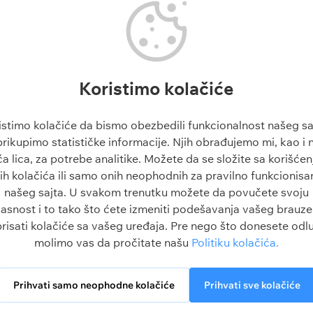
Koristimo kolačiće
istimo kolačiće da bismo obezbedili funkcionalnost našeg saj
prikupimo statističke informacije. Njih obrađujemo mi, kao i 
ća lica, za potrebe analitike. Možete da se složite sa korišće
ih kolačića ili samo onih neophodnih za pravilno funkcionisa
2349 RSD
et
našeg sajta. U svakom trenutku možete da povučete svoju
asnost i to tako što ćete izmeniti podešavanja vašeg brauzer
: Besplatna opklada za tvoj
Betwinner: Freebet za 0-0 u p
brisati kolačiće sa vašeg uređaja. Pre nego što donesete odlu
n
poluvremenu
molimo vas da pročitate našu
Politiku kolačića.
Uzmi bonus
Uzmi bonus
 vremenskog ograničenja
Ističe:
bez vremenskog ograničenj
Prihvati samo neophodne kolačiće
Prihvati sve kolačiće