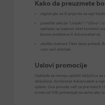
Kako da preuzmete bo
registrujte se ili prijavite na sajt klad
posetite sekcije "Linijski" i "Uživo" 
opkladu na izabrani tiket koristeći s
bonus sredstava ili Advancebet-a);
ukoliko izabrani Tiket dana pobedi, B
vam veći dobitak.
Uslovi promocije
Opklade se moraju uplatiti isključivo s
isključena. Korišćenje Advancebet-a nij
uplate. Ova ponuda važi za pre-match i l
kvote od 10% primenjuje se samo ako iz