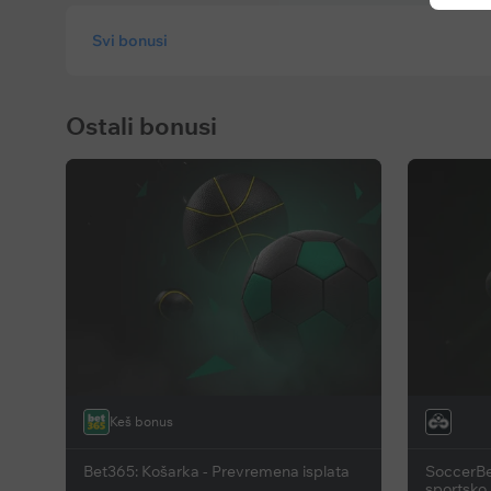
Svi bonusi
Ostali bonusi
Keš bonus
Bet365: Košarka - Prevremena isplata
SoccerBe
sportsko