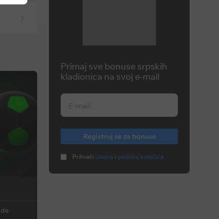
Primaj sve bonuse srpskih
kladionica na svoj e-mail
E-mail
Registruj se za bonuse
Prihvati
uslove
i
politiku kolačića
ade