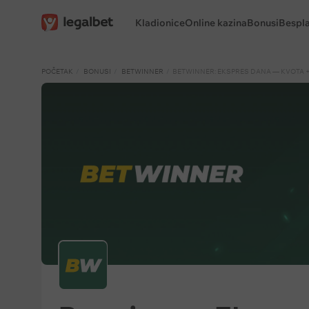
Kladionice
Online kazina
Bonusi
Bespla
POČETAK
BONUSI
BETWINNER
BETWINNER: EKSPRES DANA — KVOTA 