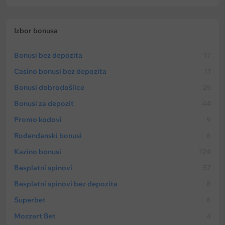
Izbor bonusa
Bonusi bez depozita
17
Casino bonusi bez depozita
11
Bonusi dobrodošlice
25
Bonusi za depozit
44
Promo kodovi
9
Rođendanski bonusi
6
Kazino bonusi
124
Besplatni spinovi
57
Besplatni spinovi bez depozita
8
Superbet
6
Mozzart Bet
4