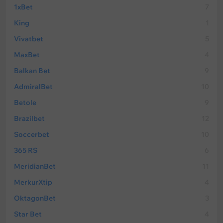
1xBet
7
King
1
Vivatbet
5
MaxBet
4
Balkan Bet
9
AdmiralBet
10
Betole
9
Brazilbet
12
Soccerbet
10
365 RS
6
MeridianBet
11
MerkurXtip
4
OktagonBet
3
Star Bet
4