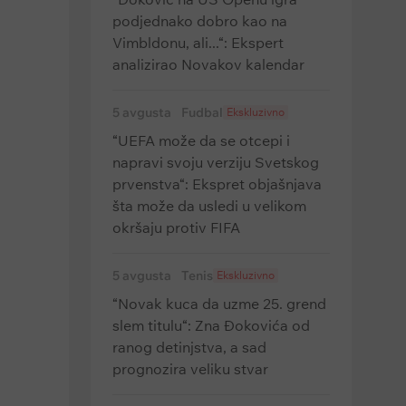
podjednako dobro kao na
Vimbldonu, ali...“: Ekspert
analizirao Novakov kalendar
5 avgusta
Fudbal
Ekskluzivno
“UEFA može da se otcepi i
napravi svoju verziju Svetskog
prvenstva“: Ekspret objašnjava
šta može da usledi u velikom
okršaju protiv FIFA
5 avgusta
Tenis
Ekskluzivno
“Novak kuca da uzme 25. grend
slem titulu“: Zna Đokovića od
ranog detinjstva, a sad
prognozira veliku stvar