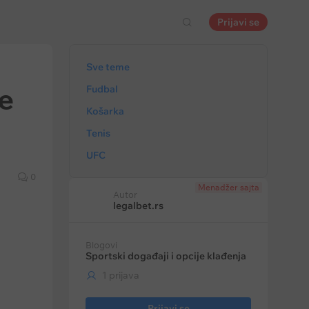
Prijavi se
Sve teme
e
Fudbal
Košarka
Tenis
UFC
0
Menadžer sajta
Autor
legalbet.rs
Blogovi
Sportski događaji i opcije klađenja
1 prijava
Prijavi se