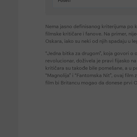
Poseti
Nema jasno definisanog kriterijuma po ko
filmske kritičare i fanove. Na primer, n
Oskara, iako su neki od njih spadaju u l
“Jedna bitka za drugom”, koja govori o 
revolucionar, doživela je pravi fijasko 
kritičara su takođe bile pomešane, a u 
“Magnolija” i “Fantomska Nit”, ovaj film 
film bi Britancu mogao da donese prvi O