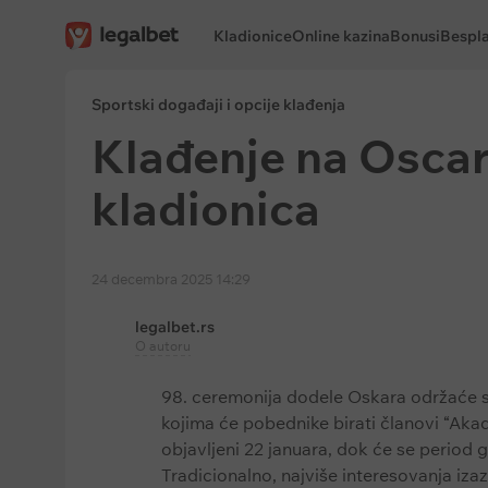
Kladionice
Online kazina
Bonusi
Bespla
Sportski događaji i opcije klađenja
Klađenje na Oscar
kladionica
24 decembra 2025 14:29
legalbet.rs
O autoru
98. ceremonija dodele Oskara održaće se
kojima će pobednike birati članovi “Aka
objavljeni 22 januara, dok će se period g
Tradicionalno, najviše interesovanja izazi