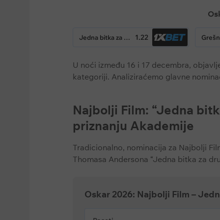
Osk
1.22
Jedna bitka za drugom
Grešn
U noći između 16 i 17 decembra, objavlje
kategoriji. Analiziraćemo glavne nominac
Najbolji Film: “Jedna bi
priznanju Akademije
Tradicionalno, nominacija za Najbolji Fi
Thomasa Andersona “Jedna bitka za drugom
Oskar 2026: Najbolji Film – Jed