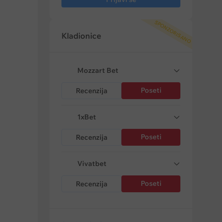
SPONZORISANO
Kladionice
Mozzart Bet
Poseti
Recenzija
1xBet
Poseti
Recenzija
Vivatbet
Poseti
Recenzija