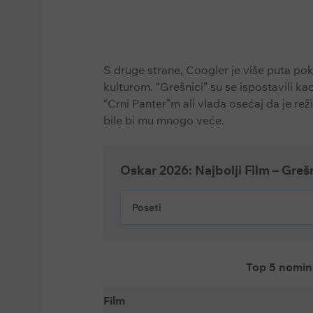
S druge strane, Coogler je više puta po
kulturom. “Grešnici” su se ispostavili k
“Crni Panter”m ali vlada osećaj da je r
bile bi mu mnogo veće.
Oskar 2026: Najbolji Film – Greš
Poseti
Top 5 nominac
Film