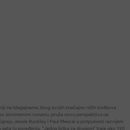
i na blagajnama zbog svojih značajno nižih troškova
 po istoimenom romanu, pruža novu perspektivu na
 igraju Jessie Buckley i Paul Mescal u potpunosti razvijeni
a sata (u poređenju, “Jedna bitka za drugom” traje oko 190