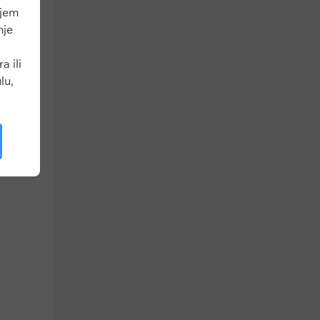
njem
nje
a ili
lu,