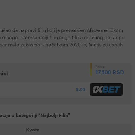
kušao da napravi film koji je prezasićen Afro-američkom
ao mnogo interesantniji film nego filma rađenog po stripu
ežiser malo zakasnio – početkom 2020-ih, šanse za uspeh
Bonus
17500 RSD
nici
8.00
ija u kategoriji “Najbolji Film”
Kvota