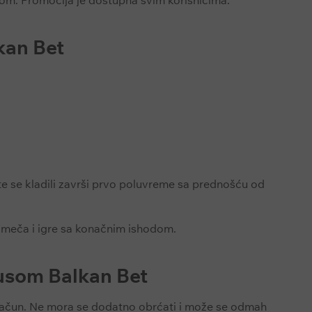
. Promocija je dostupna svim korisnicima.
kan Bet
te se kladili završi prvo poluvreme sa prednošću od
 meča i igre sa konačnim ishodom.
nusom Balkan Bet
 račun. Ne mora se dodatno obrćati i može se odmah