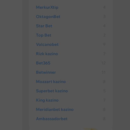
MerkurXtip
4
OktagonBet
3
Star Bet
4
Top Bet
2
Volcanobet
9
Rizk kazino
7
Bet365
12
Betwinner
11
Mozzart kazino
8
Superbet kazino
5
King kazino
7
Meridianbet kazino
8
Ambassadorbet
8