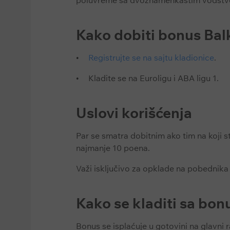
poluvreme sa dvoznamenkastim vođstvom
Kako dobiti bonus Bal
Registrujte se na sajtu kladionice
.
Kladite se na Euroligu i ABA ligu 1.
Uslovi korišćenja
Par se smatra dobitnim ako tim na koji s
najmanje 10 poena.
Važi isključivo za opklade na pobednika
Kako se kladiti sa bo
Bonus se isplaćuje u gotovini na glavni