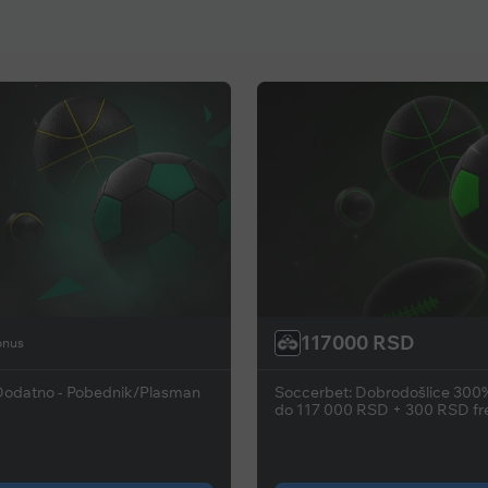
117000 RSD
onus
Dodatno - Pobednik/Plasman
Soccerbet: Dobrodošlice 300
do 117 000 RSD + 300 RSD fr