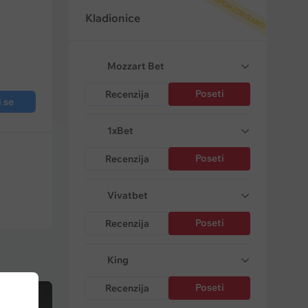
SPONZORISANO
Kladionice
Mozzart Bet
Poseti
Recenzija
i se
1xBet
Poseti
Recenzija
Vivatbet
Poseti
Recenzija
King
Poseti
Recenzija