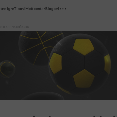
…
tne igre
Tipovi
Meč centar
Blogovi
A OKLADE NA KOŠARKU