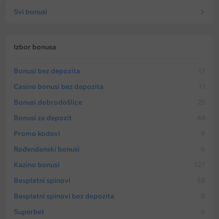
Svi bonusi
Izbor bonusa
Bonusi bez depozita
17
Casino bonusi bez depozita
11
Bonusi dobrodošlice
25
Bonusi za depozit
44
Promo kodovi
9
Rođendanski bonusi
6
Kazino bonusi
127
Besplatni spinovi
58
Besplatni spinovi bez depozita
8
Superbet
6