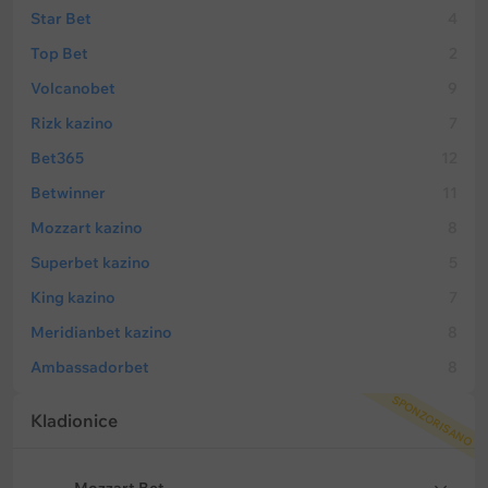
Star Bet
4
Top Bet
2
Volcanobet
9
Rizk kazino
7
Bet365
12
Betwinner
11
Mozzart kazino
8
Superbet kazino
5
King kazino
7
Meridianbet kazino
8
Ambassadorbet
8
SPONZORISANO
Kladionice
Mozzart Bet