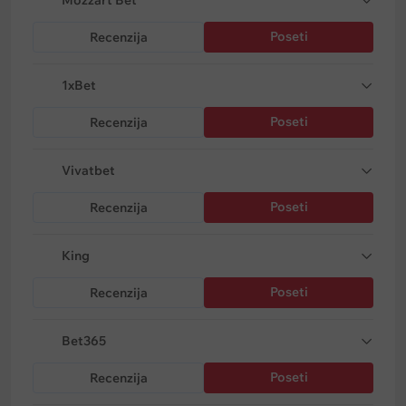
Poseti
Recenzija
1xBet
Poseti
Recenzija
Vivatbet
Poseti
Recenzija
King
Poseti
Recenzija
Bet365
Poseti
Recenzija