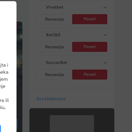
Vivatbet
Poseti
Recenzija
Bet365
Poseti
Recenzija
SoccerBet
ta i
neka
Poseti
Recenzija
njem
nje
Sve kladionice
a ili
aj
lu,
a