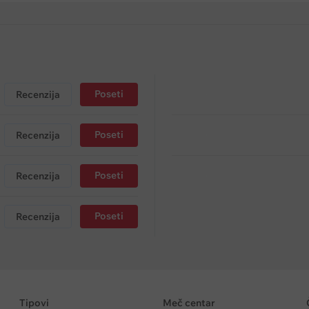
Poseti
Recenzija
Poseti
Recenzija
Poseti
Recenzija
Poseti
Recenzija
Tipovi
Meč centar