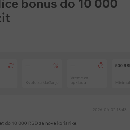
ice bonus do 10 000
it
—
—
500 RS
Vreme za
Kvote za klađenje
opkladu
Minimal
2026-06-02 13:43
et do 10 000 RSD za nove korisnike.