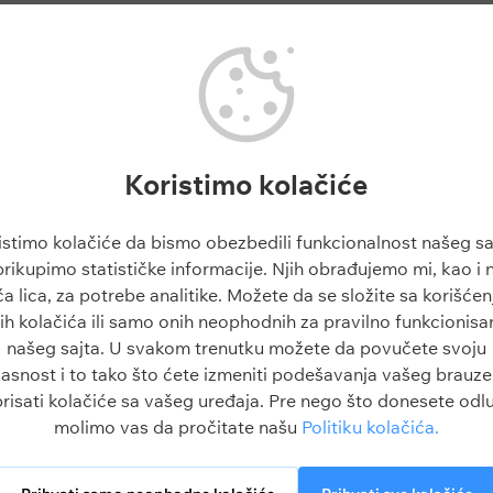
Koristimo kolačiće
istimo kolačiće da bismo obezbedili funkcionalnost našeg saj
prikupimo statističke informacije. Njih obrađujemo mi, kao i 
ća lica, za potrebe analitike. Možete da se složite sa korišće
ih kolačića ili samo onih neophodnih za pravilno funkcionisa
00 RSD
Kešbek
našeg sajta. U svakom trenutku možete da povučete svoju
asnost i to tako što ćete izmeniti podešavanja vašeg brauzer
Bonus do 350% na
Tašbet: Cashback za 1 promaš
brisati kolačiće sa vašeg uređaja. Pre nego što donesete odlu
ane tikete
molimo vas da pročitate našu
Politiku kolačića.
Uzmi bonus
Uzmi bonus
 vremenskog ograničenja
Ističe:
bez vremenskog ograničenj