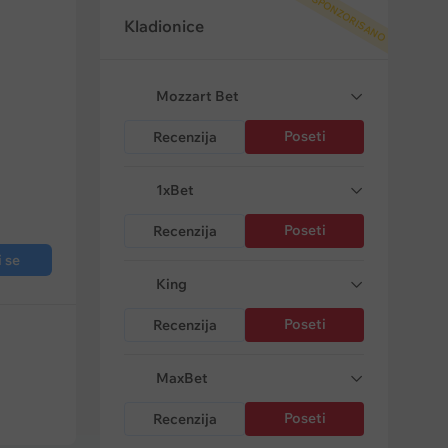
SPONZORISANO
Kladionice
Mozzart Bet
Poseti
Recenzija
1xBet
Poseti
Recenzija
i se
King
Poseti
Recenzija
MaxBet
Poseti
Recenzija