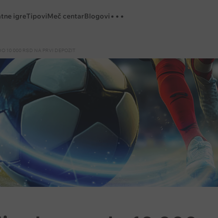
…
tne igre
Tipovi
Meč centar
Blogovi
 10 000 RSD NA PRVI DEPOZIT