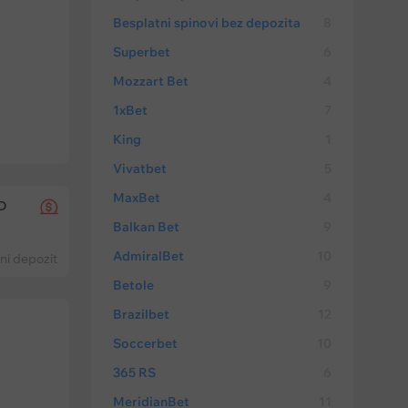
Besplatni spinovi bez depozita
8
Superbet
6
Mozzart Bet
4
1xBet
7
King
1
Vivatbet
5
MaxBet
4
D
Balkan Bet
9
AdmiralBet
10
ni depozit
Betole
9
Brazilbet
12
Soccerbet
10
365 RS
6
MeridianBet
11