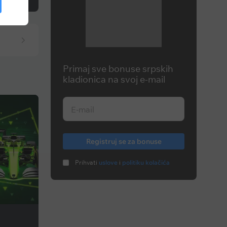
Primaj sve bonuse srpskih
kladionica na svoj e-mail
E-mail
Registruj se za bonuse
Prihvati
uslove
i
politiku kolačića