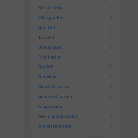
MerkurXtip
4
OktagonBet
3
Star Bet
4
Top Bet
2
Volcanobet
9
Rizk kazino
7
Bet365
12
Betwinner
11
Mozzart kazino
8
Superbet kazino
5
King kazino
7
Meridianbet kazino
8
Ambassadorbet
8