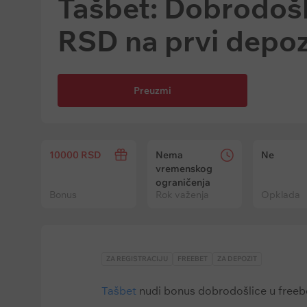
Tašbet: Dobrodošl
RSD na prvi depoz
Preuzmi
10000
RSD
Nema
Ne
vremenskog
ograničenja
Bonus
Rok važenja
Opklada
ZA REGISTRACIJU
FREEBET
ZA DEPOZIT
Tašbet
nudi bonus dobrodošlice u freeb