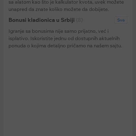
sa alatom kao što je kalkulator kvota, uvek možete
unapred da znate koliko možete da dobijete.
Bonusi kladionica u Srbiji
(8)
Sve
Igranje sa bonusima nije samo prijatno, već i
isplativo. Iskoristite jednu od dostupnih aktuelnih
ponuda o kojima detaljno pričamo na našem sajtu.
17500 RSD
253000 RSD
Bonus dobrodošlice u 1xBet: do
Bonus dobrodošlice u Moz
17 500 RSD za prvi depozit
Bet: 3 000 RSD bez depoz
250 000 za prva tri depoz