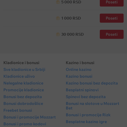
5 000 RSD
Poseti
1 000 RSD
Poseti
30 000 RSD
Poseti
Kladionice i bonusi
Kazino i bonusi
Sve kladionice u Srbiji
Online kazino
Kladionice uživo
Kazino bonusi
Nelegalne kladionice
Kazino bonusi bez depozita
Promocije kladionice
Besplatni spinovi
Bonusi bez depozita
Spinovi bez depozita
Bonusi dobrodošlice
Bonusi na slotove u Mozzart
Bet
Freebet bonusi
Bonusi i promocije Rizk
Bonusi i promocije Mozzart
Besplatne kazino igre
Bonusi i promo kodovi