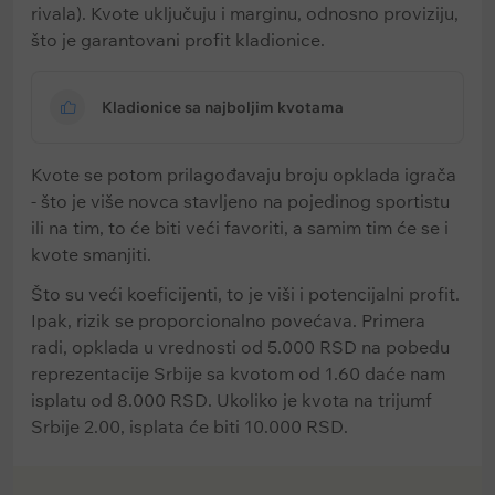
rivala). Kvote uključuju i marginu, odnosno proviziju,
što je garantovani profit kladionice.
Kladionice sa najboljim kvotama
Kvote se potom prilagođavaju broju opklada igrača
- što je više novca stavljeno na pojedinog sportistu
ili na tim, to će biti veći favoriti, a samim tim će se i
kvote smanjiti.
Što su veći koeficijenti, to je viši i potencijalni profit.
Ipak, rizik se proporcionalno povećava. Primera
radi, opklada u vrednosti od 5.000 RSD na pobedu
reprezentacije Srbije sa kvotom od 1.60 daće nam
isplatu od 8.000 RSD. Ukoliko je kvota na trijumf
Srbije 2.00, isplata će biti 10.000 RSD.