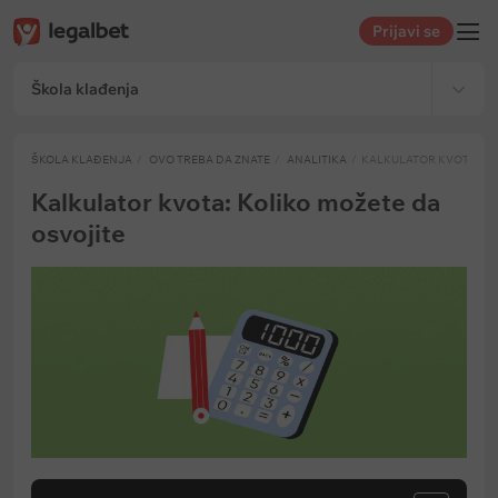
Prijavi se
Škola klađenja
ŠKOLA KLAĐENJA
OVO TREBA DA ZNATE
ANALITIKA
KALKULATOR KVOTA
Kalkulator kvota: Koliko možete da
osvojite