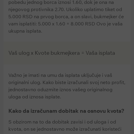
pobedu jednog borca iznosi 1.60, dok je ona na
njegovog protivnika 2.70. Ukoliko uplatimo tiket od
5.000 RSD na prvog borca, a on slavi, bukmejker će
vam isplatiti: 5.000 x 1.60 = 8.000 RSD Ovo je vaša
ukupna isplata.
Vaš ulog x Kvote bukmejkera = Vaša isplata
Važno je imati na umu da isplata uključuje i vaš
originalni ulog. Kako biste izračunali svoj neto profit,
jednostavno oduzmite iznos vašeg originalnog
uloga od iznosa isplate.
Kako da izračunam dobitak na osnovu kvota?
S obzirom na to da dobitak zavisi i od uloga i od
kvota, on se jednostavno može izračunati koristeći