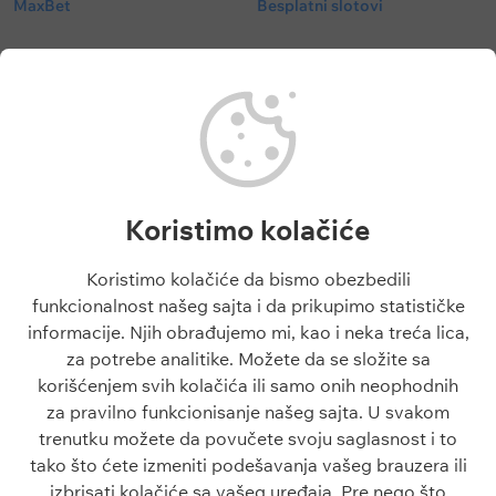
MaxBet
Besplatni slotovi
Tipovi
Meč centar
Besplatni tipovi
Fudbal kvote
Tipovi fudbal
Fudbalske utakmice danas
Tipovi košarka
Superliga Srbije
Tenis tipovi
Liga Šampiona
Evroliga tipovi
Liga Evrope
NBA tipovi
Liga Konferencija
Koristimo kolačiće
Liga Šampiona tipovi
Engleska Premijer Liga
Liga Evrope tipovi
La Liga
Koristimo kolačiće da bismo obezbedili
Tiket dana
funkcionalnost našeg sajta i da prikupimo statističke
Besplatni tipovi 1x2
informacije. Njih obrađujemo mi, kao i neka treća lica,
za potrebe analitike. Možete da se složite sa
Članci
O sajtu
korišćenjem svih kolačića ili samo onih neophodnih
Blogovi
O nama
za pravilno funkcionisanje našeg sajta. U svakom
Škola klađenja
Kontakt
trenutku možete da povučete svoju saglasnost i to
Kazino škola
Odgovorno igranje
tako što ćete izmeniti podešavanja vašeg brauzera ili
Sve o sportu
Politika privatnosti
izbrisati kolačiće sa vašeg uređaja. Pre nego što