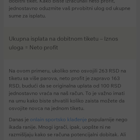
dobitni tiket. Kako biste izračunali neto profit,
jednostavno oduzmite vaš prvobitni ulog od ukupne
sume za isplatu.
Ukupna isplata na dobitnom tiketu – Iznos
uloga = Neto profit
Na ovom primeru, ukoliko smo osvojili 263 RSD na
tiketu sa više parova, neto profit je zapravo 163
RSD, budući da se originalna uplata od 100 RSD
jednostavno vraća na naš račun. To je važno imati
na umu kako biste shvatili koliko zaista možete da
osvojite novca na jednom tiketu.
Danas je
onlain sportsko klađenje
popularnije nego
ikada ranije. Mnogi igrači, ipak, uopšte ni ne
razmišljaju kako se računa potencijalni dobitak. Ali