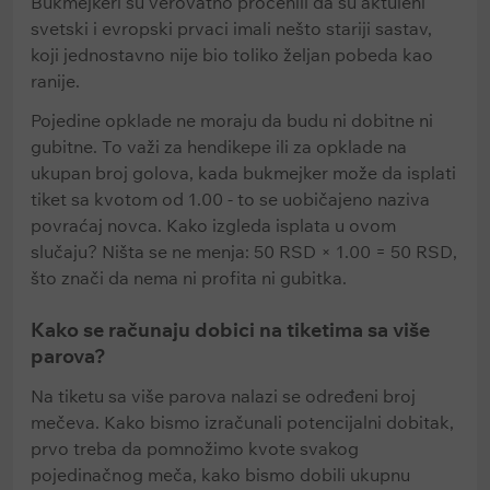
Bukmejkeri su verovatno procenili da su aktuleni
svetski i evropski prvaci imali nešto stariji sastav,
koji jednostavno nije bio toliko željan pobeda kao
ranije.
Pojedine opklade ne moraju da budu ni dobitne ni
gubitne. To važi za hendikepe ili za opklade na
ukupan broj golova, kada bukmejker može da isplati
tiket sa kvotom od 1.00 - to se uobičajeno naziva
povraćaj novca. Kako izgleda isplata u ovom
slučaju? Ništa se ne menja: 50 RSD × 1.00 = 50 RSD,
što znači da nema ni profita ni gubitka.
Kako se računaju dobici na tiketima sa više
parova?
Na tiketu sa više parova nalazi se određeni broj
mečeva. Kako bismo izračunali potencijalni dobitak,
prvo treba da pomnožimo kvote svakog
pojedinačnog meča, kako bismo dobili ukupnu