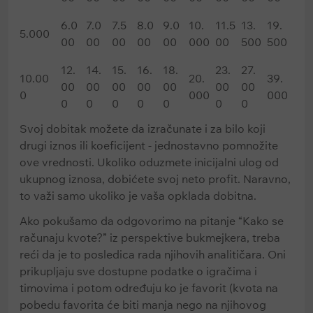
6.0
7.0
7.5
8.0
9.0
10.
11.5
13.
19.
5.000
00
00
00
00
00
000
00
500
500
12.
14.
15.
16.
18.
23.
27.
10.00
20.
39.
00
00
00
00
00
00
00
0
000
000
0
0
0
0
0
0
0
Svoj dobitak možete da izračunate i za bilo koji
drugi iznos ili koeficijent - jednostavno pomnožite
ove vrednosti. Ukoliko oduzmete inicijalni ulog od
ukupnog iznosa, dobićete svoj neto profit. Naravno,
to važi samo ukoliko je vaša opklada dobitna.
Ako pokušamo da odgovorimo na pitanje “Kako se
računaju kvote?” iz perspektive bukmejkera, treba
reći da je to posledica rada njihovih analitičara. Oni
prikupljaju sve dostupne podatke o igračima i
timovima i potom određuju ko je favorit (kvota na
pobedu favorita će biti manja nego na njihovog