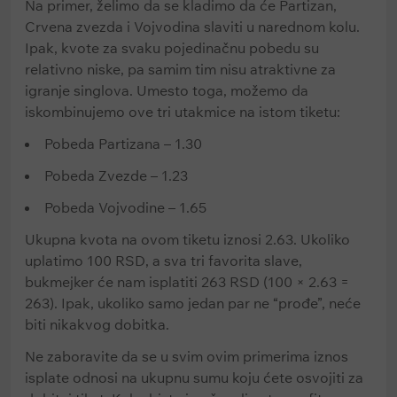
Na primer, želimo da se kladimo da će Partizan,
Crvena zvezda i Vojvodina slaviti u narednom kolu.
Ipak, kvote za svaku pojedinačnu pobedu su
relativno niske, pa samim tim nisu atraktivne za
igranje singlova. Umesto toga, možemo da
iskombinujemo ove tri utakmice na istom tiketu:
Pobeda Partizana – 1.30
Pobeda Zvezde – 1.23
Pobeda Vojvodine – 1.65
Ukupna kvota na ovom tiketu iznosi 2.63. Ukoliko
uplatimo 100 RSD, a sva tri favorita slave,
bukmejker će nam isplatiti 263 RSD (100 × 2.63 =
263). Ipak, ukoliko samo jedan par ne “prođe”, neće
biti nikakvog dobitka.
Ne zaboravite da se u svim ovim primerima iznos
isplate odnosi na ukupnu sumu koju ćete osvojiti za