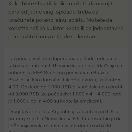
Kako biste shvatili koliko možete da osvojite
para od jedne singl opklade, treba da
izračunate potencijalnu isplatu. Možete da
koristite naš kalkulator kvota ili da jednostavno
pomnožite iznos opklade sa kvotama.
Isti princip važi i za dugoročne opklade, odnosno
takozvani antepost. Uzmimo kao primer klađenje na
pobednika FIFA Svetskog prvenstva u Brazilu.
Brazilci su kao domaćini bili prvi favoriti, sa kvotom
4.00. Opklada od 1.000 RSD bi vam dala neto profit
od 3.000 RSD (za početnike: 1.000 x 4 = 4.000, gde
je 1.000 ulog, a 4.00 su kvote bukmejkera).
Drugi favorit bila je Argentina, sa kvotom od 5.5, a
potom je sledila Nemačka sa 6.5. Interesantno je da
je Španija imala relativno visoku kvotu od 8.00.