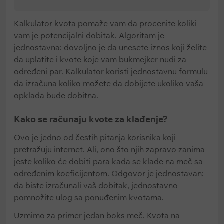
Kalkulator kvota pomaže vam da procenite koliki
vam je potencijalni dobitak. Algoritam je
jednostavna: dovoljno je da unesete iznos koji želite
da uplatite i kvote koje vam bukmejker nudi za
određeni par. Kalkulator koristi jednostavnu formulu
da izračuna koliko možete da dobijete ukoliko vaša
opklada bude dobitna.
Kako se računaju kvote za klađenje?
Ovo je jedno od čestih pitanja korisnika koji
pretražuju internet. Ali, ono što njih zapravo zanima
jeste koliko će dobiti para kada se klade na meč sa
određenim koeficijentom. Odgovor je jednostavan:
da biste izračunali vaš dobitak, jednostavno
pomnožite ulog sa ponuđenim kvotama.
Uzmimo za primer jedan boks meč. Kvota na