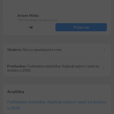
Ističe:
bez vremenskog ograničenja
Ističe:
bez vremenskog ograničenja
Artem Mitko
TOP-stručnjak za kladionice
Prijavi se
Sledeće:
Šta su opadajuće kvote
Prethodno:
Fudbalska statistika: Najbolji sajtovi i alati za
analizu u 2026
Analitika
Fudbalska statistika: Najbolji sajtovi i alati za analizu
u 2026