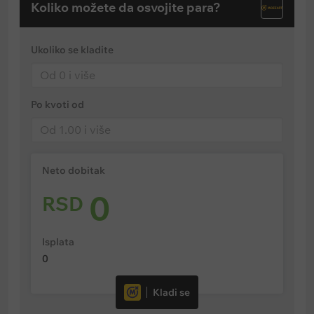
Koliko možete da osvojite para?
Ukoliko se kladite
Po kvoti od
Neto dobitak
0
RSD
Isplata
0
Kladi se