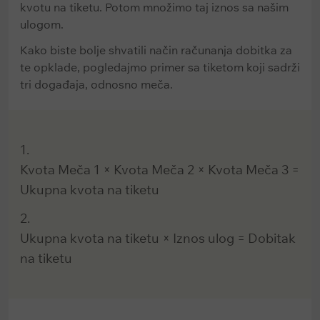
kvotu na tiketu. Potom množimo taj iznos sa našim
ulogom.
Kako biste bolje shvatili način računanja dobitka za
te opklade, pogledajmo primer sa tiketom koji sadrži
tri događaja, odnosno meča.
Kvota Meča 1 × Kvota Meča 2 × Kvota Meča 3 =
Ukupna kvota na tiketu
Ukupna kvota na tiketu × Iznos ulog = Dobitak
na tiketu