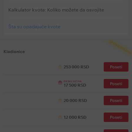
Kalkulator kvota: Koliko možete da osvojite
Šta su opadajuće kvote
SPONZORISANO
Kladionice
253 000 RSD
Poseti
EKSKLUZIVA
Poseti
17 500 RSD
20 000 RSD
Poseti
12 000 RSD
Poseti