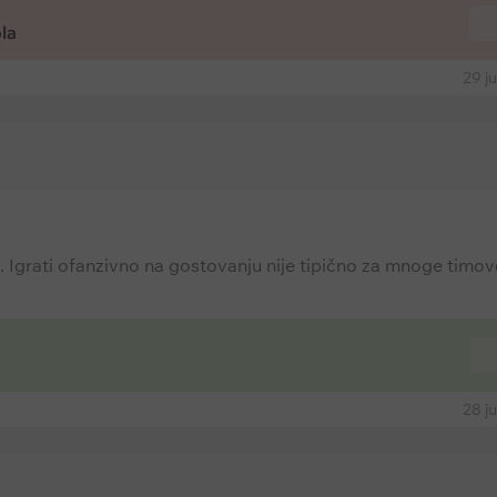
la
29 ju
1). Igrati ofanzivno na gostovanju nije tipično za mnoge timov
28 ju