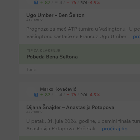
87
/
4
/
76
/
-4.9%
T
ROI
Ugo Umber – Ben Šelton
Završeno
Prognoza za meč ATP turnira u Vašingtonu. U petak
Vašingtonu sastaće se Francuz Ugo Umber ...
pro
TIP ZA KLAĐENJE
Pobeda Bena Šeltona
Tenis
Marko Kovačević
87
/
4
/
76
/
-4.9%
T
ROI
Dijana Šnajder – Anastasija Potapova
Završeno
U petak, 31. jula 2026. godine, u osmini finala tu
Anastasija Potapova. Početak ...
pročitaj tip