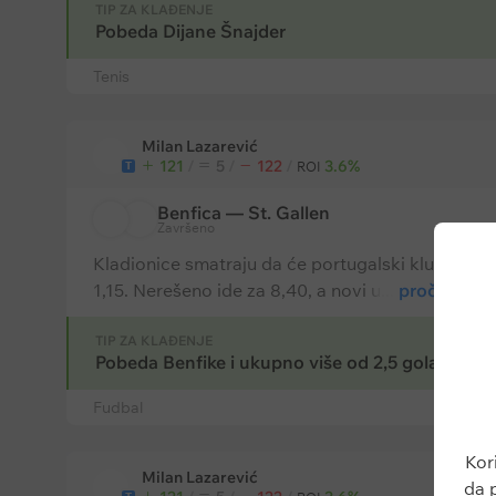
TIP ZA KLAĐENJE
Pobeda Dijane Šnajder
Tenis
Milan Lazarević
121
/
5
/
122
/
3.6%
T
ROI
Benfica — St. Gallen
Završeno
Kladionice smatraju da će portugalski klub ubed
1,15. Nerešeno ide za 8,40, a novi u...
pročitaj tip
TIP ZA KLAĐENJE
Pobeda Benfike i ukupno više od 2,5 gola — da
Fudbal
Kor
Milan Lazarević
da 