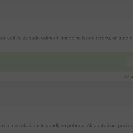
zoni, ali će za sada odmeriti snage na istom terenu, na stadi
30 ju
će i u meč ulazi posle ubedljive pobede. Ali postoji nezgodan 