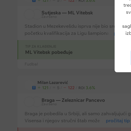
121
/
5
/
122
/
3.6%
T
ROI
tre
sv
Sutjeska — ML Vitebsk
Završeno
Stadion u Mezekevešdu isprva nije bio srećan za 
sagl
početku kvalifikacija za Ligu šampiona...
pročitaj
iz
TIP ZA KLAĐENJE
ML Vitebsk pobeđuje
Fudbal
Milan Lazarević
121
/
5
/
122
/
3.6%
T
ROI
Braga — Zeleznicar Pancevo
Završeno
Braga je pobedila u Srbiji, ali samo zahvaljuju
Visensa i njegov stručni štab može ...
pročitaj tip