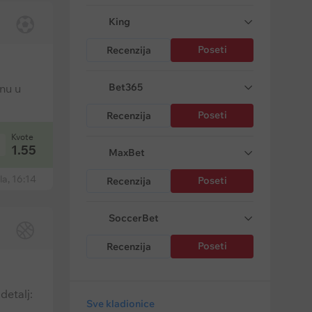
King
Poseti
Recenzija
Bet365
onu u
Poseti
Recenzija
Kvote
1.55
MaxBet
la, 16:14
Poseti
Recenzija
SoccerBet
Poseti
Recenzija
detalj:
Sve kladionice