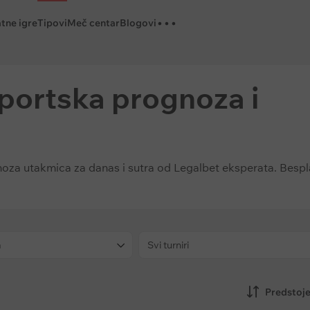
…
tne igre
Tipovi
Meč centar
Blogovi
Sportska prognoza i
gnoza utakmica za danas i sutra od Legalbet eksperata. Bespl
a
Svi turniri
Predstoje