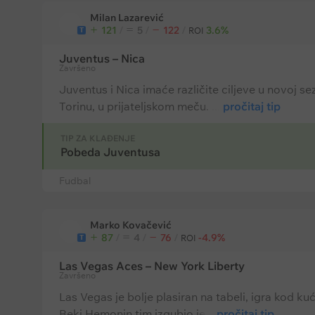
Milan Lazarević
121
/
5
/
122
/
3.6%
T
ROI
Juventus – Nica
Završeno
Juventus i Nica imaće različite ciljeve u novoj se
Torinu, u prijateljskom meču. ...
pročitaj tip
TIP ZA KLAĐENJE
Pobeda Juventusa
Fudbal
Marko Kovačević
87
/
4
/
76
/
-4.9%
T
ROI
Las Vegas Aces – New York Liberty
Završeno
Las Vegas je bolje plasiran na tabeli, igra kod ku
Beki Hemonin tim izgubio je...
pročitaj tip