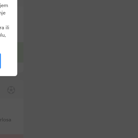
njem
nje
a ili
lu,
Kvote
2.40
la, 16:24
rlosa