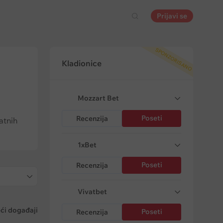
Prijavi se
SPONZORISANO
Kladionice
Mozzart Bet
Poseti
Recenzija
atnih
1xBet
Poseti
Recenzija
Vivatbet
ći događaji
Poseti
Recenzija