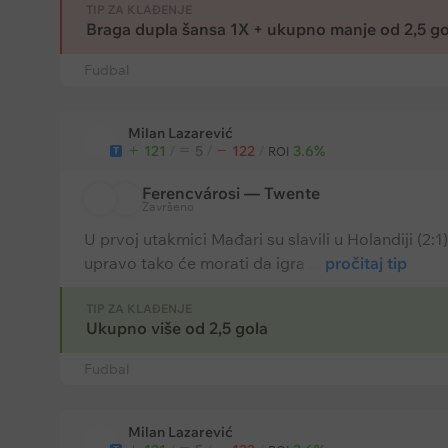
TIP ZA KLAĐENJE
Braga dupla šansa 1X + ukupno manje od 2,5 go
Fudbal
Milan Lazarević
121
/
5
/
122
/
3.6%
T
ROI
Ferencvárosi — Twente
Završeno
U prvoj utakmici Mađari su slavili u Holandiji (2:
upravo tako će morati da igra ...
pročitaj tip
TIP ZA KLAĐENJE
Ukupno više od 2,5 gola
Fudbal
Milan Lazarević