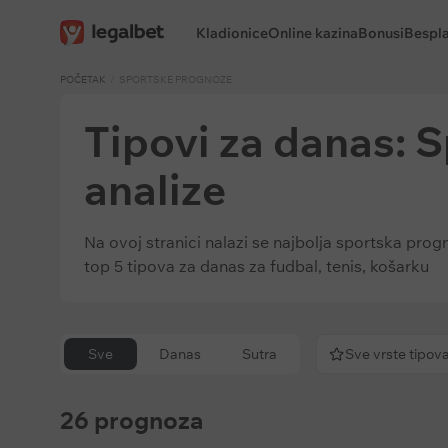
Kladionice
Online kazina
Bonusi
Bespla
POČETAK
SPORTSKE PROGNOZE
Tipovi za danas: 
analize
Na ovoj stranici nalazi se najbolja sportska pro
top 5 tipova za danas za fudbal, tenis, košarku
Sve
Danas
Sutra
Sve vrste tipov
26 prognoza