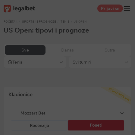
Prijavi se
POČETAK
SPORTSKE PROGNOZE
TENIS
US OPEN
US Open: tipovi i prognoze
Sve
Danas
Sutra
Tenis
Svi turniri
SPONZORISANO
Kladionice
Mozzart Bet
Poseti
Recenzija