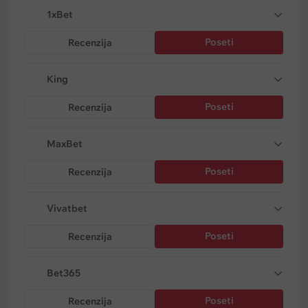
1xBet
Poseti
Recenzija
King
Poseti
Recenzija
MaxBet
Poseti
Recenzija
Vivatbet
Poseti
Recenzija
Bet365
Poseti
Recenzija