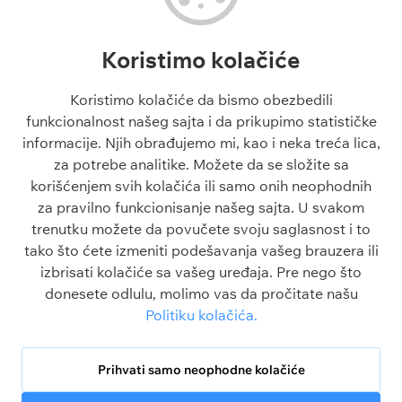
Liga Šampiona tipovi
Engleska Premijer Liga
Liga Evrope tipovi
La Liga
Koristimo kolačiće
Tiket dana
Besplatni tipovi 1x2
Koristimo kolačiće da bismo obezbedili
funkcionalnost našeg sajta i da prikupimo statističke
Članci
O sajtu
informacije. Njih obrađujemo mi, kao i neka treća lica,
Blogovi
O nama
za potrebe analitike. Možete da se složite sa
Škola klađenja
Kontakt
korišćenjem svih kolačića ili samo onih neophodnih
Kazino škola
Odgovorno igranje
za pravilno funkcionisanje našeg sajta. U svakom
Sve o sportu
Politika privatnosti
trenutku možete da povučete svoju saglasnost i to
FAQ
Uslovi korišćenja
tako što ćete izmeniti podešavanja vašeg brauzera ili
Politika kolačića
izbrisati kolačiće sa vašeg uređaja. Pre nego što
donesete odlulu, molimo vas da pročitate našu
Srbija
Legalbet nije kompanija za klađenje. Celokupni sadržaj na ovom sajtu je
Politiku kolačića.
isključivo u informativne svrhe.
Prihvati samo neophodne kolačiće
© 2026 MC Media Corp. Limited.
Za osobe
Sva prava zadržana.
starije od 18 godina