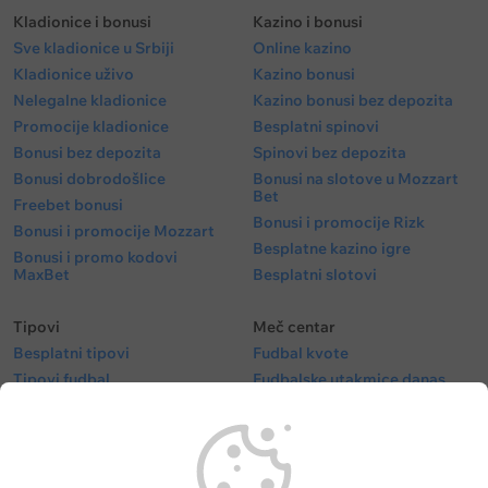
Kladionice i bonusi
Kazino i bonusi
Sve kladionice u Srbiji
Online kazino
Kladionice uživo
Kazino bonusi
Nelegalne kladionice
Kazino bonusi bez depozita
Promocije kladionice
Besplatni spinovi
Bonusi bez depozita
Spinovi bez depozita
Bonusi dobrodošlice
Bonusi na slotove u Mozzart
Bet
Freebet bonusi
Bonusi i promocije Rizk
Bonusi i promocije Mozzart
Besplatne kazino igre
Bonusi i promo kodovi
MaxBet
Besplatni slotovi
Tipovi
Meč centar
Besplatni tipovi
Fudbal kvote
Tipovi fudbal
Fudbalske utakmice danas
Tipovi košarka
Superliga Srbije
Tenis tipovi
Liga Šampiona
Evroliga tipovi
Liga Evrope
NBA tipovi
Liga Konferencija