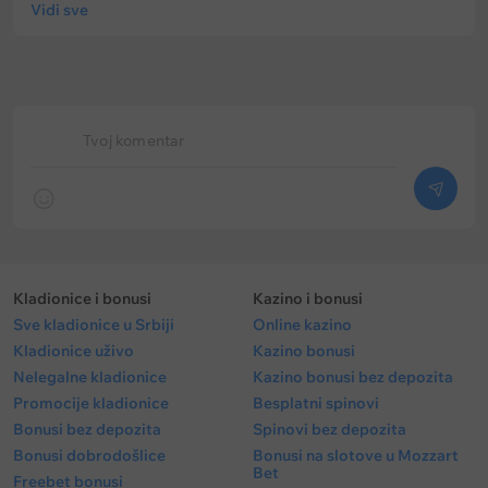
Vidi sve
Tvoj komentar
Kladionice i bonusi
Kazino i bonusi
Sve kladionice u Srbiji
Online kazino
Kladionice uživo
Kazino bonusi
Nelegalne kladionice
Kazino bonusi bez depozita
Promocije kladionice
Besplatni spinovi
Bonusi bez depozita
Spinovi bez depozita
Bonusi dobrodošlice
Bonusi na slotove u Mozzart
Bet
Freebet bonusi