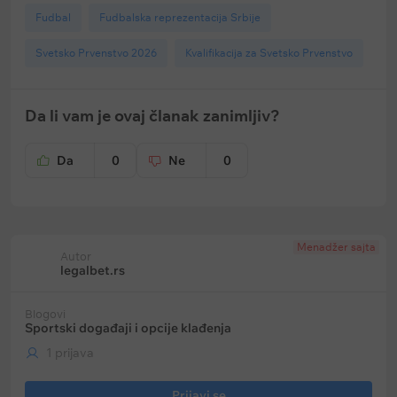
Fudbal
Fudbalska reprezentacija Srbije
Svetsko Prvenstvo 2026
Kvalifikacija za Svetsko Prvenstvo
Da li vam je ovaj članak zanimljiv?
Da
0
Ne
0
Menadžer sajta
Autor
legalbet.rs
Blogovi
Sportski događaji i opcije klađenja
1 prijava
Prijavi se