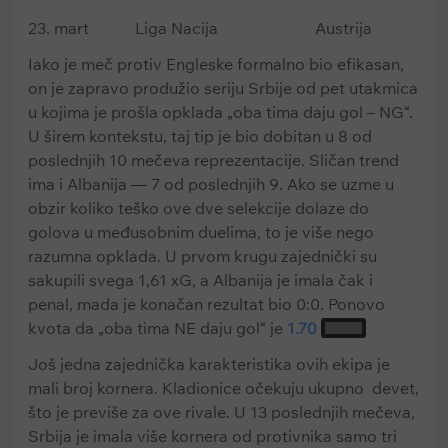
23. mart
Liga Nacija
Austrija
Iako je meč protiv Engleske formalno bio efikasan,
on je zapravo produžio seriju Srbije od pet utakmica
u kojima je prošla opklada „oba tima daju gol – NG“.
U širem kontekstu, taj tip je bio dobitan u 8 od
poslednjih 10 mečeva reprezentacije. Sličan trend
ima i Albanija — 7 od poslednjih 9. Ako se uzme u
obzir koliko teško ove dve selekcije dolaze do
golova u međusobnim duelima, to je više nego
razumna opklada. U prvom krugu zajednički su
sakupili svega 1,61 xG, a Albanija je imala čak i
penal, mada je konačan rezultat bio 0:0. Ponovo
kvota da „oba tima NE daju gol“ je
1.70
Još jedna zajednička karakteristika ovih ekipa je
mali broj kornera. Kladionice očekuju ukupno devet,
što je previše za ove rivale. U 13 poslednjih mečeva,
Srbija je imala više kornera od protivnika samo tri