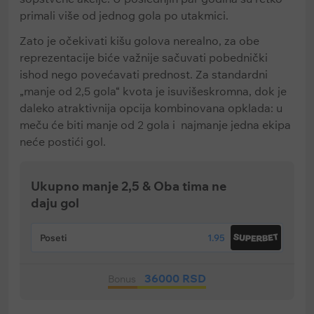
primali više od jednog gola po utakmici.
Zato je očekivati kišu golova nerealno, za obe
reprezentacije biće važnije sačuvati pobednički
ishod nego povećavati prednost. Za standardni
„manje od 2,5 gola“ kvota je isuvišeskromna, dok je
daleko atraktivnija opcija kombinovana opklada: u
meču će biti manje od 2 gola i najmanje jedna ekipa
neće postići gol.
Ukupno manje 2,5 & Oba tima ne
daju gol
Poseti
1.95
36000 RSD
Bonus