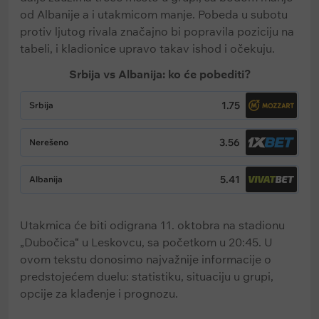
od Albanije a i utakmicom manje. Pobedа u subotu
protiv ljutog rivala značajno bi popravila poziciju na
tabeli, i kladionice upravo takav ishod i očekuju.
Srbija vs Albanija: ko će pobediti?
1.75
Srbija
3.56
Nerešeno
5.41
Albanija
Utakmica će biti odigrana 11. oktobra na stadionu
„Dubočica“ u Leskovcu, sa početkom u 20:45. U
ovom tekstu donosimo najvažnije informacije o
predstojećem duelu: statistiku, situaciju u grupi,
opcije za klađenje i prognozu.