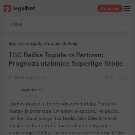
Prijavi se
Fudbal
Sportski događaji i opcije klađenja
TSC Bačka Topola vs Partizan:
Prognoza utakmice Superlige Srbije
17 oktobra 2025 14:51
0
0
legalbet.rs
O autoru
Uprkos porazu u beogradskom derbiju, Partizan
nastavlja poteru za Crvenom zvezdom. Na papiru,
razlika iznosi svega dva boda, iako lider ima meč
manje. Uz to, crno-belima sledi vrlo neugodno
gostovanje: Bačka Topola ove sezone veoma teško