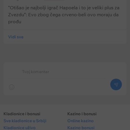
“Otišao je najbolji igrač Hapoela i to je veliki plus za
Zvezdu“: Evo zbog čega crveno-beli ovo moraju da
prođu
Vidi sve
Tvoj komentar
Kladionice i bonusi
Kazino i bonusi
Sve kladionice u Srbiji
Online kazino
Kladionice uživo
Kazino bonusi