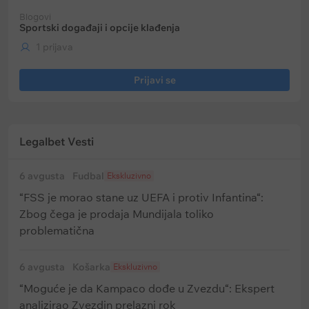
Blogovi
Sportski događaji i opcije klađenja
1 prijava
Prijavi se
Legalbet Vesti
6 avgusta
Fudbal
Ekskluzivno
“FSS je morao stane uz UEFA i protiv Infantina“:
Zbog čega je prodaja Mundijala toliko
problematična
6 avgusta
Košarka
Ekskluzivno
“Moguće je da Kampaco dođe u Zvezdu“: Ekspert
analizirao Zvezdin prelazni rok