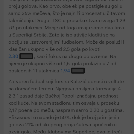
broju golova. Kao prvo, obe ekipe postigle su gol u
samo 36% mečeva, što je najniži procenat u čitavom
takmičenju. Drugo, TSC u proseku stvara svega 1,29
xG po utakmici. Manje od toga imaju samo dva tima
u Superligi Srbije. Zato je isplativije kladiti se na
opciju sa „zatvorenijim“ fudbalom. Može da posluži i
klasičan ukupno više od 2,5 gola po kvoti
2.30
, kao i fokus na drugo poluvreme. Na
njemu je ukupno više od 1,5 gola prolazio u 7 od
poslednjih 11 utakmica
1.94
Zatvoren fudbal koji forsira Kalezić donosi rezultate
na domaćem terenu. Njegova omiljena formacija 4-
2-3-1 zasad daje Bačkoj Topoli značajnu prednost
kod kuće. Na svom stadionu tim osvaja u proseku
2,17 poena po meču, naspram samo 0,20 u gostima.
Efikasnost u napadu je 50%, dok je broj primljenih
golova 21% od ukupnog broja šuteva upućenih u
okvir gola. Među klubovima Superlige, ovo je treći