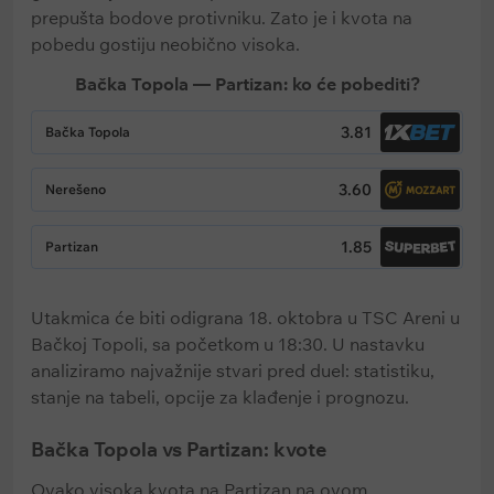
prepušta bodove protivniku. Zato je i kvota na
pobedu gostiju neobično visoka.
Bačka Topola — Partizan: ko će pobediti?
3.81
Bačka Topola
3.60
Nerešeno
1.85
Partizan
Utakmica će biti odigrana 18. oktobra u TSC Areni u
Bačkoj Topoli, sa početkom u 18:30. U nastavku
analiziramo najvažnije stvari pred duel: statistiku,
stanje na tabeli, opcije za klađenje i prognozu.
Bačka Topola vs Partizan: kvote
Ovako visoka kvota na Partizan na ovom