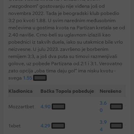
„nezgodnom“ gostovanju nije viđena još od
novembra 2022. Tada je beogradski klub pobedio
3:2 po kvoti 1.88. U svim narednim međusobnim
mečevima u gostima kvota na Partizan kretala se od
2.40 naviše. Crno-beli su uglavnom izlazili kao
pobednici iz takvih duela, iako su utakmice bile vrlo
neizvesne. U julu 2023. završeno je borbenim
remijem 3:3, a još dva puta su timovi razmenjivali
golove, uz pobede Partizana od 2:1 i 3:1. Verovatno
zato opcija „oba tima daju gol“ ima nisku kvotu -
svega
1.55
Kladionica
Bačka Topola pobeđuje
Nerešeno
Pa
3.6
Mozzartbet
4.90
1.75
0
3.9
1xbet
4.29
1.6
4