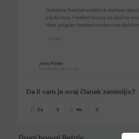
Dobijena freebet sredstva možete iskori
kladionice. Freebet bonus se obično mora 
tiket odigran freebet sredstvima dobitan
FREEBET
Janis Plisko
Top ekspert za bonuse
Da li vam je ovaj članak zanimljiv?
Da
0
Ne
0
Drugi bonusi Betole