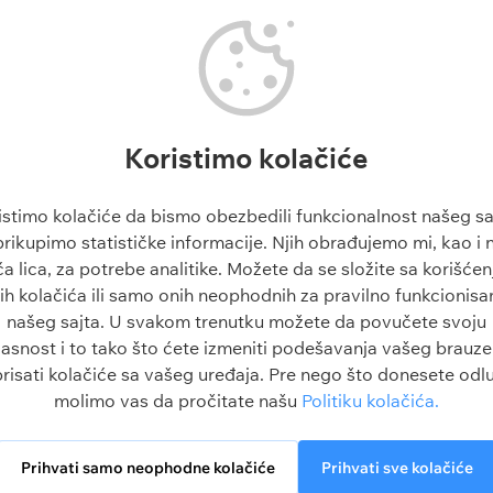
Koristimo kolačiće
istimo kolačiće da bismo obezbedili funkcionalnost našeg saj
prikupimo statističke informacije. Njih obrađujemo mi, kao i 
ća lica, za potrebe analitike. Možete da se složite sa korišće
et
Keš bonus
ih kolačića ili samo onih neophodnih za pravilno funkcionisa
našeg sajta. U svakom trenutku možete da povučete svoju
oluvreme duže traje za
Betole: Bonus do 350% na eks
asnost i to tako što ćete izmeniti podešavanja vašeg brauzer
na 2+ gola
brisati kolačiće sa vašeg uređaja. Pre nego što donesete odlu
molimo vas da pročitate našu
Politiku kolačića.
Uzmi bonus
Uzmi bonus
 vremenskog ograničenja
Ističe:
bez vremenskog ograničenj
Prihvati samo neophodne kolačiće
Prihvati sve kolačiće