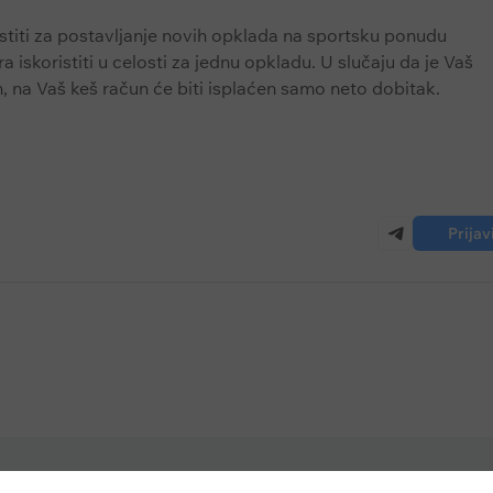
stiti za postavljanje novih opklada na sportsku ponudu
iskoristiti u celosti za jednu opkladu. U slučaju da je Vaš
, na Vaš keš račun će biti isplaćen samo neto dobitak.
Prijav