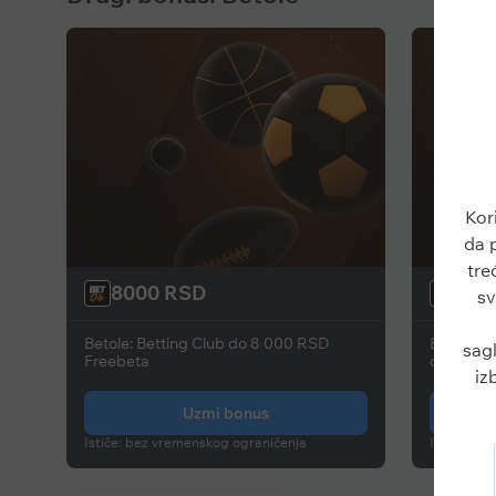
Kor
da 
tre
8000 RSD
Freeb
sv
Betole: Betting Club do 8 000 RSD
Betole: P
sagl
Freebeta
opklade 
iz
Uzmi bonus
Ističe:
bez vremenskog ograničenja
Ističe:
bez