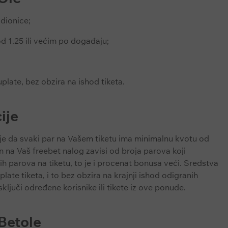
adionice;
d 1.25 ili većim po događaju;
late, bez obzira na ishod tiketa.
ije
 je da svaki par na Vašem tiketu ima minimalnu kvotu od
n na Vaš freebet nalog zavisi od broja parova koji
ih parova na tiketu, to je i procenat bonusa veći. Sredstva
ate tiketa, i to bez obzira na krajnji ishod odigranih
ljuči određene korisnike ili tikete iz ove ponude.
 Betole