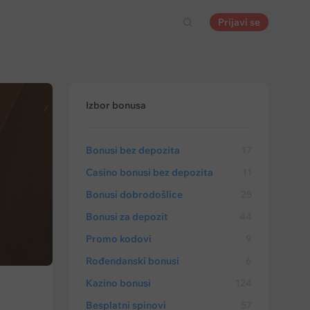
Prijavi se
Izbor bonusa
Bonusi bez depozita
17
Casino bonusi bez depozita
11
Bonusi dobrodošlice
25
Bonusi za depozit
44
Promo kodovi
9
Rođendanski bonusi
6
Kazino bonusi
124
Besplatni spinovi
57