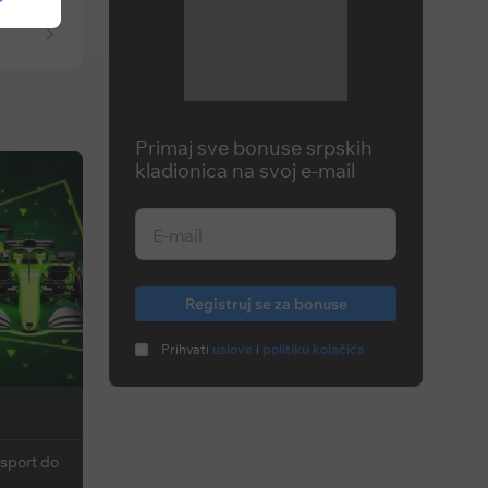
Primaj sve bonuse srpskih
kladionica na svoj e-mail
E-mail
Registruj se za bonuse
Prihvati
uslove
i
politiku kolačića
sport do