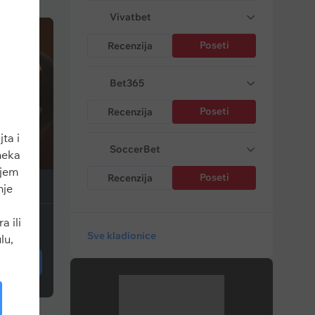
Vivatbet
Poseti
Recenzija
Bet365
Poseti
Recenzija
ta i
SoccerBet
neka
njem
Poseti
Recenzija
nje
pres
a ili
Sve kladionice
lu,
a