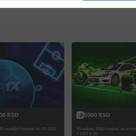
00 RSD
5000 RSD
% nedeljni freebet do 30 000
Vivatbet: 50% freebet za moto
5 000 RSD