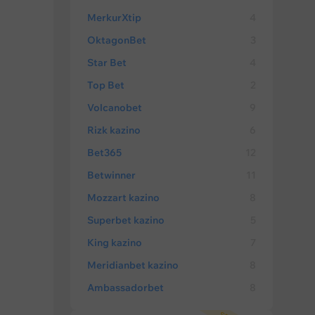
MerkurXtip
4
OktagonBet
3
Star Bet
4
Top Bet
2
Volcanobet
9
Rizk kazino
6
Bet365
12
Betwinner
11
Mozzart kazino
8
Superbet kazino
5
King kazino
7
Meridianbet kazino
8
Ambassadorbet
8