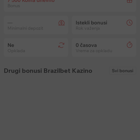
Bonus
—
Istekli bonusi
Minimalni depozit
Rok važenja
Ne
0 časova
Opklada
Vreme za opkladu
Drugi bonusi Brazilbet Kazino
Svi bonusi