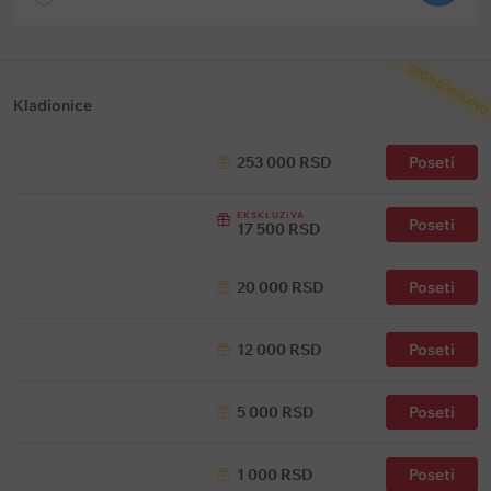
SPONZORISANO
Kladionice
253 000 RSD
Poseti
EKSKLUZIVA
Poseti
17 500 RSD
20 000 RSD
Poseti
12 000 RSD
Poseti
5 000 RSD
Poseti
1 000 RSD
Poseti