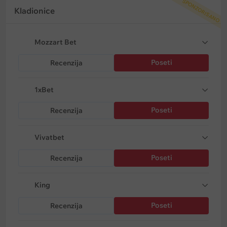
SPONZORISANO
Kladionice
Mozzart Bet
Poseti
Recenzija
1xBet
Poseti
Recenzija
Vivatbet
Poseti
Recenzija
King
Poseti
Recenzija