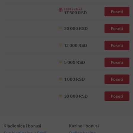
EKSKLUZIVA
Poseti
17 500 RSD
20 000 RSD
Poseti
12 000 RSD
Poseti
5 000 RSD
Poseti
1 000 RSD
Poseti
30 000 RSD
Poseti
Kladionice i bonusi
Kazino i bonusi
Sve kladionice u Srbiji
Online kazino