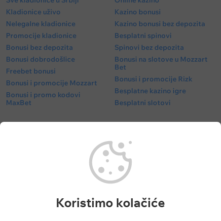
Kladionice uživo
Kazino bonusi
Nelegalne kladionice
Kazino bonusi bez depozita
Promocije kladionice
Besplatni spinovi
Bonusi bez depozita
Spinovi bez depozita
Bonusi dobrodošlice
Bonusi na slotove u Mozzart
Bet
Freebet bonusi
Bonusi i promocije Rizk
Bonusi i promocije Mozzart
Besplatne kazino igre
Bonusi i promo kodovi
MaxBet
Besplatni slotovi
Tipovi
Meč centar
Besplatni tipovi
Fudbal kvote
Tipovi fudbal
Fudbalske utakmice danas
Tipovi košarka
Superliga Srbije
Tenis tipovi
Liga Šampiona
Evroliga tipovi
Liga Evrope
NBA tipovi
Liga Konferencija
Koristimo kolačiće
Liga Šampiona tipovi
Engleska Premijer Liga
Liga Evrope tipovi
La Liga