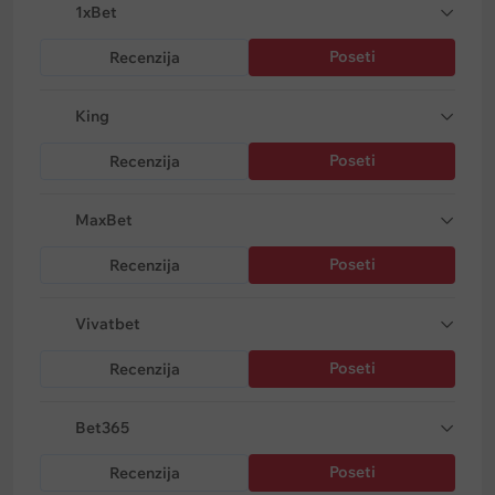
1xBet
Poseti
Recenzija
King
Poseti
Recenzija
MaxBet
Poseti
Recenzija
Vivatbet
Poseti
Recenzija
Bet365
Poseti
Recenzija