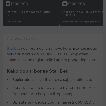
1000 RSD
5000 RSD
Starbet: 20% Freebet na gubitne
Star Bet: Triple Bonus izazov do
tikete
000 RSD
Ističe:
u
23 dani
Ističe:
bez vremenskog ograničenja
2026-06-04 09:16
Starbet
nudi promociju za nove korisnike koji mogu
ostvariti bonus do 9 000 RSD i 100 besplatnih
spinova nakon registracije i uplate prvog depozita.
Kako dobiti bonus Star Bet
Registrujte se i verifikujte na sajtu kladionice;
Potvrdite broj telefona da aktivirate 1 000 RSD
freebeta i 100 besplatnih spinova;
Uplatite prvi depozit od najmanje 2 000 RSD u