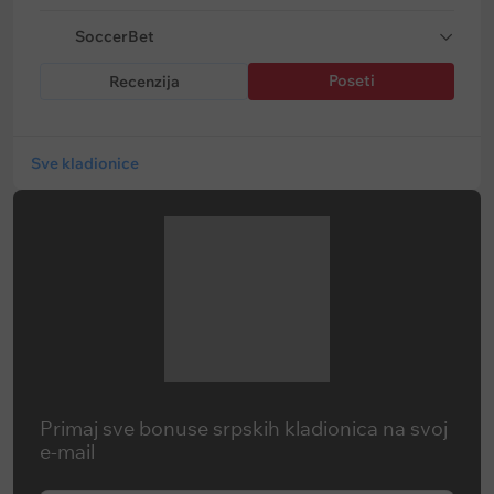
SoccerBet
Poseti
Recenzija
Sve kladionice
Primaj sve bonuse srpskih kladionica na svoj
e-mail