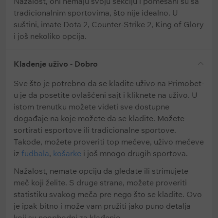
Nažalost, oni nemaju svoju sekciju i pomešani su sa
tradicionalnim sportovima, što nije idealno. U
suštini, imate Dota 2, Counter-Strike 2, King of Glory
i još nekoliko opcija.
Klađenje uživo - Dobro
Sve što je potrebno da se kladite uživo na Primobet-
u je da posetite ovlašćeni sajt i kliknete na uživo. U
istom trenutku možete videti sve dostupne
događaje na koje možete da se kladite. Možete
sortirati esportove ili tradicionalne sportove.
Takođe, možete proveriti top mečeve, uživo mečeve
iz
fudbala
,
košarke
i još mnogo drugih sportova.
Nažalost, nemate opciju da gledate ili strimujete
meč koji želite. S druge strane, možete proveriti
statistiku svakog meča pre nego što se kladite. Ovo
je ipak bitno i može vam pružiti jako puno detalja
koji su neophodni za klađenje.