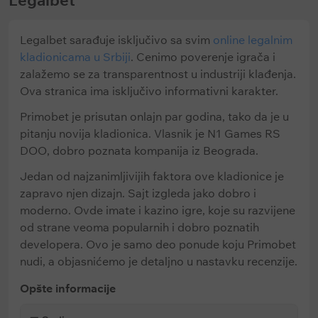
Legalbet
Legalbet sarađuje isključivo sa svim
online legalnim
kladionicama u Srbiji
. Cenimo poverenje igrača i
zalažemo se za transparentnost u industriji klađenja.
Ova stranica ima isključivo informativni karakter.
Primobet je prisutan onlajn par godina, tako da je u
pitanju novija kladionica. Vlasnik je N1 Games RS
DOO, dobro poznata kompanija iz Beograda.
Jedan od najzanimljivijih faktora ove kladionice je
zapravo njen dizajn. Sajt izgleda jako dobro i
moderno. Ovde imate i kazino igre, koje su razvijene
od strane veoma popularnih i dobro poznatih
developera. Ovo je samo deo ponude koju Primobet
nudi, a objasnićemo je detaljno u nastavku recenzije.
Opšte informacije