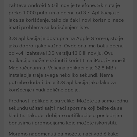
zahteva Android 6.0 ili novije telefone. Skinuta je
preko 1.000 puta i ima ocenu od 3.7. Aplikacija je
laka za korišćenje, tako da čak i novi korisnici neće
imati problema sa korišćenjem iste.
iOS aplikacija je dostupna na Apple Store-u, što je
jako dobro i jako važno. Ovde ona ima bolju ocenu
od 4.4 i zahteva iOS verziju 13.0 ili noviju. Ovu
aplikaciju možete skinuti i koristiti na iPad, iPhone ili
Mac računarima. Velicina aplikacije je 32.8 MB i
instalacija traje svega nekoliko sekundi. Nema
potrebe dodati da je iOS aplikacija jako laka za
korišćenje i nudi odlične opcije.
Prednosti aplikacije su velike. Možete za samo jednu
sekundu učitati sajt i naći sport na koji želite da se
kladite. Takođe, dobijate notifikacije o poslednjim
bonusima i promocijama koje možete iskoristiti.
Moramo napomenuti da možete naći vodič kako