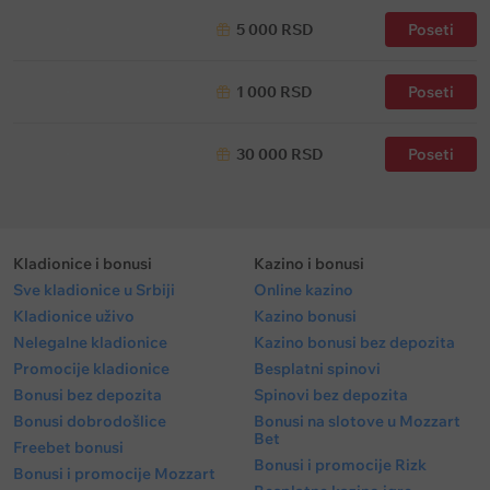
5 000 RSD
Poseti
1 000 RSD
Poseti
30 000 RSD
Poseti
Kladionice i bonusi
Kazino i bonusi
Sve kladionice u Srbiji
Online kazino
Kladionice uživo
Kazino bonusi
Nelegalne kladionice
Kazino bonusi bez depozita
Promocije kladionice
Besplatni spinovi
Bonusi bez depozita
Spinovi bez depozita
Bonusi dobrodošlice
Bonusi na slotove u Mozzart
Bet
Freebet bonusi
Bonusi i promocije Rizk
Bonusi i promocije Mozzart