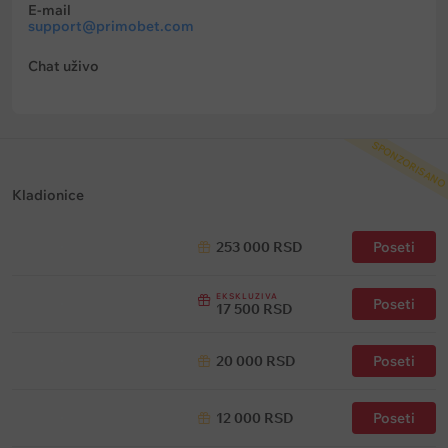
E-mail
support@primobet.com
Chat uživo
SPONZORISANO
Kladionice
253 000 RSD
Poseti
EKSKLUZIVA
Poseti
17 500 RSD
20 000 RSD
Poseti
12 000 RSD
Poseti