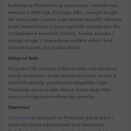
Košarka na Primobet-u je raznovrsna i možete naći
mečeve iz NBA lige, Evrolige, BBL i mnogih drugih.
Na vrhu imate i turnire koje možete istražiti. Ukratko,
ovde imate turnire iz puno različitih zemalja kao što
su Sjedinjene Američke Države, Turska, Danska i
mnoge druge. U zagradama možete videti i broj
aktivnih turnira, što je jako dobro.
Hokej na ledu
Sa preko 170 mečeva, hokej na ledu nudi mnoštvo
opcija za igrače. I ovde možete proveriti turnire iz
različitih zemalja, predstojeće događaje i lige.
Poslednja opcija je jako dobra. Imate dugu listu
skoro svih liga koje možete da zamislite.
Esportovi
Esportovi
su dostupni na Primobet, što je bitno i
može biti jedna od prednosti ove kladionice.