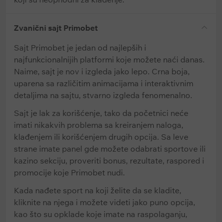
Zvanični sajt Primobet
Sajt Primobet je jedan od najlepših i
najfunkcionalnijih platformi koje možete naći danas.
Naime, sajt je nov i izgleda jako lepo. Crna boja,
uparena sa različitim animacijama i interaktivnim
detaljima na sajtu, stvarno izgleda fenomenalno.
Sajt je lak za korišćenje, tako da početnici neće
imati nikakvih problema sa kreiranjem naloga,
klađenjem ili korišćenjem drugih opcija. Sa leve
strane imate panel gde možete odabrati sportove ili
kazino sekciju, proveriti bonus, rezultate, raspored i
promocije koje Primobet nudi.
Kada nađete sport na koji želite da se kladite,
kliknite na njega i možete videti jako puno opcija,
kao što su opklade koje imate na raspolaganju,