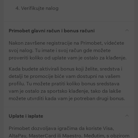
Verifikujte nalog
Primobet glavni račun i bonus računi
Nakon završene registracije na Primobet, videćete
svoj nalog. Tu imate i svoj račun gde možete
proveriti koliko od uplate vam je ostalo za klađenje.
Kada budete aktivirali bonus koji želite, sredstva i
detalji te promocije biće vam dostupni na vašem
profilu. Tu možete pratiti koliko bonus sredstava
vam je ostalo za sportsko klađenje, tako da lakše
možete utvrditi kada vam je potreban drugi bonus.
Uplate i isplate
Primobet dozvoljava igračima da koriste Visa,
AltaPay, MasterCard ili Maestro. Međutim, s obzirom