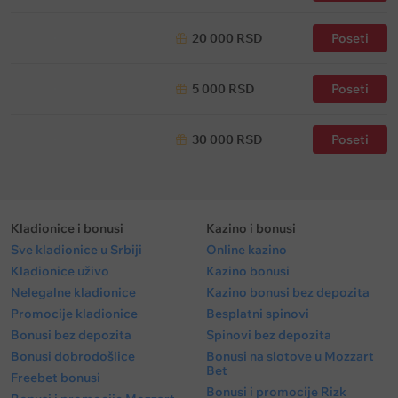
20 000 RSD
Poseti
5 000 RSD
Poseti
30 000 RSD
Poseti
Kladionice i bonusi
Kazino i bonusi
Sve kladionice u Srbiji
Online kazino
Kladionice uživo
Kazino bonusi
Nelegalne kladionice
Kazino bonusi bez depozita
Promocije kladionice
Besplatni spinovi
Bonusi bez depozita
Spinovi bez depozita
Bonusi dobrodošlice
Bonusi na slotove u Mozzart
Bet
Freebet bonusi
Bonusi i promocije Rizk