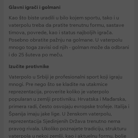
Glavni igrači i golmani
Kao što biste uradili u bilo kojem sportu, tako i u
vaterpolu treba da pratite trenutnu formu, sastave
timova, povrede, kao i status najboljih igrača.
Posebno obratite pažnju na golmane. U vaterpolu
mnogo toga zavisi od njih - golman može da odbrani
i do 25 šuteva po meču.
Izučite protivnike
Vaterpolo u Srbiji je profesionalni sport koji igraju
mnogi. Pre nego što se kladite na utakmice
reprezentacija, proverite koliko je vaterpolo
popularan u zemlji protivniku. Hrvatska i Mađarska,
primera radi, često osvojaju evropske trofeje. Italija i
Španija imaju jake lige. U ženskom vaterpolu,
reprezentacija Sjedinjenih Država trenutno nema
pravog rivala. Ukoliko poznajete tradiciju, strukturu
vaterpola u nekoj zemlji, kao i aktuelnu formu, bolje