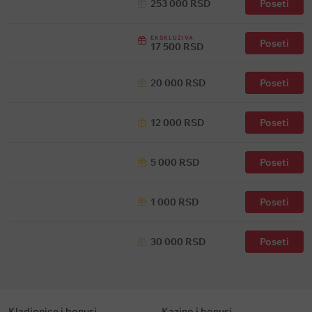
253 000 RSD
Poseti
EKSKLUZIVA
Poseti
17 500 RSD
20 000 RSD
Poseti
12 000 RSD
Poseti
5 000 RSD
Poseti
1 000 RSD
Poseti
30 000 RSD
Poseti
Kladionice i bonusi
Kazino i bonusi