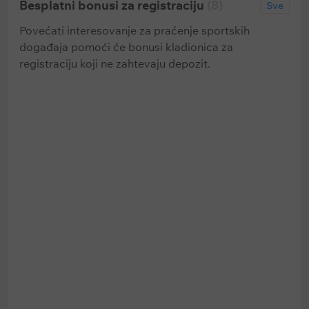
Besplatni bonusi za registraciju
(8)
Sve
Povećati interesovanje za praćenje sportskih
događaja pomoći će bonusi kladionica za
registraciju koji ne zahtevaju depozit.
253000 RSD
1000000 RSD
Mozzart Bet: Bonus dobrodošlice
Superbet: Nagrada do 3%
250 000 RSD + 3 000 RSD bez
prometa za Supertipstere
depozita
Ističe:
bez vremenskog ograničenja
Ističe:
bez vremenskog ograničenja