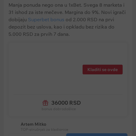
Manja ponuda nego ona u 1xBet. Svega 8 marketa i
31 ishod za iste mečeve. Margina do 9%. Novi igrači
dobijaju
Superbet bonus
od 2.000 RSD na prvi
depozit bez uslova, kao i opkladu bez rizika do
5.000 RSD za prvih 7 dana.
Kladiti se ovde
36000 RSD
bonus dobrodošlice
Artem Mitko
TOP-stručnjak za kladionice