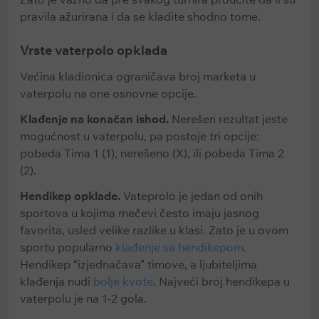
pravila ažurirana i da se kladite shodno tome.
Vrste vaterpolo opklada
Većina kladionica ograničava broj marketa u
vaterpolu na one osnovne opcije.
Klađenje na konačan ishod.
Nerešen rezultat jeste
mogućnost u vaterpolu, pa postoje tri opcije:
pobeda Tima 1 (1), nerešeno (X), ili pobeda Tima 2
(2).
Hendikep opklade.
Vateprolo je jedan od onih
sportova u kojima mečevi često imaju jasnog
favorita, usled velike razlike u klasi. Zato je u ovom
sportu popularno
klađenje sa hendikepom
.
Hendikep “izjednačava” timove, a ljubiteljima
klađenja nudi
bolje kvote
. Najveći broj hendikepa u
vaterpolu je na 1-2 gola.