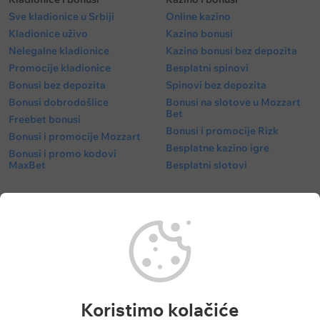
Sve kladionice u Srbiji
Online kazino
Kladionice uživo
Kazino bonusi
Nelegalne kladionice
Kazino bonusi bez depozita
Promocije kladionice
Besplatni spinovi
Bonusi bez depozita
Spinovi bez depozita
Bonusi dobrodošlice
Bonusi na slotove u Mozzart
Bet
Freebet bonusi
Bonusi i promocije Rizk
Bonusi i promocije Mozzart
Besplatne kazino igre
Bonusi i promo kodovi
MaxBet
Besplatni slotovi
Tipovi
Meč centar
Besplatni tipovi
Fudbal kvote
Tipovi fudbal
Fudbalske utakmice danas
Tipovi košarka
Superliga Srbije
Tenis tipovi
Liga Šampiona
Evroliga tipovi
Liga Evrope
NBA tipovi
Liga Konferencija
Koristimo kolačiće
Liga Šampiona tipovi
Engleska Premijer Liga