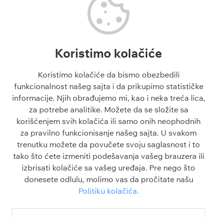
Tipovi fudbal
Fudbalske utakmice danas
Tipovi košarka
Superliga Srbije
Tenis tipovi
Liga Šampiona
Evroliga tipovi
Liga Evrope
NBA tipovi
Liga Konferencija
Koristimo kolačiće
Liga Šampiona tipovi
Engleska Premijer Liga
Liga Evrope tipovi
La Liga
Koristimo kolačiće da bismo obezbedili
Tiket dana
funkcionalnost našeg sajta i da prikupimo statističke
Besplatni tipovi 1x2
informacije. Njih obrađujemo mi, kao i neka treća lica,
za potrebe analitike. Možete da se složite sa
Članci
O sajtu
korišćenjem svih kolačića ili samo onih neophodnih
Blogovi
O nama
za pravilno funkcionisanje našeg sajta. U svakom
Škola klađenja
Kontakt
trenutku možete da povučete svoju saglasnost i to
Kazino škola
Odgovorno igranje
tako što ćete izmeniti podešavanja vašeg brauzera ili
Sve o sportu
Politika privatnosti
izbrisati kolačiće sa vašeg uređaja. Pre nego što
FAQ
Uslovi korišćenja
donesete odlulu, molimo vas da pročitate našu
Politika kolačića
Politiku kolačića.
Srbija