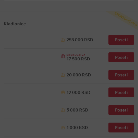
SPONZORISANO
Kladionice
253 000 RSD
Poseti
EKSKLUZIVA
Poseti
17 500 RSD
20 000 RSD
Poseti
12 000 RSD
Poseti
5 000 RSD
Poseti
1 000 RSD
Poseti