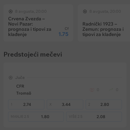
8 avgusta, 20:00
8 avgusta, 20:00
Crvena Zvezda –
Novi Pazar:
Radnički 1923 –
prognoza i tipovi za
Zemun: prognoza i
Cf
1.75
klađenje
tipovi za klađenje
Predstojeći mečevi
Juče
CFR
0
0
Tromsö
2.74
3.44
2.80
1
X
2
1.80
2.08
MANJE
2.5
VIŠE
2.5