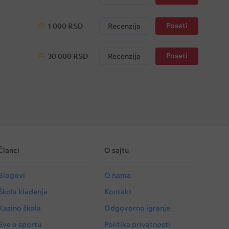
Poseti
1 000 RSD
Recenzija
Poseti
30 000 RSD
Recenzija
Članci
O sajtu
Blogovi
O nama
Škola klađenja
Kontakt
Kazino škola
Odgovorno igranje
Sve o sportu
Politika privatnosti