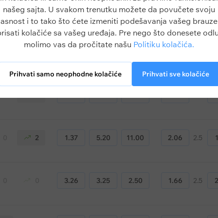
našeg sajta. U svakom trenutku možete da povučete svoju
asnost i to tako što ćete izmeniti podešavanja vašeg brauzer
brisati kolačiće sa vašeg uređaja. Pre nego što donesete odlu
molimo vas da pročitate našu
Politiku kolačića.
1
X
2
Manje
V
Prihvati samo neophodne kolačiće
Prihvati sve kolačiće
0
2
1.13
10.50
24.00
3.62
2.5
1
0
2
1.37
5.20
11.00
2.06
2.5
0
0
3.26
3.25
2.50
1.66
2.5
2