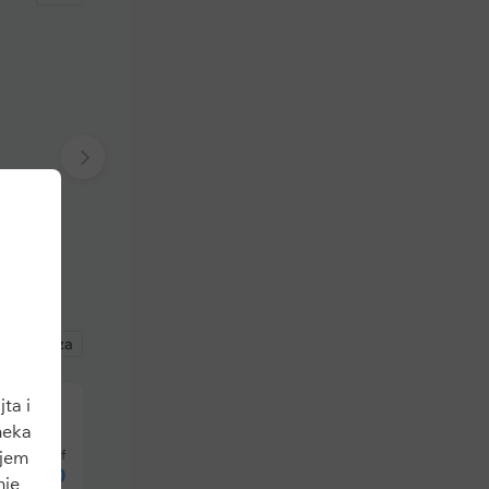
50 Freebetova x 
50 besplat
200 RSD
spinova
Mozzart Bet: Dnevni Freebet Fond 35
Bet365: Do 50 bes
600 RSD na Aviatoru
svake nedelje
Uzmi bonus
Uzm
Ističe:
u
24 dani
Ističe:
u
30 dani
 prognoza
ta i
neka
njem
Cf
2.70
nje