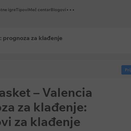
…
tne igre
Tipovi
Meč centar
Blogovi
: prognoza za klađenje
Pri
asket – Valencia
za za klađenje:
vi za klađenje