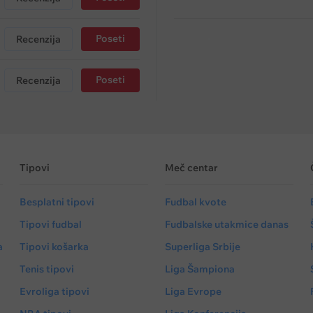
Poseti
Recenzija
Poseti
Recenzija
Tipovi
Meč centar
Besplatni tipovi
Fudbal kvote
Tipovi fudbal
Fudbalske utakmice danas
a
Tipovi košarka
Superliga Srbije
Tenis tipovi
Liga Šampiona
Evroliga tipovi
Liga Evrope