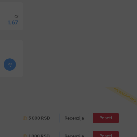
Cf
1.67
SPONZORISANO
Poseti
5 000 RSD
Recenzija
Poseti
1 000 RSD
Recenzija