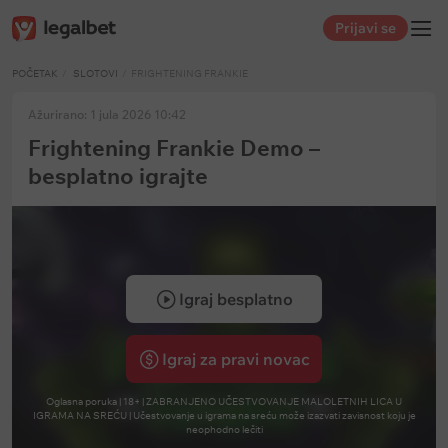
Prijavi se
POČETAK
SLOTOVI
FRIGHTENING FRANKIE
Ažurirano: 1 jula 2026 10:42
Frightening Frankie Demo –
besplatno igrajte
Igraj besplatno
Igraj za pravi novac
Oglasna poruka | 18+ | ZABRANJENO UČESTVOVANJE MALOLETNIH LICA U
IGRAMA NA SREĆU | Učestvovanje u igrama na sreću može izazvati zavisnost koju je
neophodno lečiti