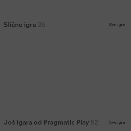
Ističe:
u
145 dani
Ističe:
bez vremenskog ograničenja
Slične igre
26
Sve igre
Big Bass Splash 1000
Pandemic Rising
Pragmatic Play
Pragmatic Play
Još igara od Pragmatic Play
52
Sve igre