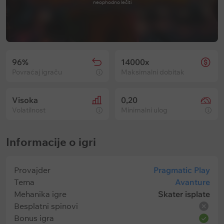
neophodno lečiti
96%
14000x
Povraćaj igraču
Maksimalni dobitak
Visoka
0,20
Volatilnost
Minimalni ulog
Informacije o igri
Provajder
Pragmatic Play
Tema
Avanture
Mehanika igre
Skater isplate
Besplatni spinovi
Bonus igra