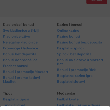
Kladionice i bonusi
Kazino i bonusi
Sve kladionice u Srbiji
Online kazino
Kladionice uživo
Kazino bonusi
Nelegalne kladionice
Kazino bonusi bez depozita
Promocije kladionice
Besplatni spinovi
Bonusi bez depozita
Spinovi bez depozita
Bonusi dobrodošlice
Bonusi na slotove u Mozzart
Bet
Freebet bonusi
Bonusi i promocije Rizk
Bonusi i promocije Mozzart
Besplatne kazino igre
Bonusi i promo kodovi
MaxBet
Besplatni slotovi
Tipovi
Meč centar
Besplatni tipovi
Fudbal kvote
Tipovi fudbal
Fudbalske utakmice danas