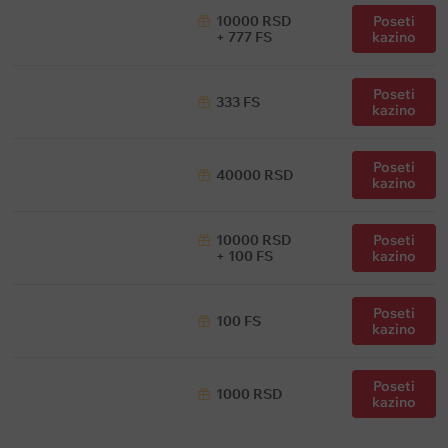
10000 RSD
Poseti
+ 777 FS
kazino
Poseti
333 FS
kazino
Poseti
40000 RSD
kazino
10000 RSD
Poseti
+ 100 FS
kazino
Poseti
100 FS
kazino
Poseti
1000 RSD
kazino