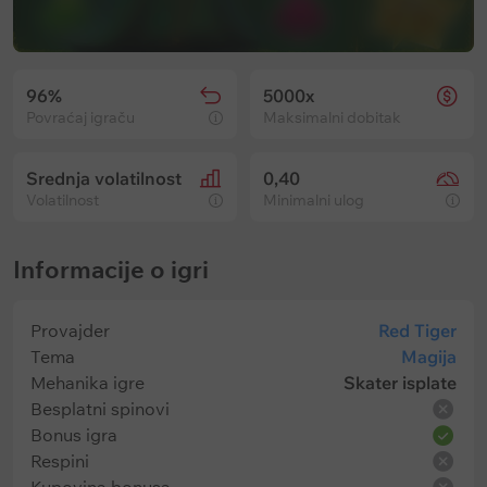
96%
5000x
Povraćaj igraču
Maksimalni dobitak
Srednja volatilnost
0,40
Volatilnost
Minimalni ulog
Informacije o igri
Provajder
Red Tiger
Tema
Magija
Mehanika igre
Skater isplate
Besplatni spinovi
Bonus igra
Respini