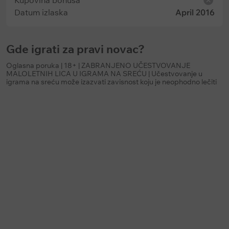
Kupovina bonusa
Datum izlaska
April 2016
Gde igrati za pravi novac?
Oglasna poruka | 18+ | ZABRANJENO UČESTVOVANJE
MALOLETNIH LICA U IGRAMA NA SREĆU | Učestvovanje u
igrama na sreću može izazvati zavisnost koju je neophodno lečiti
1000 RSD
100 spinova
Soccerbet: 1.000 RSD besplatni
Maxbet: Bonus dobrodošlice 10
spinovi
spinova