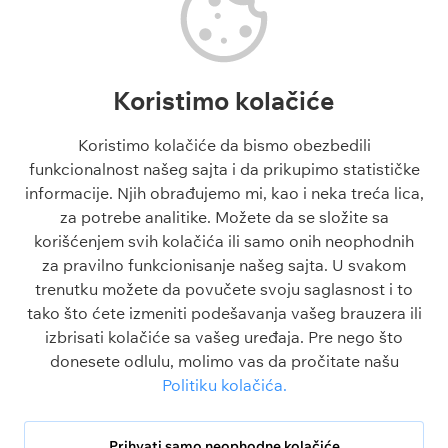
Evroliga tipovi
Liga Evrope
NBA tipovi
Liga Konferencija
Liga Šampiona tipovi
Engleska Premijer Liga
Liga Evrope tipovi
La Liga
Koristimo kolačiće
Tiket dana
Besplatni tipovi 1x2
Koristimo kolačiće da bismo obezbedili
funkcionalnost našeg sajta i da prikupimo statističke
Članci
O sajtu
informacije. Njih obrađujemo mi, kao i neka treća lica,
Blogovi
O nama
za potrebe analitike. Možete da se složite sa
Škola klađenja
Kontakt
korišćenjem svih kolačića ili samo onih neophodnih
Kazino škola
Odgovorno igranje
za pravilno funkcionisanje našeg sajta. U svakom
Sve o sportu
Politika privatnosti
trenutku možete da povučete svoju saglasnost i to
FAQ
Uslovi korišćenja
tako što ćete izmeniti podešavanja vašeg brauzera ili
Politika kolačića
izbrisati kolačiće sa vašeg uređaja. Pre nego što
donesete odlulu, molimo vas da pročitate našu
Srbija
Legalbet nije kompanija za klađenje. Celokupni sadržaj na ovom sajtu je
Politiku kolačića.
isključivo u informativne svrhe.
Prihvati samo neophodne kolačiće