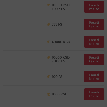
10000 RSD
Poseti
+ 777 FS
kazino
Poseti
333 FS
kazino
Poseti
40000 RSD
kazino
10000 RSD
Poseti
+ 100 FS
kazino
Poseti
100 FS
kazino
Poseti
1000 RSD
kazino