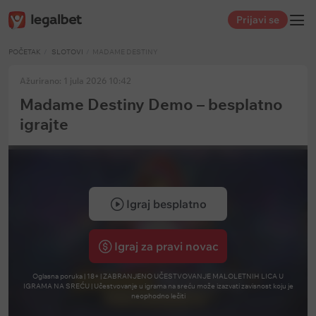
Prijavi se
POČETAK
SLOTOVI
MADAME DESTINY
Ažurirano: 1 jula 2026 10:42
Madame Destiny Demo – besplatno
igrajte
Igraj besplatno
Igraj za pravi novac
Oglasna poruka | 18+ | ZABRANJENO UČESTVOVANJE MALOLETNIH LICA U
IGRAMA NA SREĆU | Učestvovanje u igrama na sreću može izazvati zavisnost koju je
neophodno lečiti