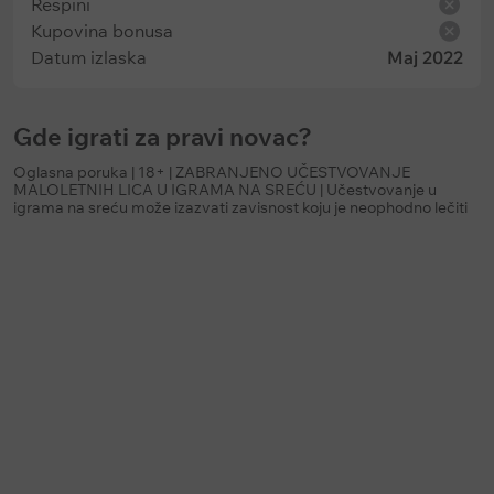
Respini
Kupovina bonusa
Datum izlaska
Maj 2022
Gde igrati za pravi novac?
Oglasna poruka | 18+ | ZABRANJENO UČESTVOVANJE
MALOLETNIH LICA U IGRAMA NA SREĆU | Učestvovanje u
igrama na sreću može izazvati zavisnost koju je neophodno lečiti
30 000 RSD + 550 FS
1000 RSD
Superbet: Bonus dobrodošlice do 30
Soccerbet: 1.000 RSD besplatni