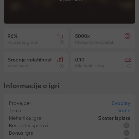
neophodno lečiti
96%
5000x
Povraćaj igraču
Maksimalni dobitak
Srednja volatilnost
0,10
Volatilnost
Minimalni ulog
Informacije o igri
Provajder
Evoplay
Tema
Voće
Mehanika igre
Skater isplate
Besplatni spinovi
Bonus igra