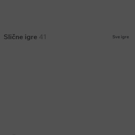
000 RSD + 550 FS
spinovi
Ističe:
u
146 dani
Ističe:
bez vremenskog ograničenja
Slične igre
41
Sve igre
House of Spins
Sweet Bonanza Super Scat
Games Global
Pragmatic Play