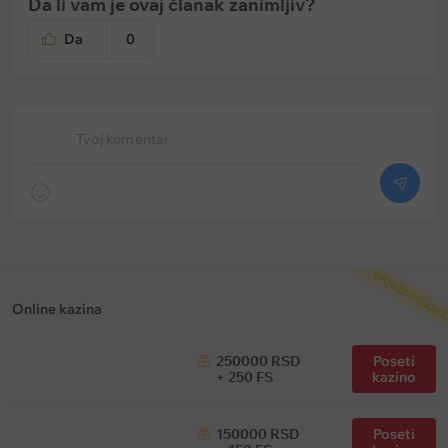
Da li vam je ovaj članak zanimljiv?
Da
0
Tvoj komentar
SPONZORISANO
Online kazina
250000 RSD
Poseti
+ 250 FS
kazino
150000 RSD
Poseti