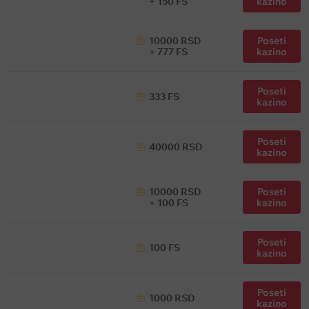
+ 150 FS
kazino
10000 RSD
Poseti
+ 777 FS
kazino
Poseti
333 FS
kazino
Poseti
40000 RSD
kazino
10000 RSD
Poseti
+ 100 FS
kazino
Poseti
100 FS
kazino
Poseti
1000 RSD
kazino