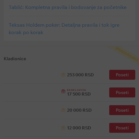
Tablić: Kompletna pravila i bodovanje za početnike
Teksas Holdem poker: Detaljna pravila i tok igre
korak po korak
SPONZORISANO
Kladionice
253 000 RSD
Poseti
EKSKLUZIVA
Poseti
17 500 RSD
20 000 RSD
Poseti
12 000 RSD
Poseti