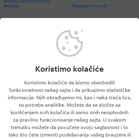
Bonusi i promo kodovi
MaxBet
Besplatni slotovi
Tipovi
Meč centar
Besplatni tipovi
Fudbal kvote
Tipovi fudbal
Fudbalske utakmice danas
Tipovi košarka
Superliga Srbije
Tenis tipovi
Liga Šampiona
Evroliga tipovi
Liga Evrope
NBA tipovi
Liga Konferencija
Koristimo kolačiće
Liga Šampiona tipovi
Engleska Premijer Liga
Liga Evrope tipovi
La Liga
Koristimo kolačiće da bismo obezbedili
Tiket dana
funkcionalnost našeg sajta i da prikupimo statističke
Besplatni tipovi 1x2
informacije. Njih obrađujemo mi, kao i neka treća lica,
za potrebe analitike. Možete da se složite sa
Članci
O sajtu
korišćenjem svih kolačića ili samo onih neophodnih
Blogovi
O nama
za pravilno funkcionisanje našeg sajta. U svakom
Škola klađenja
Kontakt
trenutku možete da povučete svoju saglasnost i to
Kazino škola
Odgovorno igranje
tako što ćete izmeniti podešavanja vašeg brauzera ili