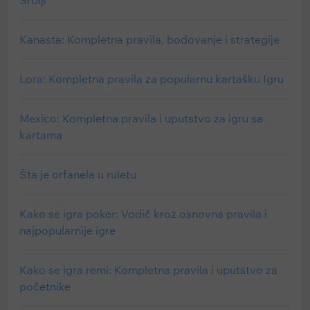
Srbiji
Kanasta: Kompletna pravila, bodovanje i strategije
Lora: Kompletna pravila za popularnu kartašku Igru
Mexico: Kompletna pravila i uputstvo za igru sa
kartama
Šta je orfanela u ruletu
Kako se igra poker: Vodič kroz osnovna pravila i
najpopularnije igre
Kako se igra remi: Kompletna pravila i uputstvo za
početnike