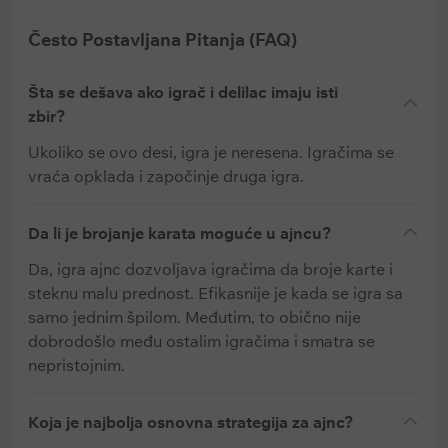
Često Postavljana Pitanja (FAQ)
Šta se dešava ako igrač i delilac imaju isti
zbir?
Ukoliko se ovo desi, igra je neresena. Igračima se
vraća opklada i započinje druga igra.
Da li je brojanje karata moguće u ajncu?
Da, igra ajnc dozvoljava igračima da broje karte i
steknu malu prednost. Efikasnije je kada se igra sa
samo jednim špilom. Međutim, to obično nije
dobrodošlo među ostalim igračima i smatra se
nepristojnim.
Koja je najbolja osnovna strategija za ajnc?