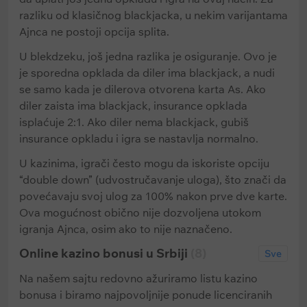
razliku od klasičnog blackjacka, u nekim varijantama
Ajnca ne postoji opcija splita.
U blekdzeku, još jedna razlika je osiguranje. Ovo je
je sporedna opklada da diler ima blackjack, a nudi
se samo kada je dilerova otvorena karta As. Ako
diler zaista ima blackjack, insurance opklada
isplaćuje 2:1. Ako diler nema blackjack, gubiš
insurance opkladu i igra se nastavlja normalno.
U kazinima, igrači često mogu da iskoriste opciju
“double down” (udvostručavanje uloga), što znači da
povećavaju svoj ulog za 100% nakon prve dve karte.
Ova mogućnost obično nije dozvoljena utokom
igranja Ajnca, osim ako to nije naznačeno.
Online kazino bonusi u Srbiji
(8)
Sve
Na našem sajtu redovno ažuriramo listu kazino
bonusa i biramo najpovoljnije ponude licenciranih