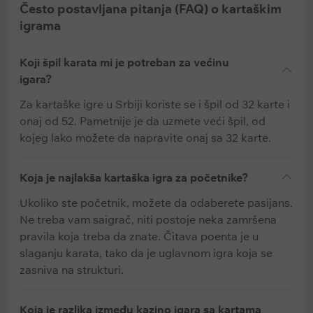
Često postavljana pitanja (FAQ) o kartaškim
igrama
Koji špil karata mi je potreban za većinu
igara?
Za kartaške igre u Srbiji koriste se i špil od 32 karte i
onaj od 52. Pametnije je da uzmete veći špil, od
kojeg lako možete da napravite onaj sa 32 karte.
Koja je najlakša kartaška igra za početnike?
Ukoliko ste početnik, možete da odaberete pasijans.
Ne treba vam saigrač, niti postoje neka zamršena
pravila koja treba da znate. Čitava poenta je u
slaganju karata, tako da je uglavnom igra koja se
zasniva na strukturi.
Koja je razlika između kazino igara sa kartama