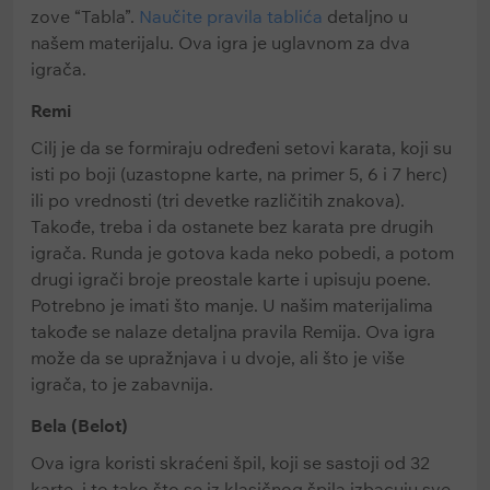
zove “Tabla”.
Naučite pravila tablića
detaljno u
našem materijalu. Ova igra je uglavnom za dva
igrača.
Remi
Cilj je da se formiraju određeni setovi karata, koji su
isti po boji (uzastopne karte, na primer 5, 6 i 7 herc)
ili po vrednosti (tri devetke različitih znakova).
Takođe, treba i da ostanete bez karata pre drugih
igrača. Runda je gotova kada neko pobedi, a potom
drugi igrači broje preostale karte i upisuju poene.
Potrebno je imati što manje. U našim materijalima
takođe se nalaze detaljna pravila Remija. Ova igra
može da se upražnjava i u dvoje, ali što je više
igrača, to je zabavnija.
Bela (Belot)
Ova igra koristi skraćeni špil, koji se sastoji od 32
karte, i to tako što se iz klasičnog špila izbacuju sve