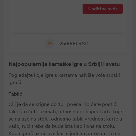
Kladiti se ovde
250000 RSD
Najpopularnije kartaške igre u Srbiji i svetu
Pogledajte koje igre s kartama najviše vole srpski
igrači.
Tablić
Cilj je da se stigne do 101 poena. To ćete postići
tako što ćete uzimati, odnosno pokupiti karte koje
se nalaze na stolu, odnosno tabli: vrednost karte u
vašoj ruci treba da bude ista kao i ona na stolu.
Kada igrač uzme sve karte jednim potezom, to se