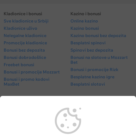
Kladionice i bonusi
Kazino i bonusi
Sve kladionice u Srbiji
Online kazino
Kladionice uživo
Kazino bonusi
Nelegalne kladionice
Kazino bonusi bez depozita
Promocije kladionice
Besplatni spinovi
Bonusi bez depozita
Spinovi bez depozita
Bonusi dobrodošlice
Bonusi na slotove u Mozzart
Bet
Freebet bonusi
Bonusi i promocije Rizk
Bonusi i promocije Mozzart
Besplatne kazino igre
Bonusi i promo kodovi
MaxBet
Besplatni slotovi
Tipovi
Meč centar
Besplatni tipovi
Fudbal kvote
Tipovi fudbal
Fudbalske utakmice danas
Tipovi košarka
Superliga Srbije
Tenis tipovi
Liga Šampiona
Evroliga tipovi
Liga Evrope