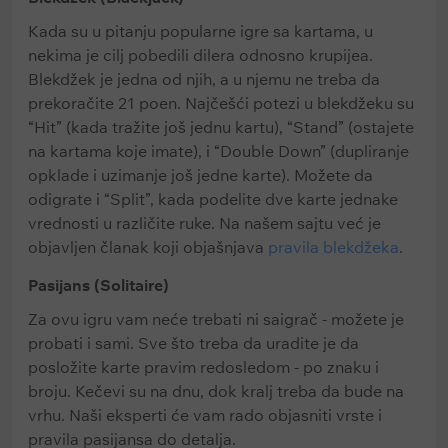
Kada su u pitanju popularne igre sa kartama, u
nekima je cilj pobedili dilera odnosno krupijea.
Blekdžek je jedna od njih, a u njemu ne treba da
prekoračite 21 poen. Najčešći potezi u blekdžeku su
“Hit” (kada tražite još jednu kartu), “Stand” (ostajete
na kartama koje imate), i “Double Down” (dupliranje
opklade i uzimanje još jedne karte). Možete da
odigrate i “Split”, kada podelite dve karte jednake
vrednosti u različite ruke. Na našem sajtu već je
objavljen članak koji objašnjava
pravila blekdžeka
.
Pasijans (Solitaire)
Za ovu igru vam neće trebati ni saigrač - možete je
probati i sami. Sve što treba da uradite je da
posložite karte pravim redosledom - po znaku i
broju. Kečevi su na dnu, dok kralj treba da bude na
vrhu. Naši eksperti će vam rado objasniti vrste i
pravila pasijansa do detalja.