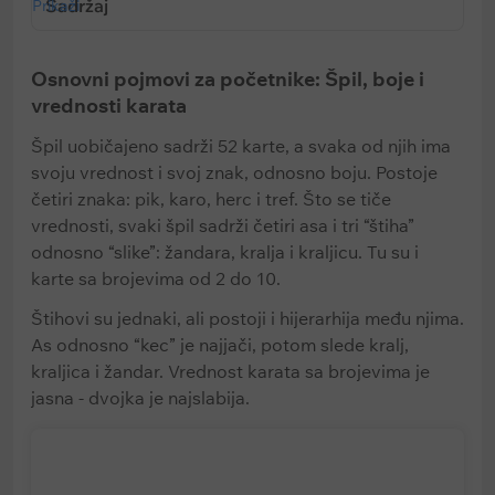
Sadržaj
Osnovni pojmovi za početnike: Špil, boje i
vrednosti karata
Špil uobičajeno sadrži 52 karte, a svaka od njih ima
svoju vrednost i svoj znak, odnosno boju. Postoje
četiri znaka: pik, karo, herc i tref. Što se tiče
vrednosti, svaki špil sadrži četiri asa i tri “štiha”
odnosno “slike”: žandara, kralja i kraljicu. Tu su i
karte sa brojevima od 2 do 10.
Štihovi su jednaki, ali postoji i hijerarhija među njima.
As odnosno “kec” je najjači, potom slede kralj,
kraljica i žandar. Vrednost karata sa brojevima je
jasna - dvojka je najslabija.