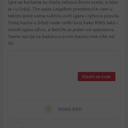
Igre sa kartama su česta zabava širom sveta, a tako
je i u Srbiji. Tim sajta Legalbet predstaviće vam u
tekstu pred vama suštinu ovih igara i njihova pravila.
Onlaj kazini u Srbiji nude veliki broj kako RNG tako i
stonih igara uživo, a BetOle je jedan od operatora.
Samo opcija za bakaru u ovom kazinu ima više od
50.
Kladiti se ovde
10000 RSD